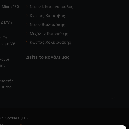
 Micra 150
Νίκος Ι. Μαρινόπουλος
Κώστας Κάκκαβας
 52 kWh
Νίκος Βαϊλακάκης
Μιχάλης Κατωπόδης
: Το
Κώστας Χαλκιαδάκης
ών με V6
Δείτε το κανάλι μας
λοι οι
τον
κευαστές
 Turbo;
κή Cookies (ΕΕ)
άδεια
- email: caroto@caroto.gr