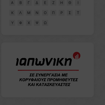
Α
Β
Γ
Δ
Ε
Ζ
Η
Θ
Ι
Κ
Λ
Μ
Ν
Ο
Π
Ρ
Σ
Τ
Υ
Φ
Χ
Ψ
Ω