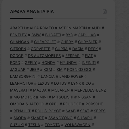
ΑΡΘΡΑ ΑΝΑ ΕΤΑΙΡΙΑ
ABARTH
#
ALFA ROMEO
#
ASTON MARTIN
#
AUDI
#
BENTLEY
#
BMW
#
BUGATTI
#
BYD
#
CADILLAC
#
CHANGAN
#
CHEVROLET
#
CHERY
#
CHRYSLER
#
CITROEN
#
CORVETTE
#
CUPRA
#
DACIA
#
DFSK
#
DODGE
#
DS AUTOMOBILES
#
FERRARI
#
FIAT
#
FORD
#
GEELY
#
HONDA
#
HYUNDAI
#
INFINITI
#
JAGUAR
#
JEEP
#
KGM
#
KIA
#
KOENIGSEGG
#
LAMBORGHINI
#
LANCIA
#
LAND ROVER
#
LEAPMOTOR
#
LEXUS
#
LOTUS
#
LYNK & CO
#
MASERATI
#
MAZDA
#
MCLAREN
#
MERCEDES-BENZ
#
MG MOTOR
#
MINI
#
MITSUBISHI
#
NISSAN
#
OMODA & JAECOO
#
OPEL
#
PEUGEOT
#
PORSCHE
#
RENAULT
#
ROLLS-ROYCE
#
SAAB
#
SEAT
#
SERES
#
SKODA
#
SMART
#
SSANGYONG
#
SUBARU
#
SUZUKI
#
TESLA
#
TOYOTA
#
VOLKSWAGEN
#