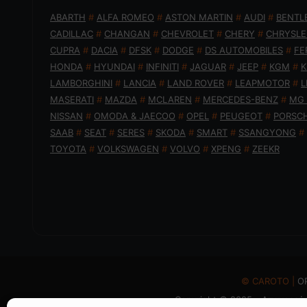
ABARTH
#
ALFA ROMEO
#
ASTON MARTIN
#
AUDI
#
BENTL
CADILLAC
#
CHANGAN
#
CHEVROLET
#
CHERY
#
CHRYSLE
CUPRA
#
DACIA
#
DFSK
#
DODGE
#
DS AUTOMOBILES
#
FE
HONDA
#
HYUNDAI
#
INFINITI
#
JAGUAR
#
JEEP
#
KGM
#
K
LAMBORGHINI
#
LANCIA
#
LAND ROVER
#
LEAPMOTOR
#
L
MASERATI
#
MAZDA
#
MCLAREN
#
MERCEDES-BENZ
#
MG
NISSAN
#
OMODA & JAECOO
#
OPEL
#
PEUGEOT
#
PORSC
SAAB
#
SEAT
#
SERES
#
SKODA
#
SMART
#
SSANGYONG
#
TOYOTA
#
VOLKSWAGEN
#
VOLVO
#
XPENG
#
ZEEKR
© CAROTO |
Ο
Copyright © 2025 - Απαγορεύε