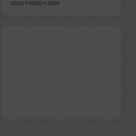
VOLVO
#
XPENG
#
ZEEKR