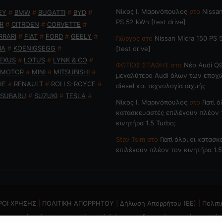
Nίκος Ι. Mαρινόπουλος
στο
Nissan
EY
#
BMW
#
BUGATTI
#
BYD
#
PS 52 kWh [test drive]
R
#
CITROEN
#
CORVETTE
#
RRARI
#
FIAT
#
FORD
#
GEELY
#
Γιώργος
στο
Nissan Micra 150 PS
IA
#
KOENIGSEGG
#
[test drive]
EXUS
#
LOTUS
#
LYNK & CO
#
ΦΩΤΙΟΣ ΣΠΑΘΗΣ
στο
Νέο Audi Q9
 MOTOR
#
MINI
#
MITSUBISHI
#
μεγαλύτερο Audi όλων των εποχ
HE
#
RENAULT
#
ROLLS-ROYCE
#
diesel και τεχνολογία αιχμής
SUBARU
#
SUZUKI
#
TESLA
#
Nίκος Ι. Mαρινόπουλος
στο
Γιατί ό
κατασκευαστές επιλέγουν πλέον 
κινητήρα 1.5 Turbo;
Stav Tsim
στο
Γιατί όλοι οι κατασ
επιλέγουν πλέον τον κινητήρα 1.5
ΡΟΙ ΧΡΗΣΗΣ
|
ΠΟΛΙΤΙΚΗ ΑΠΟΡΡΗΤΟΥ
|
Δήλωση Απορρήτου (ΕΕ)
|
Πολιτι
ται η χρήση ή επανεκπομπή, μετά ή άνευ επεξεργασίας, χωρίς γραπτή 