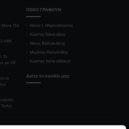
ΠΟΙΟΙ ΓΡΑΦΟΥΝ
 Micra 150
Νίκος Ι. Μαρινόπουλος
Κώστας Κάκκαβας
 52 kWh
Νίκος Βαϊλακάκης
Μιχάλης Κατωπόδης
: Το
Κώστας Χαλκιαδάκης
ών με V6
Δείτε το κανάλι μας
λοι οι
τον
κευαστές
 Turbo;