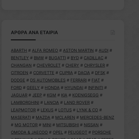
ΑΡΘΡΑ ΑΝΑ ΕΤΑΙΡΙΑ
ABARTH
#
ALFA ROMEO
#
ASTON MARTIN
#
AUDI
#
BENTLEY
#
BMW
#
BUGATTI
#
BYD
#
CADILLAC
#
CHANGAN
#
CHEVROLET
#
CHERY
#
CHRYSLER
#
CITROEN
#
CORVETTE
#
CUPRA
#
DACIA
#
DFSK
#
DODGE
#
DS AUTOMOBILES
#
FERRARI
#
FIAT
#
FORD
#
GEELY
#
HONDA
#
HYUNDAI
#
INFINITI
#
JAGUAR
#
JEEP
#
KGM
#
KIA
#
KOENIGSEGG
#
LAMBORGHINI
#
LANCIA
#
LAND ROVER
#
LEAPMOTOR
#
LEXUS
#
LOTUS
#
LYNK & CO
#
MASERATI
#
MAZDA
#
MCLAREN
#
MERCEDES-BENZ
#
MG MOTOR
#
MINI
#
MITSUBISHI
#
NISSAN
#
OMODA & JAECOO
#
OPEL
#
PEUGEOT
#
PORSCHE