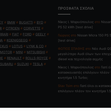
ΠΡΟΣΦΑΤΑ ΣΧΟΛΙΑ
Nίκος Ι. Mαρινόπουλος
στο
Nissan
EY
#
BMW
#
BUGATTI
#
BYD
#
PS 52 kWh [test drive]
R
#
CITROEN
#
CORVETTE
#
RRARI
#
FIAT
#
FORD
#
GEELY
#
Γιώργος
στο
Nissan Micra 150 PS
IA
#
KOENIGSEGG
#
[test drive]
EXUS
#
LOTUS
#
LYNK & CO
#
ΦΩΤΙΟΣ ΣΠΑΘΗΣ
στο
Νέο Audi Q9
 MOTOR
#
MINI
#
MITSUBISHI
#
μεγαλύτερο Audi όλων των εποχ
HE
#
RENAULT
#
ROLLS-ROYCE
#
diesel και τεχνολογία αιχμής
SUBARU
#
SUZUKI
#
TESLA
#
Nίκος Ι. Mαρινόπουλος
στο
Γιατί ό
κατασκευαστές επιλέγουν πλέον 
κινητήρα 1.5 Turbo;
Stav Tsim
στο
Γιατί όλοι οι κατασ
επιλέγουν πλέον τον κινητήρα 1.5