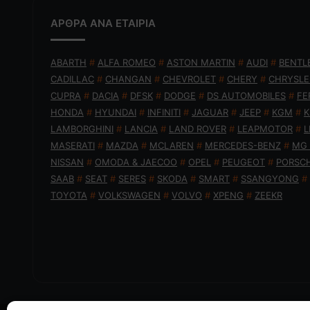
ΑΡΘΡΑ ΑΝΑ ΕΤΑΙΡΙΑ
ABARTH
#
ALFA ROMEO
#
ASTON MARTIN
#
AUDI
#
BENTL
CADILLAC
#
CHANGAN
#
CHEVROLET
#
CHERY
#
CHRYSLE
CUPRA
#
DACIA
#
DFSK
#
DODGE
#
DS AUTOMOBILES
#
FE
HONDA
#
HYUNDAI
#
INFINITI
#
JAGUAR
#
JEEP
#
KGM
#
K
LAMBORGHINI
#
LANCIA
#
LAND ROVER
#
LEAPMOTOR
#
L
MASERATI
#
MAZDA
#
MCLAREN
#
MERCEDES-BENZ
#
MG
NISSAN
#
OMODA & JAECOO
#
OPEL
#
PEUGEOT
#
PORSC
SAAB
#
SEAT
#
SERES
#
SKODA
#
SMART
#
SSANGYONG
#
TOYOTA
#
VOLKSWAGEN
#
VOLVO
#
XPENG
#
ZEEKR