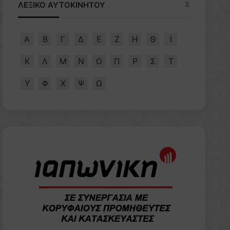
ΛΕΞΙΚΟ ΑΥΤΟΚΙΝΗΤΟΥ
Α
Β
Γ
Δ
Ε
Ζ
Η
Θ
Ι
Κ
Λ
Μ
Ν
Ο
Π
Ρ
Σ
Τ
Υ
Φ
Χ
Ψ
Ω