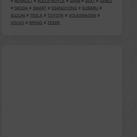
#
RENAULT
#
ROLLS-ROYCE
#
SAAB
#
SEAT
#
SERES
#
SKODA
#
SMART
#
SSANGYONG
#
SUBARU
#
SUZUKI
#
TESLA
#
TOYOTA
#
VOLKSWAGEN
#
VOLVO
#
XPENG
#
ZEEKR