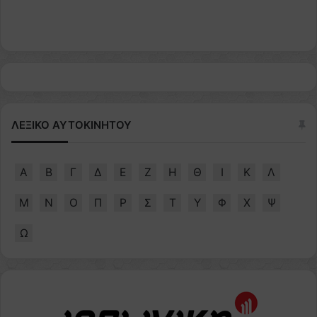
ΛΕΞΙΚΟ ΑΥΤΟΚΙΝΗΤΟΥ
Α
Β
Γ
Δ
Ε
Ζ
Η
Θ
Ι
Κ
Λ
Μ
Ν
Ο
Π
Ρ
Σ
Τ
Υ
Φ
Χ
Ψ
Ω