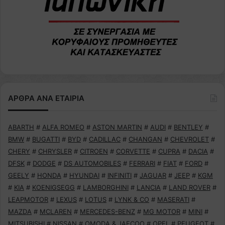
ΑΡΘΡΑ ΑΝΑ ΕΤΑΙΡΙΑ
ABARTH
#
ALFA ROMEO
#
ASTON MARTIN
#
AUDI
#
BENTLEY
#
BMW
#
BUGATTI
#
BYD
#
CADILLAC
#
CHANGAN
#
CHEVROLET
#
CHERY
#
CHRYSLER
#
CITROEN
#
CORVETTE
#
CUPRA
#
DACIA
#
DFSK
#
DODGE
#
DS AUTOMOBILES
#
FERRARI
#
FIAT
#
FORD
#
GEELY
#
HONDA
#
HYUNDAI
#
INFINITI
#
JAGUAR
#
JEEP
#
KGM
#
KIA
#
KOENIGSEGG
#
LAMBORGHINI
#
LANCIA
#
LAND ROVER
#
LEAPMOTOR
#
LEXUS
#
LOTUS
#
LYNK & CO
#
MASERATI
#
MAZDA
#
MCLAREN
#
MERCEDES-BENZ
#
MG MOTOR
#
MINI
#
MITSUBISHI
#
NISSAN
#
OMODA & JAECOO
#
OPEL
#
PEUGEOT
#