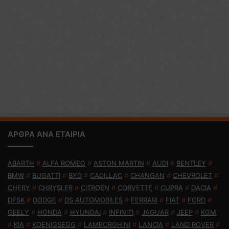
ΑΡΘΡΑ ΑΝΑ ΕΤΑΙΡΙΑ
ABARTH
#
ALFA ROMEO
#
ASTON MARTIN
#
AUDI
#
BENTLEY
#
BMW
#
BUGATTI
#
BYD
#
CADILLAC
#
CHANGAN
#
CHEVROLET
#
CHERY
#
CHRYSLER
#
CITROEN
#
CORVETTE
#
CUPRA
#
DACIA
#
DFSK
#
DODGE
#
DS AUTOMOBILES
#
FERRARI
#
FIAT
#
FORD
#
GEELY
#
HONDA
#
HYUNDAI
#
INFINITI
#
JAGUAR
#
JEEP
#
KGM
#
KIA
#
KOENIGSEGG
#
LAMBORGHINI
#
LANCIA
#
LAND ROVER
#