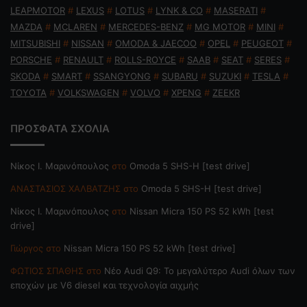
LEAPMOTOR
#
LEXUS
#
LOTUS
#
LYNK & CO
#
MASERATI
#
MAZDA
#
MCLAREN
#
MERCEDES-BENZ
#
MG MOTOR
#
MINI
#
MITSUBISHI
#
NISSAN
#
OMODA & JAECOO
#
OPEL
#
PEUGEOT
#
PORSCHE
#
RENAULT
#
ROLLS-ROYCE
#
SAAB
#
SEAT
#
SERES
#
SKODA
#
SMART
#
SSANGYONG
#
SUBARU
#
SUZUKI
#
TESLA
#
TOYOTA
#
VOLKSWAGEN
#
VOLVO
#
XPENG
#
ZEEKR
ΠΡΟΣΦΑΤΑ ΣΧΟΛΙΑ
Nίκος Ι. Mαρινόπουλος
στο
Omoda 5 SHS-H [test drive]
ΑΝΑΣΤΑΣΙΟΣ ΧΑΛΒΑΤΖΗΣ
στο
Omoda 5 SHS-H [test drive]
Nίκος Ι. Mαρινόπουλος
στο
Nissan Micra 150 PS 52 kWh [test
drive]
Γιώργος
στο
Nissan Micra 150 PS 52 kWh [test drive]
ΦΩΤΙΟΣ ΣΠΑΘΗΣ
στο
Νέο Audi Q9: Το μεγαλύτερο Audi όλων των
εποχών με V6 diesel και τεχνολογία αιχμής