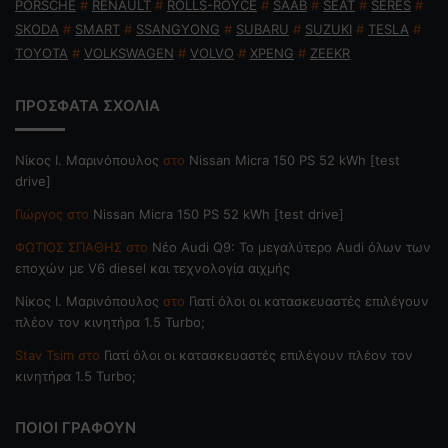
PORSCHE
#
RENAULT
#
ROLLS-ROYCE
#
SAAB
#
SEAT
#
SERES
#
SKODA
#
SMART
#
SSANGYONG
#
SUBARU
#
SUZUKI
#
TESLA
#
TOYOTA
#
VOLKSWAGEN
#
VOLVO
#
XPENG
#
ZEEKR
ΠΡΟΣΦΑΤΑ ΣΧΟΛΙΑ
Nίκος Ι. Mαρινόπουλος
στο
Nissan Micra 150 PS 52 kWh [test
drive]
Γιώργος
στο
Nissan Micra 150 PS 52 kWh [test drive]
ΦΩΤΙΟΣ ΣΠΑΘΗΣ
στο
Νέο Audi Q9: Το μεγαλύτερο Audi όλων των
εποχών με V6 diesel και τεχνολογία αιχμής
Nίκος Ι. Mαρινόπουλος
στο
Γιατί όλοι οι κατασκευαστές επιλέγουν
πλέον τον κινητήρα 1.5 Turbo;
Stav Tsim
στο
Γιατί όλοι οι κατασκευαστές επιλέγουν πλέον τον
κινητήρα 1.5 Turbo;
ΠΟΙΟΙ ΓΡΑΦΟΥΝ