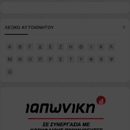
ΛΕΞΙΚΟ ΑΥΤΟΚΙΝΗΤΟΥ
Α
Β
Γ
Δ
Ε
Ζ
Η
Θ
Ι
Κ
Λ
Μ
Ν
Ο
Π
Ρ
Σ
Τ
Υ
Φ
Χ
Ψ
Ω