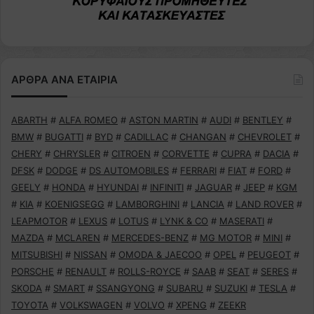
ΑΡΘΡΑ ΑΝΑ ΕΤΑΙΡΙΑ
ABARTH
#
ALFA ROMEO
#
ASTON MARTIN
#
AUDI
#
BENTLEY
#
BMW
#
BUGATTI
#
BYD
#
CADILLAC
#
CHANGAN
#
CHEVROLET
#
CHERY
#
CHRYSLER
#
CITROEN
#
CORVETTE
#
CUPRA
#
DACIA
#
DFSK
#
DODGE
#
DS AUTOMOBILES
#
FERRARI
#
FIAT
#
FORD
#
GEELY
#
HONDA
#
HYUNDAI
#
INFINITI
#
JAGUAR
#
JEEP
#
KGM
#
KIA
#
KOENIGSEGG
#
LAMBORGHINI
#
LANCIA
#
LAND ROVER
#
LEAPMOTOR
#
LEXUS
#
LOTUS
#
LYNK & CO
#
MASERATI
#
MAZDA
#
MCLAREN
#
MERCEDES-BENZ
#
MG MOTOR
#
MINI
#
MITSUBISHI
#
NISSAN
#
OMODA & JAECOO
#
OPEL
#
PEUGEOT
#
PORSCHE
#
RENAULT
#
ROLLS-ROYCE
#
SAAB
#
SEAT
#
SERES
#
SKODA
#
SMART
#
SSANGYONG
#
SUBARU
#
SUZUKI
#
TESLA
#
TOYOTA
#
VOLKSWAGEN
#
VOLVO
#
XPENG
#
ZEEKR