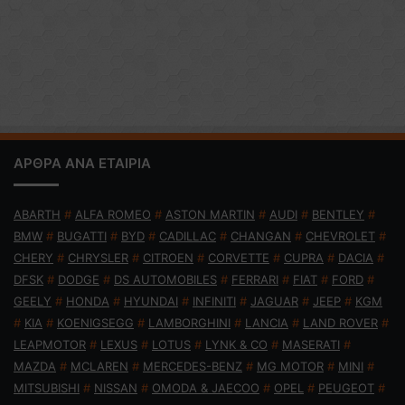
ΑΡΘΡΑ ΑΝΑ ΕΤΑΙΡΙΑ
ABARTH
#
ALFA ROMEO
#
ASTON MARTIN
#
AUDI
#
BENTLEY
#
BMW
#
BUGATTI
#
BYD
#
CADILLAC
#
CHANGAN
#
CHEVROLET
#
CHERY
#
CHRYSLER
#
CITROEN
#
CORVETTE
#
CUPRA
#
DACIA
#
DFSK
#
DODGE
#
DS AUTOMOBILES
#
FERRARI
#
FIAT
#
FORD
#
GEELY
#
HONDA
#
HYUNDAI
#
INFINITI
#
JAGUAR
#
JEEP
#
KGM
#
KIA
#
KOENIGSEGG
#
LAMBORGHINI
#
LANCIA
#
LAND ROVER
#
LEAPMOTOR
#
LEXUS
#
LOTUS
#
LYNK & CO
#
MASERATI
#
MAZDA
#
MCLAREN
#
MERCEDES-BENZ
#
MG MOTOR
#
MINI
#
MITSUBISHI
#
NISSAN
#
OMODA & JAECOO
#
OPEL
#
PEUGEOT
#