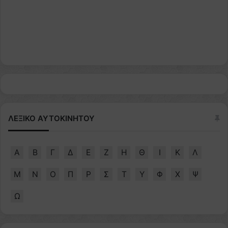
ΛΕΞΙΚΟ ΑΥΤΟΚΙΝΗΤΟΥ
Α
Β
Γ
Δ
Ε
Ζ
Η
Θ
Ι
Κ
Λ
Μ
Ν
Ο
Π
Ρ
Σ
Τ
Υ
Φ
Χ
Ψ
Ω