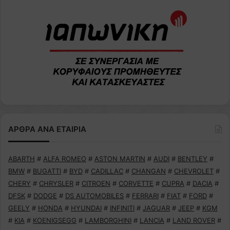
ΑΡΘΡΑ ΑΝΑ ΕΤΑΙΡΙΑ
ABARTH
#
ALFA ROMEO
#
ASTON MARTIN
#
AUDI
#
BENTLEY
#
BMW
#
BUGATTI
#
BYD
#
CADILLAC
#
CHANGAN
#
CHEVROLET
#
CHERY
#
CHRYSLER
#
CITROEN
#
CORVETTE
#
CUPRA
#
DACIA
#
DFSK
#
DODGE
#
DS AUTOMOBILES
#
FERRARI
#
FIAT
#
FORD
#
GEELY
#
HONDA
#
HYUNDAI
#
INFINITI
#
JAGUAR
#
JEEP
#
KGM
#
KIA
#
KOENIGSEGG
#
LAMBORGHINI
#
LANCIA
#
LAND ROVER
#