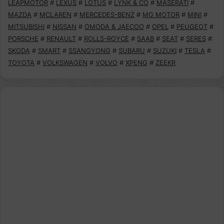
LEAPMOTOR
#
LEXUS
#
LOTUS
#
LYNK & CO
#
MASERATI
#
MAZDA
#
MCLAREN
#
MERCEDES-BENZ
#
MG MOTOR
#
MINI
#
MITSUBISHI
#
NISSAN
#
OMODA & JAECOO
#
OPEL
#
PEUGEOT
#
PORSCHE
#
RENAULT
#
ROLLS-ROYCE
#
SAAB
#
SEAT
#
SERES
#
SKODA
#
SMART
#
SSANGYONG
#
SUBARU
#
SUZUKI
#
TESLA
#
TOYOTA
#
VOLKSWAGEN
#
VOLVO
#
XPENG
#
ZEEKR