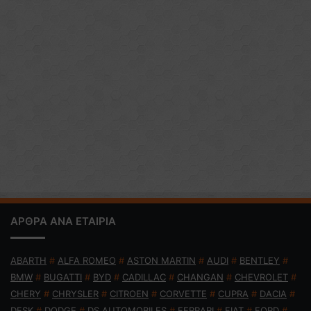
ΑΡΘΡΑ ΑΝΑ ΕΤΑΙΡΙΑ
ABARTH
#
ALFA ROMEO
#
ASTON MARTIN
#
AUDI
#
BENTLEY
#
BMW
#
BUGATTI
#
BYD
#
CADILLAC
#
CHANGAN
#
CHEVROLET
#
CHERY
#
CHRYSLER
#
CITROEN
#
CORVETTE
#
CUPRA
#
DACIA
#
DFSK
#
DODGE
#
DS AUTOMOBILES
#
FERRARI
#
FIAT
#
FORD
#