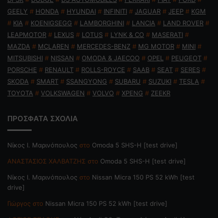
GEELY
#
HONDA
#
HYUNDAI
#
INFINITI
#
JAGUAR
#
JEEP
#
KGM
#
KIA
#
KOENIGSEGG
#
LAMBORGHINI
#
LANCIA
#
LAND ROVER
#
LEAPMOTOR
#
LEXUS
#
LOTUS
#
LYNK & CO
#
MASERATI
#
MAZDA
#
MCLAREN
#
MERCEDES-BENZ
#
MG MOTOR
#
MINI
#
MITSUBISHI
#
NISSAN
#
OMODA & JAECOO
#
OPEL
#
PEUGEOT
#
PORSCHE
#
RENAULT
#
ROLLS-ROYCE
#
SAAB
#
SEAT
#
SERES
#
SKODA
#
SMART
#
SSANGYONG
#
SUBARU
#
SUZUKI
#
TESLA
#
TOYOTA
#
VOLKSWAGEN
#
VOLVO
#
XPENG
#
ZEEKR
ΠΡΟΣΦΑΤΑ ΣΧΟΛΙΑ
Nίκος Ι. Mαρινόπουλος
στο
Omoda 5 SHS-H [test drive]
ΑΝΑΣΤΑΣΙΟΣ ΧΑΛΒΑΤΖΗΣ
στο
Omoda 5 SHS-H [test drive]
Nίκος Ι. Mαρινόπουλος
στο
Nissan Micra 150 PS 52 kWh [test
drive]
Γιώργος
στο
Nissan Micra 150 PS 52 kWh [test drive]