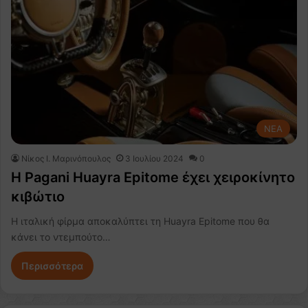
NEA
Nίκος Ι. Mαρινόπουλος
3 Ιουλίου 2024
0
H Pagani Huayra Epitome έχει χειροκίνητο
κιβώτιο
Η ιταλική φίρμα αποκαλύπτει τη Huayra Epitome που θα
κάνει το ντεμπούτο…
Περισσότερα