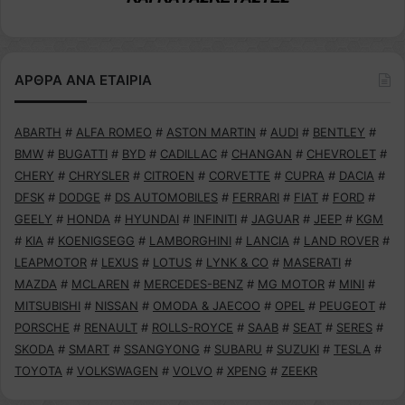
ΑΡΘΡΑ ΑΝΑ ΕΤΑΙΡΙΑ
ABARTH
#
ALFA ROMEO
#
ASTON MARTIN
#
AUDI
#
BENTLEY
#
BMW
#
BUGATTI
#
BYD
#
CADILLAC
#
CHANGAN
#
CHEVROLET
#
CHERY
#
CHRYSLER
#
CITROEN
#
CORVETTE
#
CUPRA
#
DACIA
#
DFSK
#
DODGE
#
DS AUTOMOBILES
#
FERRARI
#
FIAT
#
FORD
#
GEELY
#
HONDA
#
HYUNDAI
#
INFINITI
#
JAGUAR
#
JEEP
#
KGM
#
KIA
#
KOENIGSEGG
#
LAMBORGHINI
#
LANCIA
#
LAND ROVER
#
LEAPMOTOR
#
LEXUS
#
LOTUS
#
LYNK & CO
#
MASERATI
#
MAZDA
#
MCLAREN
#
MERCEDES-BENZ
#
MG MOTOR
#
MINI
#
MITSUBISHI
#
NISSAN
#
OMODA & JAECOO
#
OPEL
#
PEUGEOT
#
PORSCHE
#
RENAULT
#
ROLLS-ROYCE
#
SAAB
#
SEAT
#
SERES
#
SKODA
#
SMART
#
SSANGYONG
#
SUBARU
#
SUZUKI
#
TESLA
#
TOYOTA
#
VOLKSWAGEN
#
VOLVO
#
XPENG
#
ZEEKR