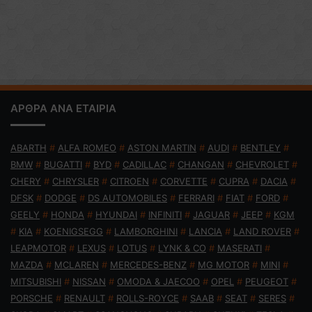
ΑΡΘΡΑ ΑΝΑ ΕΤΑΙΡΙΑ
ABARTH
#
ALFA ROMEO
#
ASTON MARTIN
#
AUDI
#
BENTLEY
#
BMW
#
BUGATTI
#
BYD
#
CADILLAC
#
CHANGAN
#
CHEVROLET
#
CHERY
#
CHRYSLER
#
CITROEN
#
CORVETTE
#
CUPRA
#
DACIA
#
DFSK
#
DODGE
#
DS AUTOMOBILES
#
FERRARI
#
FIAT
#
FORD
#
GEELY
#
HONDA
#
HYUNDAI
#
INFINITI
#
JAGUAR
#
JEEP
#
KGM
#
KIA
#
KOENIGSEGG
#
LAMBORGHINI
#
LANCIA
#
LAND ROVER
#
LEAPMOTOR
#
LEXUS
#
LOTUS
#
LYNK & CO
#
MASERATI
#
MAZDA
#
MCLAREN
#
MERCEDES-BENZ
#
MG MOTOR
#
MINI
#
MITSUBISHI
#
NISSAN
#
OMODA & JAECOO
#
OPEL
#
PEUGEOT
#
PORSCHE
#
RENAULT
#
ROLLS-ROYCE
#
SAAB
#
SEAT
#
SERES
#