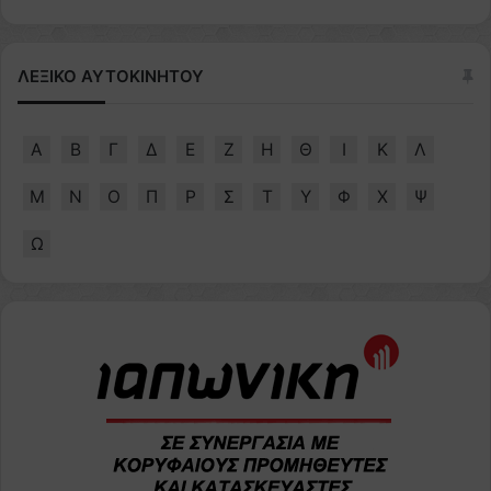
ΛΕΞΙΚΟ ΑΥΤΟΚΙΝΗΤΟΥ
Α
Β
Γ
Δ
Ε
Ζ
Η
Θ
Ι
Κ
Λ
Μ
Ν
Ο
Π
Ρ
Σ
Τ
Υ
Φ
Χ
Ψ
Ω