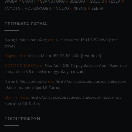
SKODA
#
SMART
#
SSANGYONG
#
SUBARU
#
SUZUKI
#
TESLA
#
TOYOTA
#
VOLKSWAGEN
#
VOLVO
#
XPENG
#
ZEEKR
ΠΡΟΣΦΑΤΑ ΣΧΟΛΙΑ
Nίκος Ι. Mαρινόπουλος
στο
Nissan Micra 150 PS 52 kWh [test
drive]
Γιώργος
στο
Nissan Micra 150 PS 52 kWh [test drive]
ΦΩΤΙΟΣ ΣΠΑΘΗΣ
στο
Νέο Audi Q9: Το μεγαλύτερο Audi όλων των
εποχών με V6 diesel και τεχνολογία αιχμής
Nίκος Ι. Mαρινόπουλος
στο
Γιατί όλοι οι κατασκευαστές επιλέγουν
πλέον τον κινητήρα 1.5 Turbo;
Stav Tsim
στο
Γιατί όλοι οι κατασκευαστές επιλέγουν πλέον τον
κινητήρα 1.5 Turbo;
ΠΟΙΟΙ ΓΡΑΦΟΥΝ