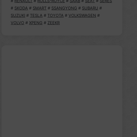
#
RENAULT
#
ROLLS-ROYCE
#
SAAB
#
SEAT
#
SERES
#
SKODA
#
SMART
#
SSANGYONG
#
SUBARU
#
SUZUKI
#
TESLA
#
TOYOTA
#
VOLKSWAGEN
#
VOLVO
#
XPENG
#
ZEEKR