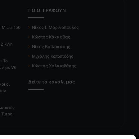
ΠΟΙΟΙ ΓΡΑΦΟΥΝ
 Micra 150
Νίκος Ι. Μαρινόπουλος
Κώστας Κάκκαβας
 52 kWh
Νίκος Βαϊλακάκης
Μιχάλης Κατωπόδης
: Το
Κώστας Χαλκιαδάκης
ών με V6
Δείτε το κανάλι μας
λοι οι
τον
κευαστές
 Turbo;