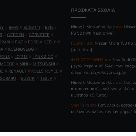
ΠΡΟΣΦΑΤΑ ΣΧΟΛΙΑ
Nίκος Ι. Mαρινόπουλος
στο
Nissan
EY
#
BMW
#
BUGATTI
#
BYD
#
PS 52 kWh [test drive]
R
#
CITROEN
#
CORVETTE
#
RRARI
#
FIAT
#
FORD
#
GEELY
#
Γιώργος
στο
Nissan Micra 150 PS
IA
#
KOENIGSEGG
#
[test drive]
EXUS
#
LOTUS
#
LYNK & CO
#
ΦΩΤΙΟΣ ΣΠΑΘΗΣ
στο
Νέο Audi Q9
 MOTOR
#
MINI
#
MITSUBISHI
#
μεγαλύτερο Audi όλων των εποχ
HE
#
RENAULT
#
ROLLS-ROYCE
#
diesel και τεχνολογία αιχμής
SUBARU
#
SUZUKI
#
TESLA
#
Nίκος Ι. Mαρινόπουλος
στο
Γιατί ό
κατασκευαστές επιλέγουν πλέον 
κινητήρα 1.5 Turbo;
Stav Tsim
στο
Γιατί όλοι οι κατασ
επιλέγουν πλέον τον κινητήρα 1.5