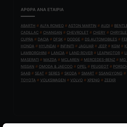
ΑΡΘΡΑ ΑΝΑ ΕΤΑΙΡΙΑ
ABARTH
#
ALFA ROMEO
#
ASTON MARTIN
#
AUDI
#
BENTL
CADILLAC
#
CHANGAN
#
CHEVROLET
#
CHERY
#
CHRYSLE
CUPRA
#
DACIA
#
DFSK
#
DODGE
#
DS AUTOMOBILES
#
FE
HONDA
#
HYUNDAI
#
INFINITI
#
JAGUAR
#
JEEP
#
KGM
#
K
LAMBORGHINI
#
LANCIA
#
LAND ROVER
#
LEAPMOTOR
#
L
MASERATI
#
MAZDA
#
MCLAREN
#
MERCEDES-BENZ
#
MG
NISSAN
#
OMODA & JAECOO
#
OPEL
#
PEUGEOT
#
PORSC
SAAB
#
SEAT
#
SERES
#
SKODA
#
SMART
#
SSANGYONG
#
TOYOTA
#
VOLKSWAGEN
#
VOLVO
#
XPENG
#
ZEEKR