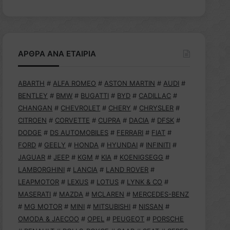
ΑΡΘΡΑ ΑΝΑ ΕΤΑΙΡΙΑ
ABARTH
#
ALFA ROMEO
#
ASTON MARTIN
#
AUDI
#
BENTLEY
#
BMW
#
BUGATTI
#
BYD
#
CADILLAC
#
CHANGAN
#
CHEVROLET
#
CHERY
#
CHRYSLER
#
CITROEN
#
CORVETTE
#
CUPRA
#
DACIA
#
DFSK
#
DODGE
#
DS AUTOMOBILES
#
FERRARI
#
FIAT
#
FORD
#
GEELY
#
HONDA
#
HYUNDAI
#
INFINITI
#
JAGUAR
#
JEEP
#
KGM
#
KIA
#
KOENIGSEGG
#
LAMBORGHINI
#
LANCIA
#
LAND ROVER
#
LEAPMOTOR
#
LEXUS
#
LOTUS
#
LYNK & CO
#
MASERATI
#
MAZDA
#
MCLAREN
#
MERCEDES-BENZ
#
MG MOTOR
#
MINI
#
MITSUBISHI
#
NISSAN
#
OMODA & JAECOO
#
OPEL
#
PEUGEOT
#
PORSCHE