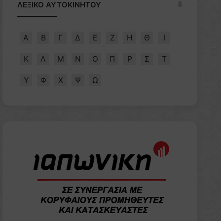
ΛΕΞΙΚΟ ΑΥΤΟΚΙΝΗΤΟΥ
Α
Β
Γ
Δ
Ε
Ζ
Η
Θ
Ι
Κ
Λ
Μ
Ν
Ο
Π
Ρ
Σ
Τ
Υ
Φ
Χ
Ψ
Ω