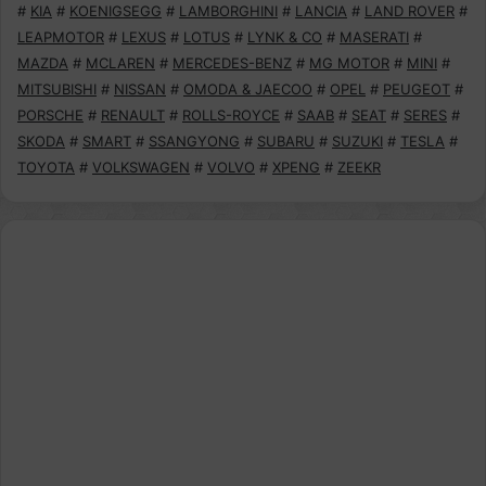
#
KIA
#
KOENIGSEGG
#
LAMBORGHINI
#
LANCIA
#
LAND ROVER
#
LEAPMOTOR
#
LEXUS
#
LOTUS
#
LYNK & CO
#
MASERATI
#
MAZDA
#
MCLAREN
#
MERCEDES-BENZ
#
MG MOTOR
#
MINI
#
MITSUBISHI
#
NISSAN
#
OMODA & JAECOO
#
OPEL
#
PEUGEOT
#
PORSCHE
#
RENAULT
#
ROLLS-ROYCE
#
SAAB
#
SEAT
#
SERES
#
SKODA
#
SMART
#
SSANGYONG
#
SUBARU
#
SUZUKI
#
TESLA
#
TOYOTA
#
VOLKSWAGEN
#
VOLVO
#
XPENG
#
ZEEKR