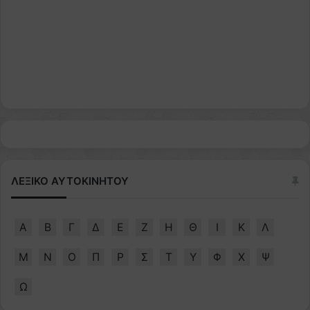
ΛΕΞΙΚΟ ΑΥΤΟΚΙΝΗΤΟΥ
Α
Β
Γ
Δ
Ε
Ζ
Η
Θ
Ι
Κ
Λ
Μ
Ν
Ο
Π
Ρ
Σ
Τ
Υ
Φ
Χ
Ψ
Ω