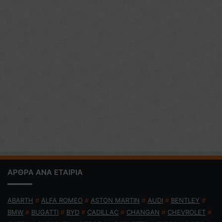
ΑΡΘΡΑ ΑΝΑ ΕΤΑΙΡΙΑ
ABARTH
#
ALFA ROMEO
#
ASTON MARTIN
#
AUDI
#
BENTLEY
#
BMW
#
BUGATTI
#
BYD
#
CADILLAC
#
CHANGAN
#
CHEVROLET
#