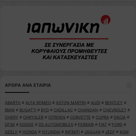
ΑΡΘΡΑ ΑΝΑ ΕΤΑΙΡΙΑ
ABARTH
#
ALFA ROMEO
#
ASTON MARTIN
#
AUDI
#
BENTLEY
#
BMW
#
BUGATTI
#
BYD
#
CADILLAC
#
CHANGAN
#
CHEVROLET
#
CHERY
#
CHRYSLER
#
CITROEN
#
CORVETTE
#
CUPRA
#
DACIA
#
DFSK
#
DODGE
#
DS AUTOMOBILES
#
FERRARI
#
FIAT
#
FORD
#
GEELY
#
HONDA
#
HYUNDAI
#
INFINITI
#
JAGUAR
#
JEEP
#
KGM