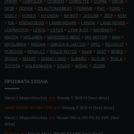
CHERY
#
CHRYSLER
#
CITROEN
#
CORVETTE
#
CUPRA
#
DACIA
#
DFSK
#
DODGE
#
DS AUTOMOBILES
#
FERRARI
#
FIAT
#
FORD
#
GEELY
#
HONDA
#
HYUNDAI
#
INFINITI
#
JAGUAR
#
JEEP
#
KGM
#
KIA
#
KOENIGSEGG
#
LAMBORGHINI
#
LANCIA
#
LAND ROVER
#
LEAPMOTOR
#
LEXUS
#
LOTUS
#
LYNK & CO
#
MASERATI
#
MAZDA
#
MCLAREN
#
MERCEDES-BENZ
#
MG MOTOR
#
MINI
#
MITSUBISHI
#
NISSAN
#
OMODA & JAECOO
#
OPEL
#
PEUGEOT
#
PORSCHE
#
RENAULT
#
ROLLS-ROYCE
#
SAAB
#
SEAT
#
SERES
#
SKODA
#
SMART
#
SSANGYONG
#
SUBARU
#
SUZUKI
#
TESLA
#
TOYOTA
#
VOLKSWAGEN
#
VOLVO
#
XPENG
#
ZEEKR
ΠΡΟΣΦΑΤΑ ΣΧΟΛΙΑ
Nίκος Ι. Mαρινόπουλος
στο
Omoda 5 SHS-H [test drive]
ΑΝΑΣΤΑΣΙΟΣ ΧΑΛΒΑΤΖΗΣ
στο
Omoda 5 SHS-H [test drive]
Nίκος Ι. Mαρινόπουλος
στο
Nissan Micra 150 PS 52 kWh [test
drive]
Γιώργος
στο
Nissan Micra 150 PS 52 kWh [test drive]