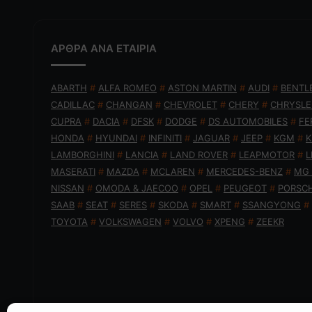
ΑΡΘΡΑ ΑΝΑ ΕΤΑΙΡΙΑ
ABARTH
#
ALFA ROMEO
#
ASTON MARTIN
#
AUDI
#
BENTL
CADILLAC
#
CHANGAN
#
CHEVROLET
#
CHERY
#
CHRYSLE
CUPRA
#
DACIA
#
DFSK
#
DODGE
#
DS AUTOMOBILES
#
FE
HONDA
#
HYUNDAI
#
INFINITI
#
JAGUAR
#
JEEP
#
KGM
#
K
LAMBORGHINI
#
LANCIA
#
LAND ROVER
#
LEAPMOTOR
#
L
MASERATI
#
MAZDA
#
MCLAREN
#
MERCEDES-BENZ
#
MG
NISSAN
#
OMODA & JAECOO
#
OPEL
#
PEUGEOT
#
PORSC
SAAB
#
SEAT
#
SERES
#
SKODA
#
SMART
#
SSANGYONG
#
TOYOTA
#
VOLKSWAGEN
#
VOLVO
#
XPENG
#
ZEEKR