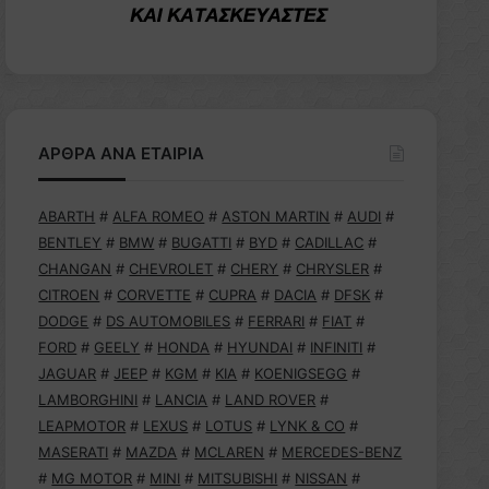
ΑΡΘΡΑ ΑΝΑ ΕΤΑΙΡΙΑ
ABARTH
#
ALFA ROMEO
#
ASTON MARTIN
#
AUDI
#
BENTLEY
#
BMW
#
BUGATTI
#
BYD
#
CADILLAC
#
CHANGAN
#
CHEVROLET
#
CHERY
#
CHRYSLER
#
CITROEN
#
CORVETTE
#
CUPRA
#
DACIA
#
DFSK
#
DODGE
#
DS AUTOMOBILES
#
FERRARI
#
FIAT
#
FORD
#
GEELY
#
HONDA
#
HYUNDAI
#
INFINITI
#
JAGUAR
#
JEEP
#
KGM
#
KIA
#
KOENIGSEGG
#
LAMBORGHINI
#
LANCIA
#
LAND ROVER
#
LEAPMOTOR
#
LEXUS
#
LOTUS
#
LYNK & CO
#
MASERATI
#
MAZDA
#
MCLAREN
#
MERCEDES-BENZ
#
MG MOTOR
#
MINI
#
MITSUBISHI
#
NISSAN
#