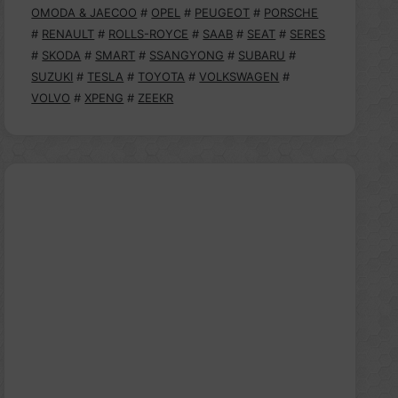
OMODA & JAECOO
#
OPEL
#
PEUGEOT
#
PORSCHE
#
RENAULT
#
ROLLS-ROYCE
#
SAAB
#
SEAT
#
SERES
#
SKODA
#
SMART
#
SSANGYONG
#
SUBARU
#
SUZUKI
#
TESLA
#
TOYOTA
#
VOLKSWAGEN
#
VOLVO
#
XPENG
#
ZEEKR