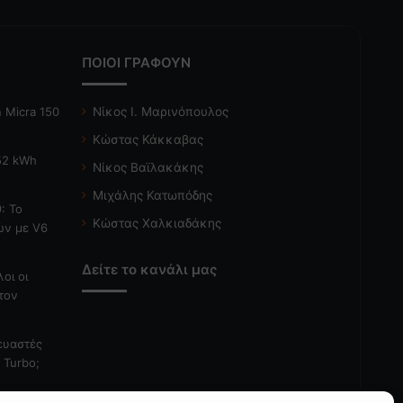
ΠΟΙΟΙ ΓΡΑΦΟΥΝ
 Micra 150
Νίκος Ι. Μαρινόπουλος
Κώστας Κάκκαβας
 52 kWh
Νίκος Βαϊλακάκης
Μιχάλης Κατωπόδης
: Το
Κώστας Χαλκιαδάκης
ών με V6
Δείτε το κανάλι μας
λοι οι
τον
κευαστές
 Turbo;