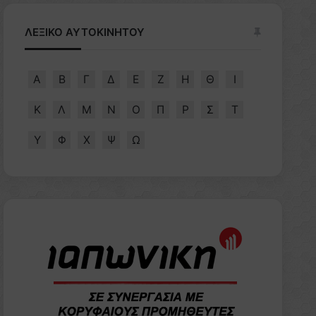
ΛΕΞΙΚΟ ΑΥΤΟΚΙΝΗΤΟΥ
Α
Β
Γ
Δ
Ε
Ζ
Η
Θ
Ι
Κ
Λ
Μ
Ν
Ο
Π
Ρ
Σ
Τ
Υ
Φ
Χ
Ψ
Ω