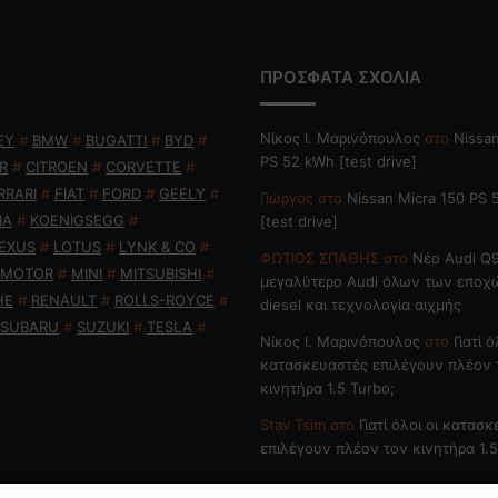
ΠΡΟΣΦΑΤΑ ΣΧΟΛΙΑ
Nίκος Ι. Mαρινόπουλος
στο
Nissan
EY
#
BMW
#
BUGATTI
#
BYD
#
PS 52 kWh [test drive]
R
#
CITROEN
#
CORVETTE
#
RRARI
#
FIAT
#
FORD
#
GEELY
#
Γιώργος
στο
Nissan Micra 150 PS
IA
#
KOENIGSEGG
#
[test drive]
EXUS
#
LOTUS
#
LYNK & CO
#
ΦΩΤΙΟΣ ΣΠΑΘΗΣ
στο
Νέο Audi Q9
 MOTOR
#
MINI
#
MITSUBISHI
#
μεγαλύτερο Audi όλων των εποχ
HE
#
RENAULT
#
ROLLS-ROYCE
#
diesel και τεχνολογία αιχμής
SUBARU
#
SUZUKI
#
TESLA
#
Nίκος Ι. Mαρινόπουλος
στο
Γιατί ό
κατασκευαστές επιλέγουν πλέον 
κινητήρα 1.5 Turbo;
Stav Tsim
στο
Γιατί όλοι οι κατασ
επιλέγουν πλέον τον κινητήρα 1.5