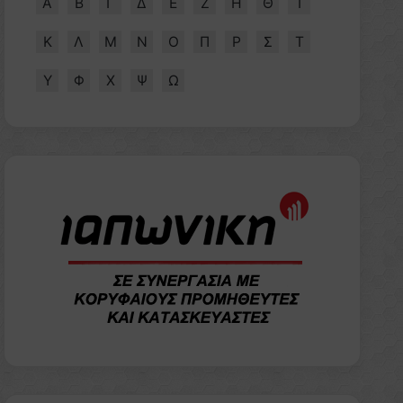
Α
Β
Γ
Δ
Ε
Ζ
Η
Θ
Ι
Κ
Λ
Μ
Ν
Ο
Π
Ρ
Σ
Τ
Υ
Φ
Χ
Ψ
Ω