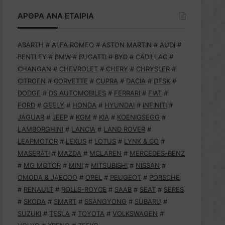
ΑΡΘΡΑ ΑΝΑ ΕΤΑΙΡΙΑ
ABARTH
#
ALFA ROMEO
#
ASTON MARTIN
#
AUDI
#
BENTLEY
#
BMW
#
BUGATTI
#
BYD
#
CADILLAC
#
CHANGAN
#
CHEVROLET
#
CHERY
#
CHRYSLER
#
CITROEN
#
CORVETTE
#
CUPRA
#
DACIA
#
DFSK
#
DODGE
#
DS AUTOMOBILES
#
FERRARI
#
FIAT
#
FORD
#
GEELY
#
HONDA
#
HYUNDAI
#
INFINITI
#
JAGUAR
#
JEEP
#
KGM
#
KIA
#
KOENIGSEGG
#
LAMBORGHINI
#
LANCIA
#
LAND ROVER
#
LEAPMOTOR
#
LEXUS
#
LOTUS
#
LYNK & CO
#
MASERATI
#
MAZDA
#
MCLAREN
#
MERCEDES-BENZ
#
MG MOTOR
#
MINI
#
MITSUBISHI
#
NISSAN
#
OMODA & JAECOO
#
OPEL
#
PEUGEOT
#
PORSCHE
#
RENAULT
#
ROLLS-ROYCE
#
SAAB
#
SEAT
#
SERES
#
SKODA
#
SMART
#
SSANGYONG
#
SUBARU
#
SUZUKI
#
TESLA
#
TOYOTA
#
VOLKSWAGEN
#