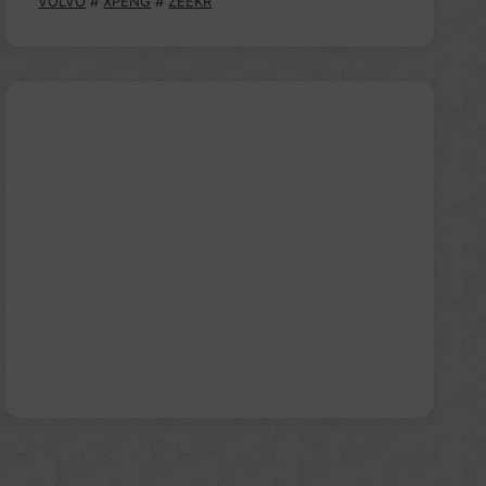
VOLVO
#
XPENG
#
ZEEKR