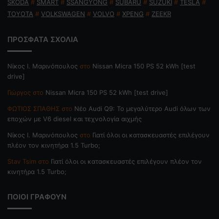
SKODA
#
SMART
#
SSANGYONG
#
SUBARU
#
SUZUKI
#
TESLA
#
TOYOTA
#
VOLKSWAGEN
#
VOLVO
#
XPENG
#
ZEEKR
ΠΡΟΣΦΑΤΑ ΣΧΟΛΙΑ
Nίκος Ι. Mαρινόπουλος
στο
Nissan Micra 150 PS 52 kWh [test
drive]
Γιώργος
στο
Nissan Micra 150 PS 52 kWh [test drive]
ΦΩΤΙΟΣ ΣΠΑΘΗΣ
στο
Νέο Audi Q9: Το μεγαλύτερο Audi όλων των
εποχών με V6 diesel και τεχνολογία αιχμής
Nίκος Ι. Mαρινόπουλος
στο
Γιατί όλοι οι κατασκευαστές επιλέγουν
πλέον τον κινητήρα 1.5 Turbo;
Stav Tsim
στο
Γιατί όλοι οι κατασκευαστές επιλέγουν πλέον τον
κινητήρα 1.5 Turbo;
ΠΟΙΟΙ ΓΡΑΦΟΥΝ