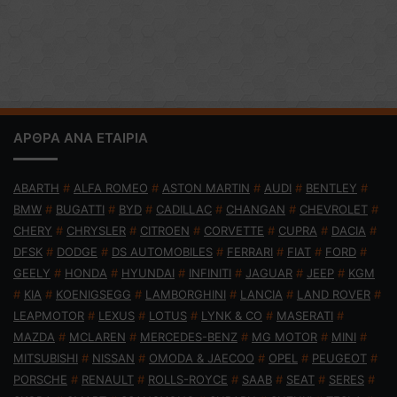
ΑΡΘΡΑ ΑΝΑ ΕΤΑΙΡΙΑ
ABARTH
#
ALFA ROMEO
#
ASTON MARTIN
#
AUDI
#
BENTLEY
#
BMW
#
BUGATTI
#
BYD
#
CADILLAC
#
CHANGAN
#
CHEVROLET
#
CHERY
#
CHRYSLER
#
CITROEN
#
CORVETTE
#
CUPRA
#
DACIA
#
DFSK
#
DODGE
#
DS AUTOMOBILES
#
FERRARI
#
FIAT
#
FORD
#
GEELY
#
HONDA
#
HYUNDAI
#
INFINITI
#
JAGUAR
#
JEEP
#
KGM
#
KIA
#
KOENIGSEGG
#
LAMBORGHINI
#
LANCIA
#
LAND ROVER
#
LEAPMOTOR
#
LEXUS
#
LOTUS
#
LYNK & CO
#
MASERATI
#
MAZDA
#
MCLAREN
#
MERCEDES-BENZ
#
MG MOTOR
#
MINI
#
MITSUBISHI
#
NISSAN
#
OMODA & JAECOO
#
OPEL
#
PEUGEOT
#
PORSCHE
#
RENAULT
#
ROLLS-ROYCE
#
SAAB
#
SEAT
#
SERES
#