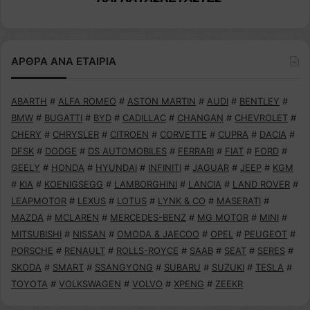
ΑΡΘΡΑ ΑΝΑ ΕΤΑΙΡΙΑ
ABARTH
#
ALFA ROMEO
#
ASTON MARTIN
#
AUDI
#
BENTLEY
#
BMW
#
BUGATTI
#
BYD
#
CADILLAC
#
CHANGAN
#
CHEVROLET
#
CHERY
#
CHRYSLER
#
CITROEN
#
CORVETTE
#
CUPRA
#
DACIA
#
DFSK
#
DODGE
#
DS AUTOMOBILES
#
FERRARI
#
FIAT
#
FORD
#
GEELY
#
HONDA
#
HYUNDAI
#
INFINITI
#
JAGUAR
#
JEEP
#
KGM
#
KIA
#
KOENIGSEGG
#
LAMBORGHINI
#
LANCIA
#
LAND ROVER
#
LEAPMOTOR
#
LEXUS
#
LOTUS
#
LYNK & CO
#
MASERATI
#
MAZDA
#
MCLAREN
#
MERCEDES-BENZ
#
MG MOTOR
#
MINI
#
MITSUBISHI
#
NISSAN
#
OMODA & JAECOO
#
OPEL
#
PEUGEOT
#
PORSCHE
#
RENAULT
#
ROLLS-ROYCE
#
SAAB
#
SEAT
#
SERES
#
SKODA
#
SMART
#
SSANGYONG
#
SUBARU
#
SUZUKI
#
TESLA
#
TOYOTA
#
VOLKSWAGEN
#
VOLVO
#
XPENG
#
ZEEKR