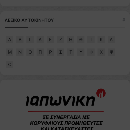
ΛΕΞΙΚΟ ΑΥΤΟΚΙΝΗΤΟΥ
Α
Β
Γ
Δ
Ε
Ζ
Η
Θ
Ι
Κ
Λ
Μ
Ν
Ο
Π
Ρ
Σ
Τ
Υ
Φ
Χ
Ψ
Ω