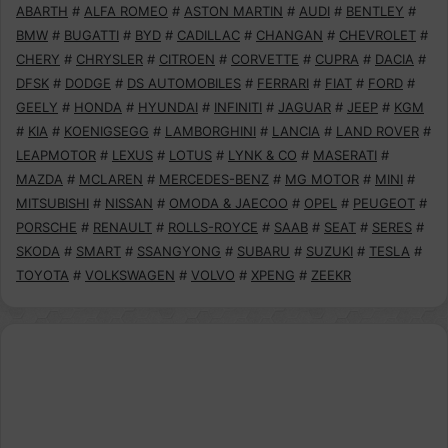
ABARTH
#
ALFA ROMEO
#
ASTON MARTIN
#
AUDI
#
BENTLEY
#
BMW
#
BUGATTI
#
BYD
#
CADILLAC
#
CHANGAN
#
CHEVROLET
#
CHERY
#
CHRYSLER
#
CITROEN
#
CORVETTE
#
CUPRA
#
DACIA
#
DFSK
#
DODGE
#
DS AUTOMOBILES
#
FERRARI
#
FIAT
#
FORD
#
GEELY
#
HONDA
#
HYUNDAI
#
INFINITI
#
JAGUAR
#
JEEP
#
KGM
#
KIA
#
KOENIGSEGG
#
LAMBORGHINI
#
LANCIA
#
LAND ROVER
#
LEAPMOTOR
#
LEXUS
#
LOTUS
#
LYNK & CO
#
MASERATI
#
MAZDA
#
MCLAREN
#
MERCEDES-BENZ
#
MG MOTOR
#
MINI
#
MITSUBISHI
#
NISSAN
#
OMODA & JAECOO
#
OPEL
#
PEUGEOT
#
PORSCHE
#
RENAULT
#
ROLLS-ROYCE
#
SAAB
#
SEAT
#
SERES
#
SKODA
#
SMART
#
SSANGYONG
#
SUBARU
#
SUZUKI
#
TESLA
#
TOYOTA
#
VOLKSWAGEN
#
VOLVO
#
XPENG
#
ZEEKR