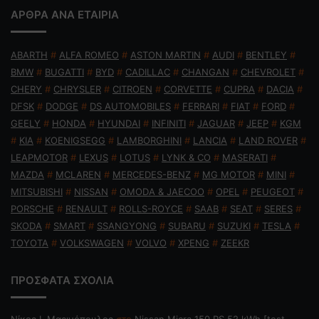
ΑΡΘΡΑ ΑΝΑ ΕΤΑΙΡΙΑ
ABARTH
#
ALFA ROMEO
#
ASTON MARTIN
#
AUDI
#
BENTLEY
#
BMW
#
BUGATTI
#
BYD
#
CADILLAC
#
CHANGAN
#
CHEVROLET
#
CHERY
#
CHRYSLER
#
CITROEN
#
CORVETTE
#
CUPRA
#
DACIA
#
DFSK
#
DODGE
#
DS AUTOMOBILES
#
FERRARI
#
FIAT
#
FORD
#
GEELY
#
HONDA
#
HYUNDAI
#
INFINITI
#
JAGUAR
#
JEEP
#
KGM
#
KIA
#
KOENIGSEGG
#
LAMBORGHINI
#
LANCIA
#
LAND ROVER
#
LEAPMOTOR
#
LEXUS
#
LOTUS
#
LYNK & CO
#
MASERATI
#
MAZDA
#
MCLAREN
#
MERCEDES-BENZ
#
MG MOTOR
#
MINI
#
MITSUBISHI
#
NISSAN
#
OMODA & JAECOO
#
OPEL
#
PEUGEOT
#
PORSCHE
#
RENAULT
#
ROLLS-ROYCE
#
SAAB
#
SEAT
#
SERES
#
SKODA
#
SMART
#
SSANGYONG
#
SUBARU
#
SUZUKI
#
TESLA
#
TOYOTA
#
VOLKSWAGEN
#
VOLVO
#
XPENG
#
ZEEKR
ΠΡΟΣΦΑΤΑ ΣΧΟΛΙΑ
Nίκος Ι. Mαρινόπουλος
στο
Nissan Micra 150 PS 52 kWh [test