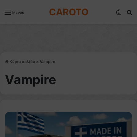
CAROTO
Switch
Α
Μενού
Κύρια σελίδα
>
Vampire
Vampire