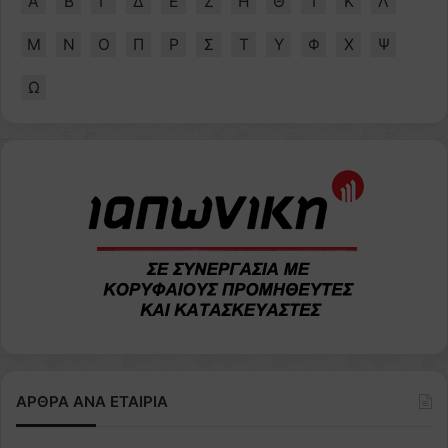
Α
Β
Γ
Δ
Ε
Ζ
Η
Θ
Ι
Κ
Λ
Μ
Ν
Ο
Π
Ρ
Σ
Τ
Υ
Φ
Χ
Ψ
Ω
ΑΡΘΡΑ ΑΝΑ ΕΤΑΙΡΙΑ