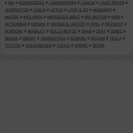
#
KIA
#
KOENIGSEGG
#
LAMBORGHINI
#
LANCIA
#
LAND ROVER
#
LEAPMOTOR
#
LEXUS
#
LOTUS
#
LYNK & CO
#
MASERATI
#
MAZDA
#
MCLAREN
#
MERCEDES-BENZ
#
MG MOTOR
#
MINI
#
MITSUBISHI
#
NISSAN
#
OMODA & JAECOO
#
OPEL
#
PEUGEOT
#
PORSCHE
#
RENAULT
#
ROLLS-ROYCE
#
SAAB
#
SEAT
#
SERES
#
SKODA
#
SMART
#
SSANGYONG
#
SUBARU
#
SUZUKI
#
TESLA
#
TOYOTA
#
VOLKSWAGEN
#
VOLVO
#
XPENG
#
ZEEKR