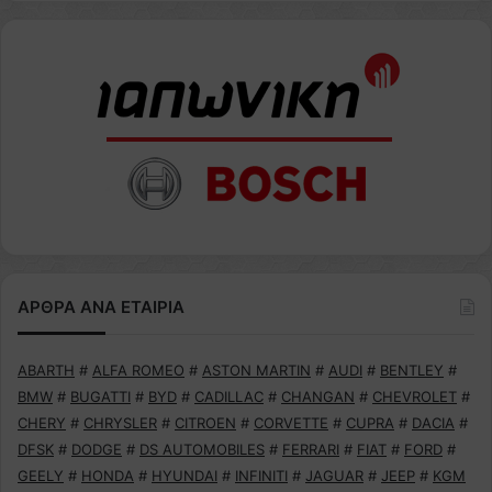
ΑΡΘΡΑ ΑΝΑ ΕΤΑΙΡΙΑ
ABARTH
#
ALFA ROMEO
#
ASTON MARTIN
#
AUDI
#
BENTLEY
#
BMW
#
BUGATTI
#
BYD
#
CADILLAC
#
CHANGAN
#
CHEVROLET
#
CHERY
#
CHRYSLER
#
CITROEN
#
CORVETTE
#
CUPRA
#
DACIA
#
DFSK
#
DODGE
#
DS AUTOMOBILES
#
FERRARI
#
FIAT
#
FORD
#
GEELY
#
HONDA
#
HYUNDAI
#
INFINITI
#
JAGUAR
#
JEEP
#
KGM