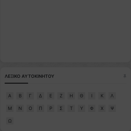
ΛΕΞΙΚΟ ΑΥΤΟΚΙΝΗΤΟΥ
Α
Β
Γ
Δ
Ε
Ζ
Η
Θ
Ι
Κ
Λ
Μ
Ν
Ο
Π
Ρ
Σ
Τ
Υ
Φ
Χ
Ψ
Ω