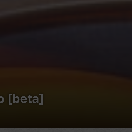
ο [beta]