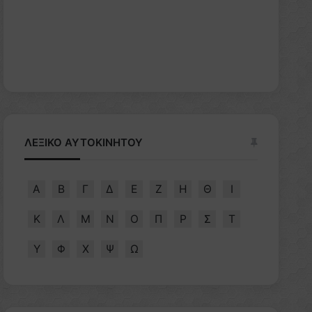
ΛΕΞΙΚΟ ΑΥΤΟΚΙΝΗΤΟΥ
Α
Β
Γ
Δ
Ε
Ζ
Η
Θ
Ι
Κ
Λ
Μ
Ν
Ο
Π
Ρ
Σ
Τ
Υ
Φ
Χ
Ψ
Ω