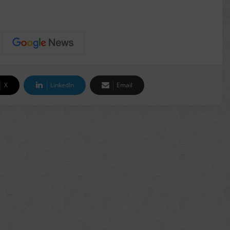
X
LinkedIn
Email