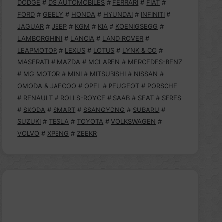
DODGE
#
DS AUTOMOBILES
#
FERRARI
#
FIAT
#
FORD
#
GEELY
#
HONDA
#
HYUNDAI
#
INFINITI
#
JAGUAR
#
JEEP
#
KGM
#
KIA
#
KOENIGSEGG
#
LAMBORGHINI
#
LANCIA
#
LAND ROVER
#
LEAPMOTOR
#
LEXUS
#
LOTUS
#
LYNK & CO
#
MASERATI
#
MAZDA
#
MCLAREN
#
MERCEDES-BENZ
#
MG MOTOR
#
MINI
#
MITSUBISHI
#
NISSAN
#
OMODA & JAECOO
#
OPEL
#
PEUGEOT
#
PORSCHE
#
RENAULT
#
ROLLS-ROYCE
#
SAAB
#
SEAT
#
SERES
#
SKODA
#
SMART
#
SSANGYONG
#
SUBARU
#
SUZUKI
#
TESLA
#
TOYOTA
#
VOLKSWAGEN
#
VOLVO
#
XPENG
#
ZEEKR