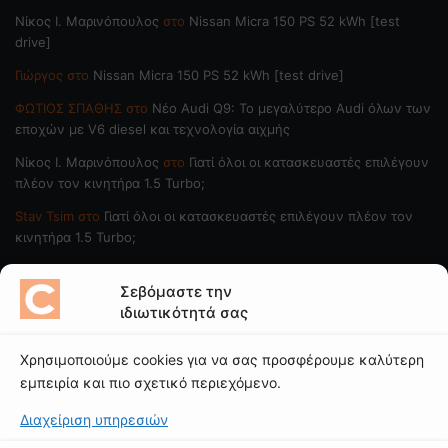
Nίκος Ι. Mαρινόπουλος
στο
Nissan Micra 150 PS 52 kWh [test
drive]
Γιώργος
στο
Nissan Micra 150 PS 52 kWh [test drive]
ΦΩΤΙΟΣ ΣΠΑΘΗΣ
στο
Νέο Audi Q9: Το μεγαλύτερο Audi όλων των
εποχών με V6 diesel και τεχνολογία αιχμής
Nίκος Ι. Mαρινόπουλος
στο
Γιατί όλοι οι κατασκευαστές επιλέγουν
πλέον τον κινητήρα 1.5 Turbo;
Stav Tsim
στο
Γιατί όλοι οι κατασκευαστές επιλέγουν πλέον τον
κινητήρα 1.5 Turbo;
ΠΟΙΟΙ ΓΡΑΦΟΥΝ
Σεβόμαστε την
ιδιωτικότητά σας
Νίκος Ι. Μαρινόπουλος
Χρησιμοποιούμε cookies για να σας προσφέρουμε καλύτερη
Κώστας Κάκκαβας
εμπειρία και πιο σχετικό περιεχόμενο.
Νίκος Βαϊλακάκης
Διαχείριση υπηρεσιών
Μιχάλης Κατωπόδης