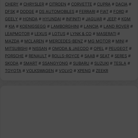
CHERY
#
CHRYSLER
#
CITROEN
#
CORVETTE
#
CUPRA
#
DACIA
#
DFSK
#
DODGE
#
DS AUTOMOBILES
#
FERRARI
#
FIAT
#
FORD
#
GEELY
#
HONDA
#
HYUNDAI
#
INFINITI
#
JAGUAR
#
JEEP
#
KGM
#
KIA
#
KOENIGSEGG
#
LAMBORGHINI
#
LANCIA
#
LAND ROVER
#
LEAPMOTOR
#
LEXUS
#
LOTUS
#
LYNK & CO
#
MASERATI
#
MAZDA
#
MCLAREN
#
MERCEDES-BENZ
#
MG MOTOR
#
MINI
#
MITSUBISHI
#
NISSAN
#
OMODA & JAECOO
#
OPEL
#
PEUGEOT
#
PORSCHE
#
RENAULT
#
ROLLS-ROYCE
#
SAAB
#
SEAT
#
SERES
#
SKODA
#
SMART
#
SSANGYONG
#
SUBARU
#
SUZUKI
#
TESLA
#
TOYOTA
#
VOLKSWAGEN
#
VOLVO
#
XPENG
#
ZEEKR