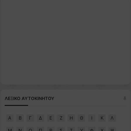
ΛΕΞΙΚΟ ΑΥΤΟΚΙΝΗΤΟΥ
Α
Β
Γ
Δ
Ε
Ζ
Η
Θ
Ι
Κ
Λ
Μ
Ν
Ο
Π
Ρ
Σ
Τ
Υ
Φ
Χ
Ψ