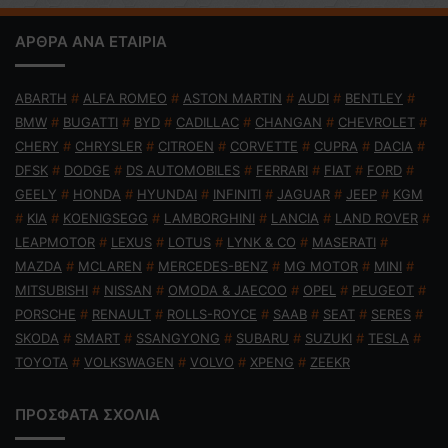
ΑΡΘΡΑ ΑΝΑ ΕΤΑΙΡΙΑ
ABARTH
#
ALFA ROMEO
#
ASTON MARTIN
#
AUDI
#
BENTLEY
#
BMW
#
BUGATTI
#
BYD
#
CADILLAC
#
CHANGAN
#
CHEVROLET
#
CHERY
#
CHRYSLER
#
CITROEN
#
CORVETTE
#
CUPRA
#
DACIA
#
DFSK
#
DODGE
#
DS AUTOMOBILES
#
FERRARI
#
FIAT
#
FORD
#
GEELY
#
HONDA
#
HYUNDAI
#
INFINITI
#
JAGUAR
#
JEEP
#
KGM
#
KIA
#
KOENIGSEGG
#
LAMBORGHINI
#
LANCIA
#
LAND ROVER
#
LEAPMOTOR
#
LEXUS
#
LOTUS
#
LYNK & CO
#
MASERATI
#
MAZDA
#
MCLAREN
#
MERCEDES-BENZ
#
MG MOTOR
#
MINI
#
MITSUBISHI
#
NISSAN
#
OMODA & JAECOO
#
OPEL
#
PEUGEOT
#
PORSCHE
#
RENAULT
#
ROLLS-ROYCE
#
SAAB
#
SEAT
#
SERES
#
SKODA
#
SMART
#
SSANGYONG
#
SUBARU
#
SUZUKI
#
TESLA
#
TOYOTA
#
VOLKSWAGEN
#
VOLVO
#
XPENG
#
ZEEKR
ΠΡΟΣΦΑΤΑ ΣΧΟΛΙΑ