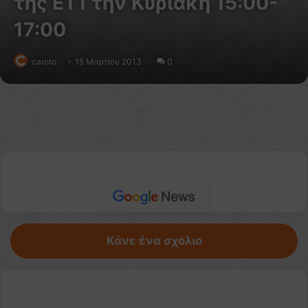
της ET1 την Κυριακή 15:00-
17:00
caroto
15 Μαρτίου 2013
0
Κάνε ένα σχόλιο