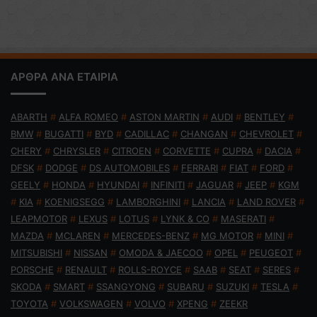
ΑΡΘΡΑ ΑΝΑ ΕΤΑΙΡΙΑ
ABARTH
#
ALFA ROMEO
#
ASTON MARTIN
#
AUDI
#
BENTLEY
#
BMW
#
BUGATTI
#
BYD
#
CADILLAC
#
CHANGAN
#
CHEVROLET
#
CHERY
#
CHRYSLER
#
CITROEN
#
CORVETTE
#
CUPRA
#
DACIA
#
DFSK
#
DODGE
#
DS AUTOMOBILES
#
FERRARI
#
FIAT
#
FORD
#
GEELY
#
HONDA
#
HYUNDAI
#
INFINITI
#
JAGUAR
#
JEEP
#
KGM
#
KIA
#
KOENIGSEGG
#
LAMBORGHINI
#
LANCIA
#
LAND ROVER
#
LEAPMOTOR
#
LEXUS
#
LOTUS
#
LYNK & CO
#
MASERATI
#
MAZDA
#
MCLAREN
#
MERCEDES-BENZ
#
MG MOTOR
#
MINI
#
MITSUBISHI
#
NISSAN
#
OMODA & JAECOO
#
OPEL
#
PEUGEOT
#
PORSCHE
#
RENAULT
#
ROLLS-ROYCE
#
SAAB
#
SEAT
#
SERES
#
SKODA
#
SMART
#
SSANGYONG
#
SUBARU
#
SUZUKI
#
TESLA
#
TOYOTA
#
VOLKSWAGEN
#
VOLVO
#
XPENG
#
ZEEKR