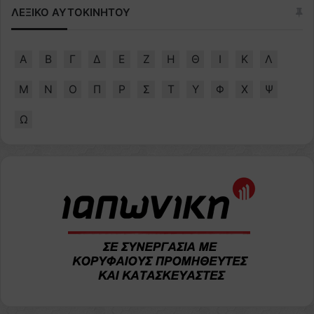
ΛΕΞΙΚΟ ΑΥΤΟΚΙΝΗΤΟΥ
Α
Β
Γ
Δ
Ε
Ζ
Η
Θ
Ι
Κ
Λ
Μ
Ν
Ο
Π
Ρ
Σ
Τ
Υ
Φ
Χ
Ψ
Ω