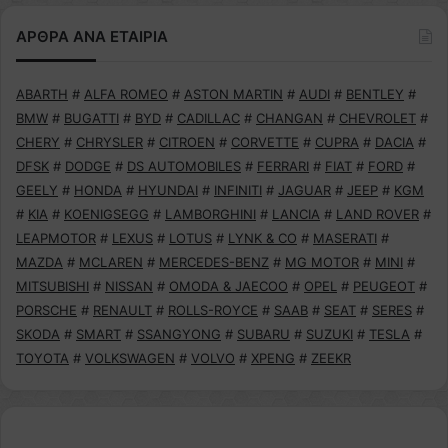
ΑΡΘΡΑ ΑΝΑ ΕΤΑΙΡΙΑ
ABARTH
#
ALFA ROMEO
#
ASTON MARTIN
#
AUDI
#
BENTLEY
#
BMW
#
BUGATTI
#
BYD
#
CADILLAC
#
CHANGAN
#
CHEVROLET
#
CHERY
#
CHRYSLER
#
CITROEN
#
CORVETTE
#
CUPRA
#
DACIA
#
DFSK
#
DODGE
#
DS AUTOMOBILES
#
FERRARI
#
FIAT
#
FORD
#
GEELY
#
HONDA
#
HYUNDAI
#
INFINITI
#
JAGUAR
#
JEEP
#
KGM
#
KIA
#
KOENIGSEGG
#
LAMBORGHINI
#
LANCIA
#
LAND ROVER
#
LEAPMOTOR
#
LEXUS
#
LOTUS
#
LYNK & CO
#
MASERATI
#
MAZDA
#
MCLAREN
#
MERCEDES-BENZ
#
MG MOTOR
#
MINI
#
MITSUBISHI
#
NISSAN
#
OMODA & JAECOO
#
OPEL
#
PEUGEOT
#
PORSCHE
#
RENAULT
#
ROLLS-ROYCE
#
SAAB
#
SEAT
#
SERES
#
SKODA
#
SMART
#
SSANGYONG
#
SUBARU
#
SUZUKI
#
TESLA
#
TOYOTA
#
VOLKSWAGEN
#
VOLVO
#
XPENG
#
ZEEKR