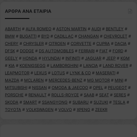
ΑΡΘΡΑ ΑΝΑ ΕΤΑΙΡΙΑ
ABARTH
#
ALFA ROMEO
#
ASTON MARTIN
#
AUDI
#
BENTLEY
#
BMW
#
BUGATTI
#
BYD
#
CADILLAC
#
CHANGAN
#
CHEVROLET
#
CHERY
#
CHRYSLER
#
CITROEN
#
CORVETTE
#
CUPRA
#
DACIA
#
DFSK
#
DODGE
#
DS AUTOMOBILES
#
FERRARI
#
FIAT
#
FORD
#
GEELY
#
HONDA
#
HYUNDAI
#
INFINITI
#
JAGUAR
#
JEEP
#
KGM
#
KIA
#
KOENIGSEGG
#
LAMBORGHINI
#
LANCIA
#
LAND ROVER
#
LEAPMOTOR
#
LEXUS
#
LOTUS
#
LYNK & CO
#
MASERATI
#
MAZDA
#
MCLAREN
#
MERCEDES-BENZ
#
MG MOTOR
#
MINI
#
MITSUBISHI
#
NISSAN
#
OMODA & JAECOO
#
OPEL
#
PEUGEOT
#
PORSCHE
#
RENAULT
#
ROLLS-ROYCE
#
SAAB
#
SEAT
#
SERES
#
SKODA
#
SMART
#
SSANGYONG
#
SUBARU
#
SUZUKI
#
TESLA
#
TOYOTA
#
VOLKSWAGEN
#
VOLVO
#
XPENG
#
ZEEKR