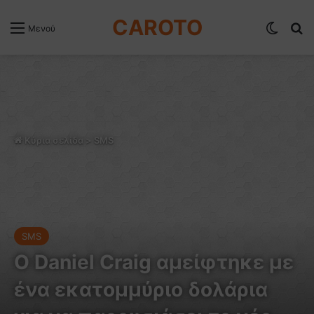
CAROTO
Switch
Α
Μενού
Κύρια σελίδα
>
SMS
SMS
O Daniel Craig αμείφτηκε με
ένα εκατομμύριο δολάρια