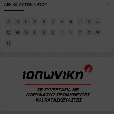
ΛΕΞΙΚΟ ΑΥΤΟΚΙΝΗΤΟΥ
Α
Β
Γ
Δ
Ε
Ζ
Η
Θ
Ι
Κ
Λ
Μ
Ν
Ο
Π
Ρ
Σ
Τ
Υ
Φ
Χ
Ψ
Ω