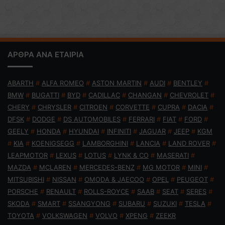
ΑΡΘΡΑ ΑΝΑ ΕΤΑΙΡΙΑ
ABARTH
#
ALFA ROMEO
#
ASTON MARTIN
#
AUDI
#
BENTLEY
#
BMW
#
BUGATTI
#
BYD
#
CADILLAC
#
CHANGAN
#
CHEVROLET
#
CHERY
#
CHRYSLER
#
CITROEN
#
CORVETTE
#
CUPRA
#
DACIA
#
DFSK
#
DODGE
#
DS AUTOMOBILES
#
FERRARI
#
FIAT
#
FORD
#
GEELY
#
HONDA
#
HYUNDAI
#
INFINITI
#
JAGUAR
#
JEEP
#
KGM
#
KIA
#
KOENIGSEGG
#
LAMBORGHINI
#
LANCIA
#
LAND ROVER
#
LEAPMOTOR
#
LEXUS
#
LOTUS
#
LYNK & CO
#
MASERATI
#
MAZDA
#
MCLAREN
#
MERCEDES-BENZ
#
MG MOTOR
#
MINI
#
MITSUBISHI
#
NISSAN
#
OMODA & JAECOO
#
OPEL
#
PEUGEOT
#
PORSCHE
#
RENAULT
#
ROLLS-ROYCE
#
SAAB
#
SEAT
#
SERES
#
SKODA
#
SMART
#
SSANGYONG
#
SUBARU
#
SUZUKI
#
TESLA
#
TOYOTA
#
VOLKSWAGEN
#
VOLVO
#
XPENG
#
ZEEKR