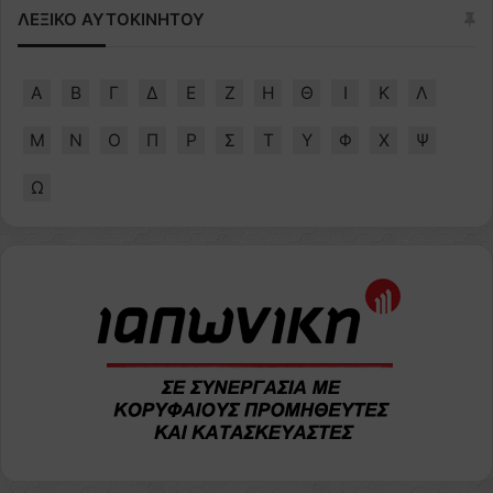
ΛΕΞΙΚΟ ΑΥΤΟΚΙΝΗΤΟΥ
Α
Β
Γ
Δ
Ε
Ζ
Η
Θ
Ι
Κ
Λ
Μ
Ν
Ο
Π
Ρ
Σ
Τ
Υ
Φ
Χ
Ψ
Ω