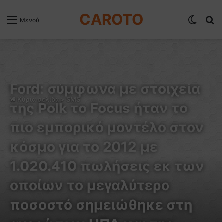
CAROTO
Switch
Α
Μενού
SMS
Ford: σύμφωνα με στοιχεία
Κύρια σελίδα
>
SMS
της Polk το Focus ήταν το
πιο εμπορικό μοντέλο στον
κόσμο για το 2012 με
1.020.410 πωλήσεις εκ των
οποίων το μεγαλύτερο
ποσοστό σημειώθηκε στη