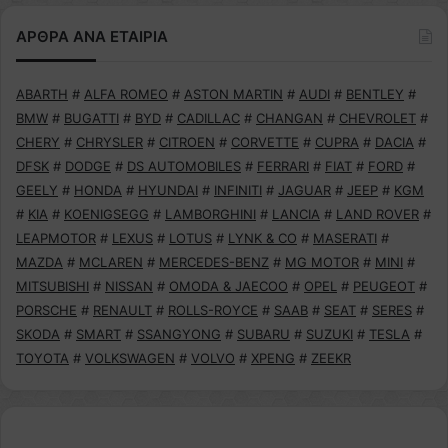
ΑΡΘΡΑ ΑΝΑ ΕΤΑΙΡΙΑ
ABARTH
#
ALFA ROMEO
#
ASTON MARTIN
#
AUDI
#
BENTLEY
#
BMW
#
BUGATTI
#
BYD
#
CADILLAC
#
CHANGAN
#
CHEVROLET
#
CHERY
#
CHRYSLER
#
CITROEN
#
CORVETTE
#
CUPRA
#
DACIA
#
DFSK
#
DODGE
#
DS AUTOMOBILES
#
FERRARI
#
FIAT
#
FORD
#
GEELY
#
HONDA
#
HYUNDAI
#
INFINITI
#
JAGUAR
#
JEEP
#
KGM
#
KIA
#
KOENIGSEGG
#
LAMBORGHINI
#
LANCIA
#
LAND ROVER
#
LEAPMOTOR
#
LEXUS
#
LOTUS
#
LYNK & CO
#
MASERATI
#
MAZDA
#
MCLAREN
#
MERCEDES-BENZ
#
MG MOTOR
#
MINI
#
MITSUBISHI
#
NISSAN
#
OMODA & JAECOO
#
OPEL
#
PEUGEOT
#
PORSCHE
#
RENAULT
#
ROLLS-ROYCE
#
SAAB
#
SEAT
#
SERES
#
SKODA
#
SMART
#
SSANGYONG
#
SUBARU
#
SUZUKI
#
TESLA
#
TOYOTA
#
VOLKSWAGEN
#
VOLVO
#
XPENG
#
ZEEKR