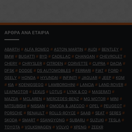
ΑΡΘΡΑ ΑΝΑ ΕΤΑΙΡΙΑ
ABARTH
#
ALFA ROMEO
#
ASTON MARTIN
#
AUDI
#
BENTLEY
#
BMW
#
BUGATTI
#
BYD
#
CADILLAC
#
CHANGAN
#
CHEVROLET
#
CHERY
#
CHRYSLER
#
CITROEN
#
CORVETTE
#
CUPRA
#
DACIA
#
DFSK
#
DODGE
#
DS AUTOMOBILES
#
FERRARI
#
FIAT
#
FORD
#
GEELY
#
HONDA
#
HYUNDAI
#
INFINITI
#
JAGUAR
#
JEEP
#
KGM
#
KIA
#
KOENIGSEGG
#
LAMBORGHINI
#
LANCIA
#
LAND ROVER
#
LEAPMOTOR
#
LEXUS
#
LOTUS
#
LYNK & CO
#
MASERATI
#
MAZDA
#
MCLAREN
#
MERCEDES-BENZ
#
MG MOTOR
#
MINI
#
MITSUBISHI
#
NISSAN
#
OMODA & JAECOO
#
OPEL
#
PEUGEOT
#
PORSCHE
#
RENAULT
#
ROLLS-ROYCE
#
SAAB
#
SEAT
#
SERES
#
SKODA
#
SMART
#
SSANGYONG
#
SUBARU
#
SUZUKI
#
TESLA
#
TOYOTA
#
VOLKSWAGEN
#
VOLVO
#
XPENG
#
ZEEKR