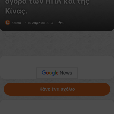
αγορά των ΗΠΑ και της
Κίνας.
caroto
10 Απριλίου 2013
0
Κάνε ένα σχόλιο