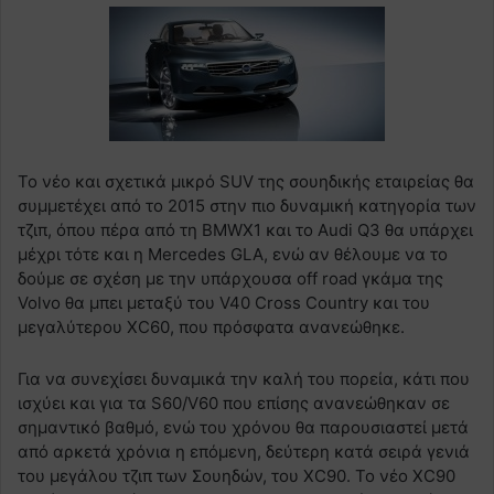
To νέο και σχετικά μικρό SUV της σουηδικής εταιρείας θα
συμμετέχει από το 2015 στην πιο δυναμική κατηγορία των
τζιπ, όπου πέρα από τη BMWΧ1 και το Audi Q3 θα υπάρχει
μέχρι τότε και η Μercedes GLA, ενώ αν θέλουμε να το
δούμε σε σχέση με την υπάρχουσα off road γκάμα της
Volvo θα μπει μεταξύ του V40 Cross Country και του
μεγαλύτερου ΧC60, που πρόσφατα ανανεώθηκε.
Για να συνεχίσει δυναμικά την καλή του πορεία, κάτι που
ισχύει και για τα S60/V60 που επίσης ανανεώθηκαν σε
σημαντικό βαθμό, ενώ του χρόνου θα παρουσιαστεί μετά
από αρκετά χρόνια η επόμενη, δεύτερη κατά σειρά γενιά
του μεγάλου τζιπ των Σουηδών, του XC90. To νέο XC90