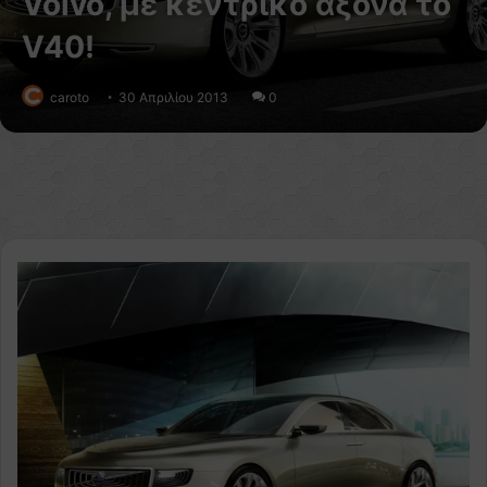
Volvo, με κεντρικό άξονα το
V40!
caroto
30 Απριλίου 2013
0