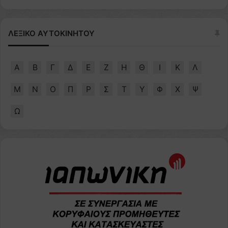
ΛΕΞΙΚΟ ΑΥΤΟΚΙΝΗΤΟΥ
Α
Β
Γ
Δ
Ε
Ζ
Η
Θ
Ι
Κ
Λ
Μ
Ν
Ο
Π
Ρ
Σ
Τ
Υ
Φ
Χ
Ψ
Ω