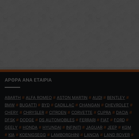
ΑΡΘΡΑ ΑΝΑ ΕΤΑΙΡΙΑ
ABARTH
#
ALFA ROMEO
#
ASTON MARTIN
#
AUDI
#
BENTLEY
#
BMW
#
BUGATTI
#
BYD
#
CADILLAC
#
CHANGAN
#
CHEVROLET
#
CHERY
#
CHRYSLER
#
CITROEN
#
CORVETTE
#
CUPRA
#
DACIA
#
DFSK
#
DODGE
#
DS AUTOMOBILES
#
FERRARI
#
FIAT
#
FORD
#
GEELY
#
HONDA
#
HYUNDAI
#
INFINITI
#
JAGUAR
#
JEEP
#
KGM
#
KIA
#
KOENIGSEGG
#
LAMBORGHINI
#
LANCIA
#
LAND ROVER
#