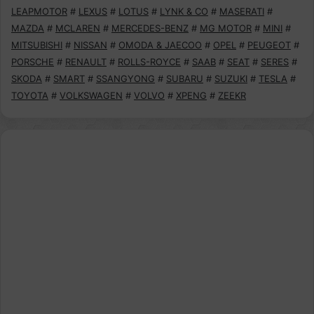
LEAPMOTOR
#
LEXUS
#
LOTUS
#
LYNK & CO
#
MASERATI
#
MAZDA
#
MCLAREN
#
MERCEDES-BENZ
#
MG MOTOR
#
MINI
#
MITSUBISHI
#
NISSAN
#
OMODA & JAECOO
#
OPEL
#
PEUGEOT
#
PORSCHE
#
RENAULT
#
ROLLS-ROYCE
#
SAAB
#
SEAT
#
SERES
#
SKODA
#
SMART
#
SSANGYONG
#
SUBARU
#
SUZUKI
#
TESLA
#
TOYOTA
#
VOLKSWAGEN
#
VOLVO
#
XPENG
#
ZEEKR