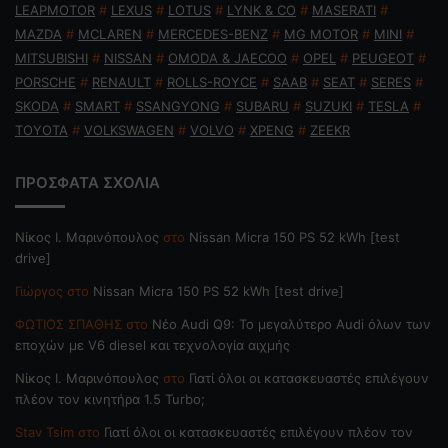
LEAPMOTOR
#
LEXUS
#
LOTUS
#
LYNK & CO
#
MASERATI
#
MAZDA
#
MCLAREN
#
MERCEDES-BENZ
#
MG MOTOR
#
MINI
#
MITSUBISHI
#
NISSAN
#
OMODA & JAECOO
#
OPEL
#
PEUGEOT
#
PORSCHE
#
RENAULT
#
ROLLS-ROYCE
#
SAAB
#
SEAT
#
SERES
#
SKODA
#
SMART
#
SSANGYONG
#
SUBARU
#
SUZUKI
#
TESLA
#
TOYOTA
#
VOLKSWAGEN
#
VOLVO
#
XPENG
#
ZEEKR
ΠΡΟΣΦΑΤΑ ΣΧΟΛΙΑ
Nίκος Ι. Mαρινόπουλος
στο
Nissan Micra 150 PS 52 kWh [test
drive]
Γιώργος
στο
Nissan Micra 150 PS 52 kWh [test drive]
ΦΩΤΙΟΣ ΣΠΑΘΗΣ
στο
Νέο Audi Q9: Το μεγαλύτερο Audi όλων των
εποχών με V6 diesel και τεχνολογία αιχμής
Nίκος Ι. Mαρινόπουλος
στο
Γιατί όλοι οι κατασκευαστές επιλέγουν
πλέον τον κινητήρα 1.5 Turbo;
Stav Tsim
στο
Γιατί όλοι οι κατασκευαστές επιλέγουν πλέον τον