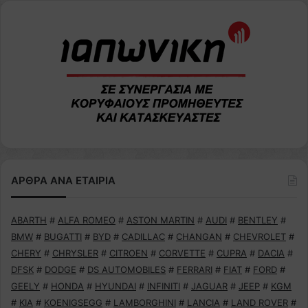
ΑΡΘΡΑ ΑΝΑ ΕΤΑΙΡΙΑ
ABARTH
#
ALFA ROMEO
#
ASTON MARTIN
#
AUDI
#
BENTLEY
#
BMW
#
BUGATTI
#
BYD
#
CADILLAC
#
CHANGAN
#
CHEVROLET
#
CHERY
#
CHRYSLER
#
CITROEN
#
CORVETTE
#
CUPRA
#
DACIA
#
DFSK
#
DODGE
#
DS AUTOMOBILES
#
FERRARI
#
FIAT
#
FORD
#
GEELY
#
HONDA
#
HYUNDAI
#
INFINITI
#
JAGUAR
#
JEEP
#
KGM
#
KIA
#
KOENIGSEGG
#
LAMBORGHINI
#
LANCIA
#
LAND ROVER
#