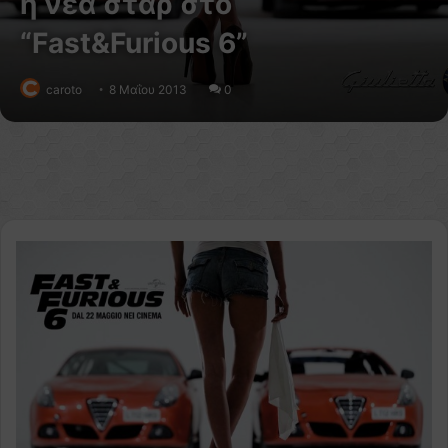
η νέα σταρ στο
“Fast&Furious 6”
caroto
8 Μαΐου 2013
0