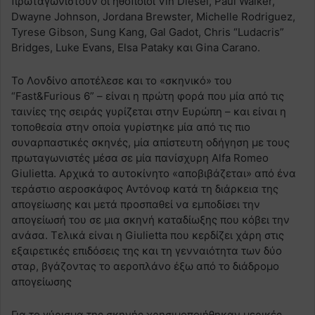
πρωταγωνιστούν οι ηθοποιοί Vin Diesel, Paul Walker,
Dwayne Johnson, Jordana Brewster, Michelle Rodriguez,
Tyrese Gibson, Sung Kang, Gal Gadot, Chris “Ludacris”
Bridges, Luke Evans, Elsa Pataky και Gina Carano.
Το Λονδίνο αποτέλεσε και το «σκηνικό» του
“Fast&Furious 6” – είναι η πρώτη φορά που μία από τις
ταινίες της σειράς γυρίζεται στην Ευρώπη – και είναι η
τοποθεσία στην οποία γυρίστηκε μία από τις πιο
συναρπαστικές σκηνές, μία απίστευτη οδήγηση με τους
πρωταγωνιστές μέσα σε μία πανίσχυρη Alfa Romeo
Giulietta. Αρχικά το αυτοκίνητο «αποβιβάζεται» από ένα
τεράστιο αεροσκάφος Αντόνοφ κατά τη διάρκεια της
απογείωσης και μετά προσπαθεί να εμποδίσει την
απογείωσή του σε μια σκηνή καταδίωξης που κόβει την
ανάσα. Τελικά είναι η Giulietta που κερδίζει χάρη στις
εξαιρετικές επιδόσεις της και τη γενναιότητα των δύο
σταρ, βγάζοντας το αεροπλάνο έξω από το διάδρομο
απογείωσης
Για το γύρισμα της σκηνής χρησιμοποιήθηκαν μερικές