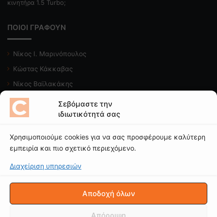
κινητήρα 1.5 Turbo;
ΠΟΙΟΙ ΓΡΑΦΟΥΝ
Νίκος Ι. Μαρινόπουλος
Κώστας Κάκκαβας
Νίκος Βαϊλακάκης
Μιχάλης Κατωπόδης
Σεβόμαστε την
ιδιωτικότητά σας
Κώστας Χαλκιαδάκης
Χρησιμοποιούμε cookies για να σας προσφέρουμε καλύτερη
Δείτε το κανάλι μας
εμπειρία και πιο σχετικό περιεχόμενο.
Διαχείριση υπηρεσιών
Αποδοχή όλων
© CAROTO |
ΟΡΟΙ ΧΡΗΣΗΣ
|
ΠΟΛΙΤΙΚΗ ΑΠΟΡΡΗΤΟΥ
|
Δήλωση
Απορρήτου (ΕΕ)
|
Πολιτική Cookies (ΕΕ)
Απόρριψη