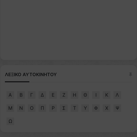
ΛΕΞΙΚΟ ΑΥΤΟΚΙΝΗΤΟΥ
Α
Β
Γ
Δ
Ε
Ζ
Η
Θ
Ι
Κ
Λ
Μ
Ν
Ο
Π
Ρ
Σ
Τ
Υ
Φ
Χ
Ψ
Ω