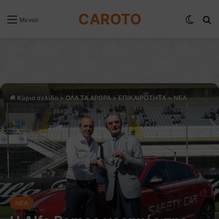
CAROTO
Switch
Α
Μενού
Κύρια σελίδα
>
ΟΛΑ ΤΑ ΑΡΘΡΑ
>
ΕΠΙΚΑΙΡΟΤΗΤΑ
>
NEA
NEA