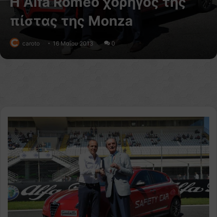
Η Alfa Romeo χορηγός της
πίστας της Monza
caroto
16 Μαΐου 2013
0