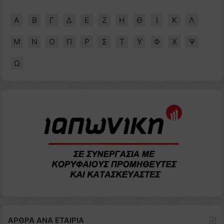
Α
Β
Γ
Δ
Ε
Ζ
Η
Θ
Ι
Κ
Λ
Μ
Ν
Ο
Π
Ρ
Σ
Τ
Υ
Φ
Χ
Ψ
Ω
ΑΡΘΡΑ ΑΝΑ ΕΤΑΙΡΙΑ