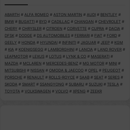
ABARTH
#
ALFA ROMEO
#
ASTON MARTIN
#
AUDI
#
BENTLEY
#
BMW
#
BUGATTI
#
BYD
#
CADILLAC
#
CHANGAN
#
CHEVROLET
#
CHERY
#
CHRYSLER
#
CITROEN
#
CORVETTE
#
CUPRA
#
DACIA
#
DFSK
#
DODGE
#
DS AUTOMOBILES
#
FERRARI
#
FIAT
#
FORD
#
GEELY
#
HONDA
#
HYUNDAI
#
INFINITI
#
JAGUAR
#
JEEP
#
KGM
#
KIA
#
KOENIGSEGG
#
LAMBORGHINI
#
LANCIA
#
LAND ROVER
#
LEAPMOTOR
#
LEXUS
#
LOTUS
#
LYNK & CO
#
MASERATI
#
MAZDA
#
MCLAREN
#
MERCEDES-BENZ
#
MG MOTOR
#
MINI
#
MITSUBISHI
#
NISSAN
#
OMODA & JAECOO
#
OPEL
#
PEUGEOT
#
PORSCHE
#
RENAULT
#
ROLLS-ROYCE
#
SAAB
#
SEAT
#
SERES
#
SKODA
#
SMART
#
SSANGYONG
#
SUBARU
#
SUZUKI
#
TESLA
#
TOYOTA
#
VOLKSWAGEN
#
VOLVO
#
XPENG
#
ZEEKR