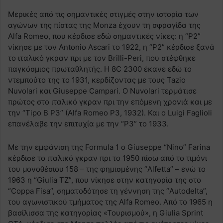
Μερικές από τις σημαντικές στιγμές στην ιστορία των
αγώνων της πίστας της Monza έχουν τη σφραγίδα της
Alfa Romeo, που κέρδισε εδώ σημαντικές νίκες: η “P2”
νίκησε με τον Antonio Ascari το 1922, η “P2” κέρδισε ξανά
το ιταλικό γκραν πρι με τον Brilli-Peri, που στέφθηκε
παγκόσμιος πρωταθλητής. Η 8C 2300 έκανε εδώ το
ντεμπούτο της το 1931, κερδίζοντας με τους Tazio
Nuvolari και Giuseppe Campari. Ο Nuvolari τερμάτισε
πρώτος στο ιταλικό γκραν πρι την επόμενη χρονιά και με
την “Tipo B P3” (Alfa Romeo P3, 1932). Και ο Luigi Faglioli
επανέλαβε την επιτυχία με την “P3” το 1933.
Με την εμφάνιση της Formula 1 o Giuseppe “Nino” Farina
κέρδισε το ιταλικό γκραν πρι το 1950 πίσω από το τιμόνι
του μονοθέσιου 158 – της φημισμένης “Alfetta” – ενώ το
1963 η “Giulia TZ”, που νίκησε στην κατηγορία της στο
“Coppa Fisa”, σηματοδότησε τη γέννηση της “Autodelta”,
του αγωνιστικού τμήματος της Alfa Romeo. Από το 1965 η
βασίλισσα της κατηγορίας «Τουρισμού», η Giulia Sprint