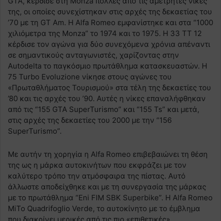
GTA, κέρδισε στη Monza πολλές από τις αμέτρητες νίκες
της, οι οποίες συνεχίστηκαν στις αρχές της δεκαετίας του
’70 με τη GT Am. Η Alfa Romeo εμφανίστηκε και στα “1000
χιλιόμετρα της Monza” το 1974 και το 1975. Η 33 TT 12
κέρδισε τον αγώνα για δύο συνεχόμενα χρόνια απέναντι
σε σημαντικούς ανταγωνιστές, χαρίζοντας στην
Autodelta το παγκόσμιο πρωτάθλημα κατασκευαστών. Η
75 Turbo Evoluzione νίκησε στους αγώνες του
«Πρωταθλήματος Τουρισμού» στα τέλη της δεκαετίες του
’80 και τις αρχές του ’90. Αυτές η νίκες επαναλήφθηκαν
από τις “155 GTA SuperTurismo” και “155 Ts” και μετά,
στις αρχές της δεκαετίες του 2000 με την “156
SuperTurismo”.
Με αυτήν τη χορηγία η Alfa Romeo επιβεβαιώνει τη θέση
της ως η μάρκα αυτοκινήτων που εκφράζει με τον
καλύτερο τρόπο την ατμόσφαιρα της πίστας. Αυτό
άλλωστε αποδείχθηκε και με τη συνεργασία της μάρκας
με το πρωτάθλημα “Eni FIM SBK Superbike”. Η Alfa Romeo
MiTo Quadrifoglio Verde, το αυτοκίνητο με το έμβλημα
που διακρίνει μερικές από τις πιο «επιθετικές»