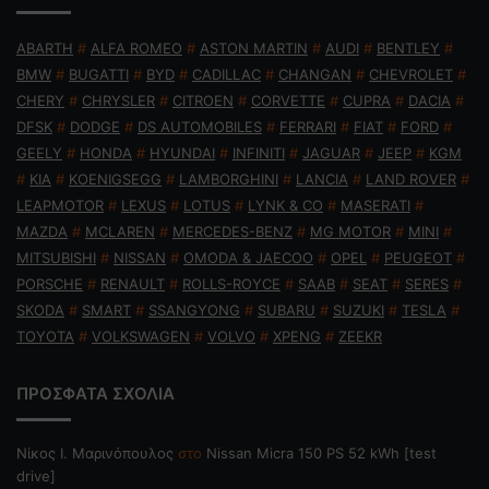
ABARTH
#
ALFA ROMEO
#
ASTON MARTIN
#
AUDI
#
BENTLEY
#
BMW
#
BUGATTI
#
BYD
#
CADILLAC
#
CHANGAN
#
CHEVROLET
#
CHERY
#
CHRYSLER
#
CITROEN
#
CORVETTE
#
CUPRA
#
DACIA
#
DFSK
#
DODGE
#
DS AUTOMOBILES
#
FERRARI
#
FIAT
#
FORD
#
GEELY
#
HONDA
#
HYUNDAI
#
INFINITI
#
JAGUAR
#
JEEP
#
KGM
#
KIA
#
KOENIGSEGG
#
LAMBORGHINI
#
LANCIA
#
LAND ROVER
#
LEAPMOTOR
#
LEXUS
#
LOTUS
#
LYNK & CO
#
MASERATI
#
MAZDA
#
MCLAREN
#
MERCEDES-BENZ
#
MG MOTOR
#
MINI
#
MITSUBISHI
#
NISSAN
#
OMODA & JAECOO
#
OPEL
#
PEUGEOT
#
PORSCHE
#
RENAULT
#
ROLLS-ROYCE
#
SAAB
#
SEAT
#
SERES
#
SKODA
#
SMART
#
SSANGYONG
#
SUBARU
#
SUZUKI
#
TESLA
#
TOYOTA
#
VOLKSWAGEN
#
VOLVO
#
XPENG
#
ZEEKR
ΠΡΟΣΦΑΤΑ ΣΧΟΛΙΑ
Nίκος Ι. Mαρινόπουλος
στο
Nissan Micra 150 PS 52 kWh [test
drive]