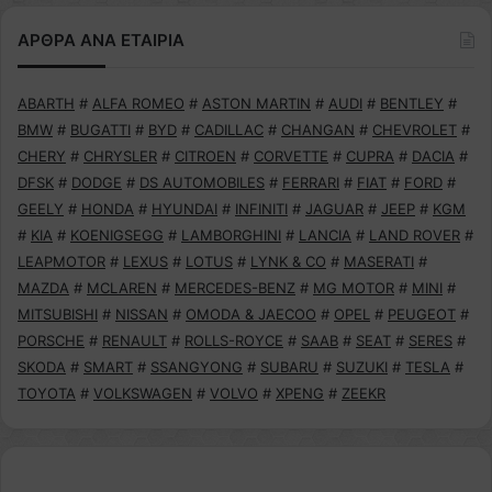
ΑΡΘΡΑ ΑΝΑ ΕΤΑΙΡΙΑ
ABARTH
#
ALFA ROMEO
#
ASTON MARTIN
#
AUDI
#
BENTLEY
#
BMW
#
BUGATTI
#
BYD
#
CADILLAC
#
CHANGAN
#
CHEVROLET
#
CHERY
#
CHRYSLER
#
CITROEN
#
CORVETTE
#
CUPRA
#
DACIA
#
DFSK
#
DODGE
#
DS AUTOMOBILES
#
FERRARI
#
FIAT
#
FORD
#
GEELY
#
HONDA
#
HYUNDAI
#
INFINITI
#
JAGUAR
#
JEEP
#
KGM
#
KIA
#
KOENIGSEGG
#
LAMBORGHINI
#
LANCIA
#
LAND ROVER
#
LEAPMOTOR
#
LEXUS
#
LOTUS
#
LYNK & CO
#
MASERATI
#
MAZDA
#
MCLAREN
#
MERCEDES-BENZ
#
MG MOTOR
#
MINI
#
MITSUBISHI
#
NISSAN
#
OMODA & JAECOO
#
OPEL
#
PEUGEOT
#
PORSCHE
#
RENAULT
#
ROLLS-ROYCE
#
SAAB
#
SEAT
#
SERES
#
SKODA
#
SMART
#
SSANGYONG
#
SUBARU
#
SUZUKI
#
TESLA
#
TOYOTA
#
VOLKSWAGEN
#
VOLVO
#
XPENG
#
ZEEKR