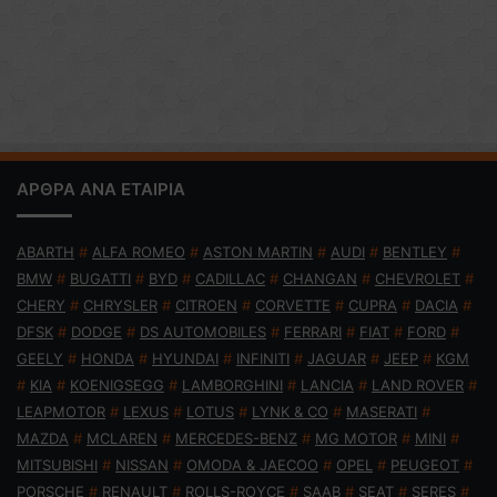
ΑΡΘΡΑ ΑΝΑ ΕΤΑΙΡΙΑ
ABARTH
#
ALFA ROMEO
#
ASTON MARTIN
#
AUDI
#
BENTLEY
#
BMW
#
BUGATTI
#
BYD
#
CADILLAC
#
CHANGAN
#
CHEVROLET
#
CHERY
#
CHRYSLER
#
CITROEN
#
CORVETTE
#
CUPRA
#
DACIA
#
DFSK
#
DODGE
#
DS AUTOMOBILES
#
FERRARI
#
FIAT
#
FORD
#
GEELY
#
HONDA
#
HYUNDAI
#
INFINITI
#
JAGUAR
#
JEEP
#
KGM
#
KIA
#
KOENIGSEGG
#
LAMBORGHINI
#
LANCIA
#
LAND ROVER
#
LEAPMOTOR
#
LEXUS
#
LOTUS
#
LYNK & CO
#
MASERATI
#
MAZDA
#
MCLAREN
#
MERCEDES-BENZ
#
MG MOTOR
#
MINI
#
MITSUBISHI
#
NISSAN
#
OMODA & JAECOO
#
OPEL
#
PEUGEOT
#
PORSCHE
#
RENAULT
#
ROLLS-ROYCE
#
SAAB
#
SEAT
#
SERES
#