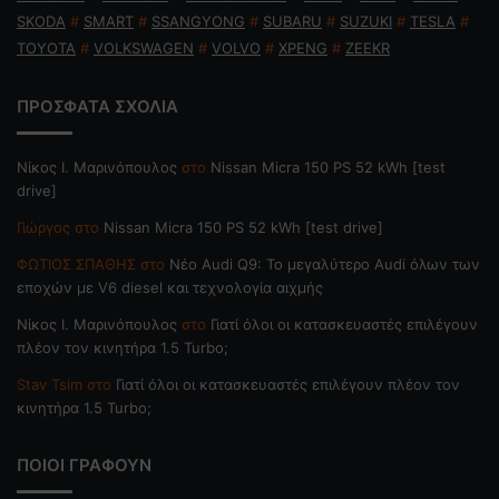
SKODA
#
SMART
#
SSANGYONG
#
SUBARU
#
SUZUKI
#
TESLA
#
TOYOTA
#
VOLKSWAGEN
#
VOLVO
#
XPENG
#
ZEEKR
ΠΡΟΣΦΑΤΑ ΣΧΟΛΙΑ
Nίκος Ι. Mαρινόπουλος
στο
Nissan Micra 150 PS 52 kWh [test
drive]
Γιώργος
στο
Nissan Micra 150 PS 52 kWh [test drive]
ΦΩΤΙΟΣ ΣΠΑΘΗΣ
στο
Νέο Audi Q9: Το μεγαλύτερο Audi όλων των
εποχών με V6 diesel και τεχνολογία αιχμής
Nίκος Ι. Mαρινόπουλος
στο
Γιατί όλοι οι κατασκευαστές επιλέγουν
πλέον τον κινητήρα 1.5 Turbo;
Stav Tsim
στο
Γιατί όλοι οι κατασκευαστές επιλέγουν πλέον τον
κινητήρα 1.5 Turbo;
ΠΟΙΟΙ ΓΡΑΦΟΥΝ