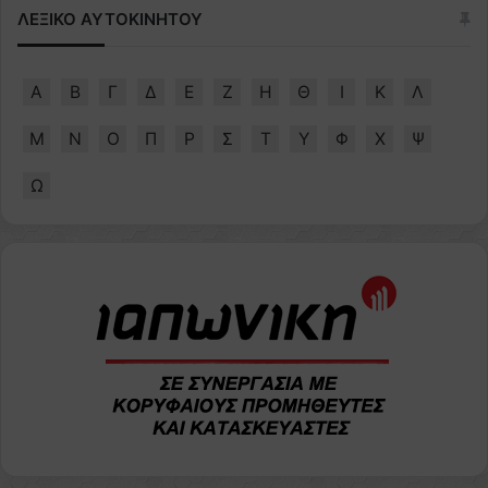
ΛΕΞΙΚΟ ΑΥΤΟΚΙΝΗΤΟΥ
Α
Β
Γ
Δ
Ε
Ζ
Η
Θ
Ι
Κ
Λ
Μ
Ν
Ο
Π
Ρ
Σ
Τ
Υ
Φ
Χ
Ψ
Ω