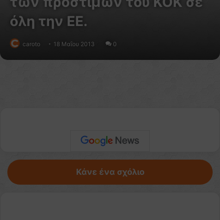
των προστίμων του ΚΟΚ σε
όλη την ΕΕ.
caroto
18 Μαΐου 2013
0
Κάνε ένα σχόλιο