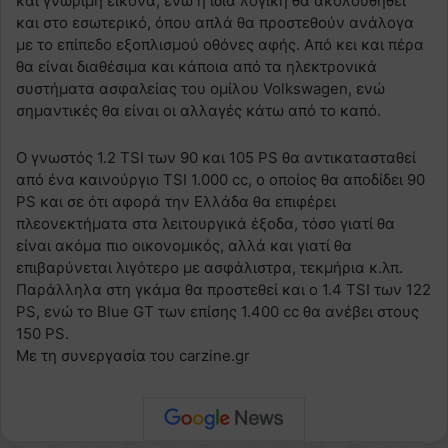
και γνώριμη εικόνα, ενώ η ίδια λογική θα ακολουθηθεί
και στο εσωτερικό, όπου απλά θα προστεθούν ανάλογα
με το επίπεδο εξοπλισμού οθόνες αφής. Από κει και πέρα
θα είναι διαθέσιμα και κάποια από τα ηλεκτρονικά
συστήματα ασφαλείας του ομίλου Volkswagen, ενώ
σημαντικές θα είναι οι αλλαγές κάτω από το καπό.
O γνωστός 1.2 TSI των 90 και 105 PS θα αντικατασταθεί
από ένα καινούργιο TSI 1.000 cc, ο οποίος θα αποδίδει 90
PS και σε ότι αφορά την Ελλάδα θα επιφέρει
πλεονεκτήματα στα λειτουργικά έξοδα, τόσο γιατί θα
είναι ακόμα πιο οικονομικός, αλλά και γιατί θα
επιβαρύνεται λιγότερο με ασφάλιστρα, τεκμήρια κ.λπ.
Παράλληλα στη γκάμα θα προστεθεί και ο 1.4 TSI των 122
PS, ενώ το Blue GT των επίσης 1.400 cc θα ανέβει στους
150 PS.
Με τη συνεργασία του carzine.gr