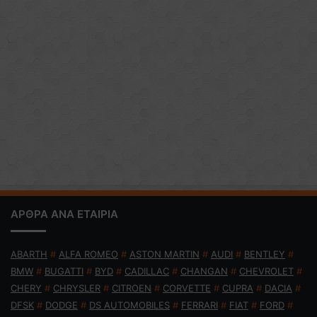
ΑΡΘΡΑ ΑΝΑ ΕΤΑΙΡΙΑ
ABARTH
#
ALFA ROMEO
#
ASTON MARTIN
#
AUDI
#
BENTLEY
#
BMW
#
BUGATTI
#
BYD
#
CADILLAC
#
CHANGAN
#
CHEVROLET
#
CHERY
#
CHRYSLER
#
CITROEN
#
CORVETTE
#
CUPRA
#
DACIA
#
DFSK
#
DODGE
#
DS AUTOMOBILES
#
FERRARI
#
FIAT
#
FORD
#