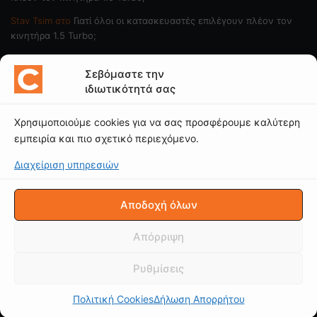
Stav Tsim
στο
Γιατί όλοι οι κατασκευαστές επιλέγουν πλέον τον
κινητήρα 1.5 Turbo;
ΠΟΙΟΙ ΓΡΑΦΟΥΝ
Σεβόμαστε την
ιδιωτικότητά σας
Νίκος Ι. Μαρινόπουλος
Χρησιμοποιούμε cookies για να σας προσφέρουμε καλύτερη
Κώστας Κάκκαβας
εμπειρία και πιο σχετικό περιεχόμενο.
Νίκος Βαϊλακάκης
Διαχείριση υπηρεσιών
Μιχάλης Κατωπόδης
Κώστας Χαλκιαδάκης
Αποδοχή όλων
Δείτε το κανάλι μας
Απόρριψη
Ρυθμίσεις
Πολιτική Cookies
Δήλωση Απορρήτου
© CAROTO |
ΟΡΟΙ ΧΡΗΣΗΣ
|
ΠΟΛΙΤΙΚΗ ΑΠΟΡΡΗΤΟΥ
|
Δήλωση