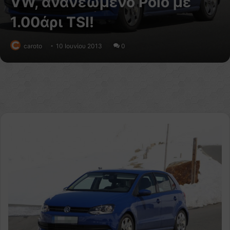
VW, ανανεωμένο Polo με
1.00άρι TSI!
caroto
10 Ιουνίου 2013
0