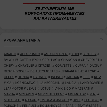
ΑΡΘΡΑ ΑΝΑ ΕΤΑΙΡΙΑ
ABARTH
#
ALFA ROMEO
#
ASTON MARTIN
#
AUDI
#
BENTLEY
#
BMW
#
BUGATTI
#
BYD
#
CADILLAC
#
CHANGAN
#
CHEVROLET
#
CHERY
#
CHRYSLER
#
CITROEN
#
CORVETTE
#
CUPRA
#
DACIA
#
DFSK
#
DODGE
#
DS AUTOMOBILES
#
FERRARI
#
FIAT
#
FORD
#
GEELY
#
HONDA
#
HYUNDAI
#
INFINITI
#
JAGUAR
#
JEEP
#
KGM
#
KIA
#
KOENIGSEGG
#
LAMBORGHINI
#
LANCIA
#
LAND ROVER
#
LEAPMOTOR
#
LEXUS
#
LOTUS
#
LYNK & CO
#
MASERATI
#
MAZDA
#
MCLAREN
#
MERCEDES-BENZ
#
MG MOTOR
#
MINI
#
MITSUBISHI
#
NISSAN
#
OMODA & JAECOO
#
OPEL
#
PEUGEOT
#
PORSCHE
#
RENAULT
#
ROLLS-ROYCE
#
SAAB
#
SEAT
#
SERES
#