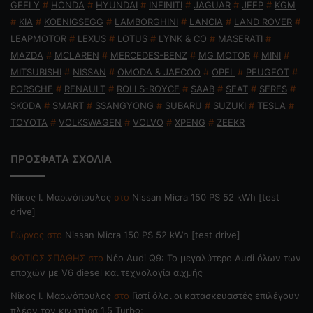
GEELY
#
HONDA
#
HYUNDAI
#
INFINITI
#
JAGUAR
#
JEEP
#
KGM
#
KIA
#
KOENIGSEGG
#
LAMBORGHINI
#
LANCIA
#
LAND ROVER
#
LEAPMOTOR
#
LEXUS
#
LOTUS
#
LYNK & CO
#
MASERATI
#
MAZDA
#
MCLAREN
#
MERCEDES-BENZ
#
MG MOTOR
#
MINI
#
MITSUBISHI
#
NISSAN
#
OMODA & JAECOO
#
OPEL
#
PEUGEOT
#
PORSCHE
#
RENAULT
#
ROLLS-ROYCE
#
SAAB
#
SEAT
#
SERES
#
SKODA
#
SMART
#
SSANGYONG
#
SUBARU
#
SUZUKI
#
TESLA
#
TOYOTA
#
VOLKSWAGEN
#
VOLVO
#
XPENG
#
ZEEKR
ΠΡΟΣΦΑΤΑ ΣΧΟΛΙΑ
Nίκος Ι. Mαρινόπουλος
στο
Nissan Micra 150 PS 52 kWh [test
drive]
Γιώργος
στο
Nissan Micra 150 PS 52 kWh [test drive]
ΦΩΤΙΟΣ ΣΠΑΘΗΣ
στο
Νέο Audi Q9: Το μεγαλύτερο Audi όλων των
εποχών με V6 diesel και τεχνολογία αιχμής
Nίκος Ι. Mαρινόπουλος
στο
Γιατί όλοι οι κατασκευαστές επιλέγουν
πλέον τον κινητήρα 1.5 Turbo;