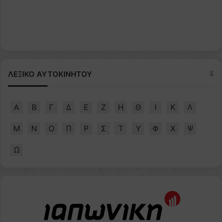
ΛΕΞΙΚΟ ΑΥΤΟΚΙΝΗΤΟΥ
Α
Β
Γ
Δ
Ε
Ζ
Η
Θ
Ι
Κ
Λ
Μ
Ν
Ο
Π
Ρ
Σ
Τ
Υ
Φ
Χ
Ψ
Ω