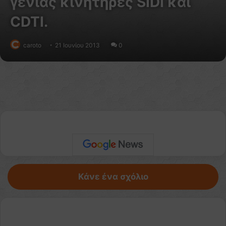
γενιάς κινητήρες SIDI και
CDTI.
caroto
21 Ιουνίου 2013
0
Κάνε ένα σχόλιο