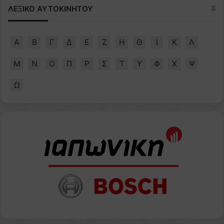
ΛΕΞΙΚΟ ΑΥΤΟΚΙΝΗΤΟΥ
Α
Β
Γ
Δ
Ε
Ζ
Η
Θ
Ι
Κ
Λ
Μ
Ν
Ο
Π
Ρ
Σ
Τ
Υ
Φ
Χ
Ψ
Ω