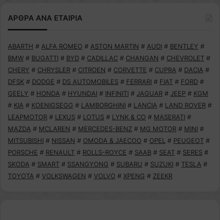
ΑΡΘΡΑ ΑΝΑ ΕΤΑΙΡΙΑ
ABARTH
#
ALFA ROMEO
#
ASTON MARTIN
#
AUDI
#
BENTLEY
#
BMW
#
BUGATTI
#
BYD
#
CADILLAC
#
CHANGAN
#
CHEVROLET
#
CHERY
#
CHRYSLER
#
CITROEN
#
CORVETTE
#
CUPRA
#
DACIA
#
DFSK
#
DODGE
#
DS AUTOMOBILES
#
FERRARI
#
FIAT
#
FORD
#
GEELY
#
HONDA
#
HYUNDAI
#
INFINITI
#
JAGUAR
#
JEEP
#
KGM
#
KIA
#
KOENIGSEGG
#
LAMBORGHINI
#
LANCIA
#
LAND ROVER
#
LEAPMOTOR
#
LEXUS
#
LOTUS
#
LYNK & CO
#
MASERATI
#
MAZDA
#
MCLAREN
#
MERCEDES-BENZ
#
MG MOTOR
#
MINI
#
MITSUBISHI
#
NISSAN
#
OMODA & JAECOO
#
OPEL
#
PEUGEOT
#
PORSCHE
#
RENAULT
#
ROLLS-ROYCE
#
SAAB
#
SEAT
#
SERES
#
SKODA
#
SMART
#
SSANGYONG
#
SUBARU
#
SUZUKI
#
TESLA
#
TOYOTA
#
VOLKSWAGEN
#
VOLVO
#
XPENG
#
ZEEKR