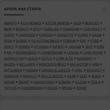
ΑΡΘΡΑ ΑΝΑ ΕΤΑΙΡΙΑ
ABARTH
#
ALFA ROMEO
#
ASTON MARTIN
#
AUDI
#
BENTLEY
#
BMW
#
BUGATTI
#
BYD
#
CADILLAC
#
CHANGAN
#
CHEVROLET
#
CHERY
#
CHRYSLER
#
CITROEN
#
CORVETTE
#
CUPRA
#
DACIA
#
DFSK
#
DODGE
#
DS AUTOMOBILES
#
FERRARI
#
FIAT
#
FORD
#
GEELY
#
HONDA
#
HYUNDAI
#
INFINITI
#
JAGUAR
#
JEEP
#
KGM
#
KIA
#
KOENIGSEGG
#
LAMBORGHINI
#
LANCIA
#
LAND ROVER
#
LEAPMOTOR
#
LEXUS
#
LOTUS
#
LYNK & CO
#
MASERATI
#
MAZDA
#
MCLAREN
#
MERCEDES-BENZ
#
MG MOTOR
#
MINI
#
MITSUBISHI
#
NISSAN
#
OMODA & JAECOO
#
OPEL
#
PEUGEOT
#
PORSCHE
#
RENAULT
#
ROLLS-ROYCE
#
SAAB
#
SEAT
#
SERES
#
SKODA
#
SMART
#
SSANGYONG
#
SUBARU
#
SUZUKI
#
TESLA
#
TOYOTA
#
VOLKSWAGEN
#
VOLVO
#
XPENG
#
ZEEKR