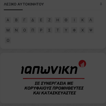
ΛΕΞΙΚΟ ΑΥΤΟΚΙΝΗΤΟΥ
Α
Β
Γ
Δ
Ε
Ζ
Η
Θ
Ι
Κ
Λ
Μ
Ν
Ο
Π
Ρ
Σ
Τ
Υ
Φ
Χ
Ψ
Ω