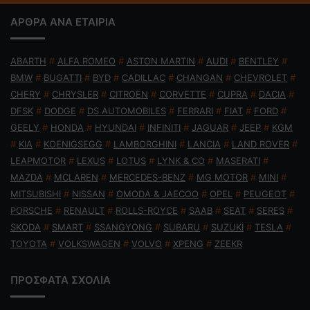
ΑΡΘΡΑ ΑΝΑ ΕΤΑΙΡΙΑ
ABARTH
#
ALFA ROMEO
#
ASTON MARTIN
#
AUDI
#
BENTLEY
#
BMW
#
BUGATTI
#
BYD
#
CADILLAC
#
CHANGAN
#
CHEVROLET
#
CHERY
#
CHRYSLER
#
CITROEN
#
CORVETTE
#
CUPRA
#
DACIA
#
DFSK
#
DODGE
#
DS AUTOMOBILES
#
FERRARI
#
FIAT
#
FORD
#
GEELY
#
HONDA
#
HYUNDAI
#
INFINITI
#
JAGUAR
#
JEEP
#
KGM
#
KIA
#
KOENIGSEGG
#
LAMBORGHINI
#
LANCIA
#
LAND ROVER
#
LEAPMOTOR
#
LEXUS
#
LOTUS
#
LYNK & CO
#
MASERATI
#
MAZDA
#
MCLAREN
#
MERCEDES-BENZ
#
MG MOTOR
#
MINI
#
MITSUBISHI
#
NISSAN
#
OMODA & JAECOO
#
OPEL
#
PEUGEOT
#
PORSCHE
#
RENAULT
#
ROLLS-ROYCE
#
SAAB
#
SEAT
#
SERES
#
SKODA
#
SMART
#
SSANGYONG
#
SUBARU
#
SUZUKI
#
TESLA
#
TOYOTA
#
VOLKSWAGEN
#
VOLVO
#
XPENG
#
ZEEKR
ΠΡΟΣΦΑΤΑ ΣΧΟΛΙΑ