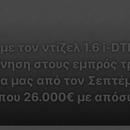
ε τον ντίζελ 1.6 i-DT
ίνηση στους εμπρός τ
α μας από τον Σεπτέμ
που 26.000€ με απόσ