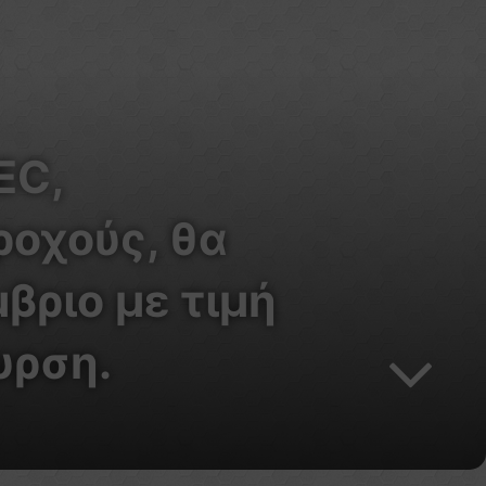
EC,
ροχούς, θα
βριο με τιμή
υρση.