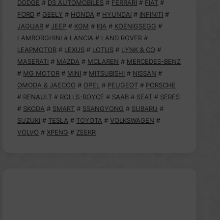
DODGE
#
DS AUTOMOBILES
#
FERRARI
#
FIAT
#
FORD
#
GEELY
#
HONDA
#
HYUNDAI
#
INFINITI
#
JAGUAR
#
JEEP
#
KGM
#
KIA
#
KOENIGSEGG
#
LAMBORGHINI
#
LANCIA
#
LAND ROVER
#
LEAPMOTOR
#
LEXUS
#
LOTUS
#
LYNK & CO
#
MASERATI
#
MAZDA
#
MCLAREN
#
MERCEDES-BENZ
#
MG MOTOR
#
MINI
#
MITSUBISHI
#
NISSAN
#
OMODA & JAECOO
#
OPEL
#
PEUGEOT
#
PORSCHE
#
RENAULT
#
ROLLS-ROYCE
#
SAAB
#
SEAT
#
SERES
#
SKODA
#
SMART
#
SSANGYONG
#
SUBARU
#
SUZUKI
#
TESLA
#
TOYOTA
#
VOLKSWAGEN
#
VOLVO
#
XPENG
#
ZEEKR