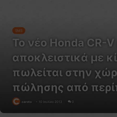
SMS
To νέο Honda CR-V μ
αποκλειστικά με κ
πωλείται στην χώρ
πώλησης από περί
caroto
10 Ιουλίου 2013
0