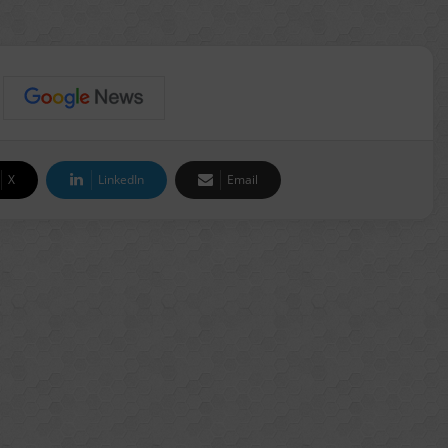
X
LinkedIn
Email