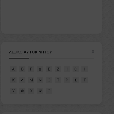
ΛΕΞΙΚΟ ΑΥΤΟΚΙΝΗΤΟΥ
Α
Β
Γ
Δ
Ε
Ζ
Η
Θ
Ι
Κ
Λ
Μ
Ν
Ο
Π
Ρ
Σ
Τ
Υ
Φ
Χ
Ψ
Ω