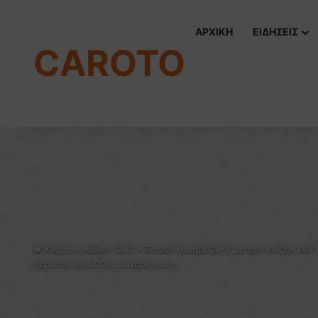
ΑΡΧΙΚΗ
ΕΙΔΗΣΕΙΣ
CAROTO
Κύρια σελίδα
>
SMS
>
To νέο Honda CR-V με τον ντίζελ 1.6
περίπου 26.000€ με απόσυρση.