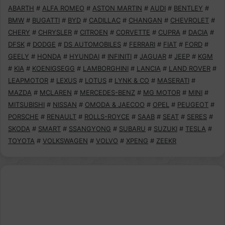
ABARTH
#
ALFA ROMEO
#
ASTON MARTIN
#
AUDI
#
BENTLEY
#
BMW
#
BUGATTI
#
BYD
#
CADILLAC
#
CHANGAN
#
CHEVROLET
#
CHERY
#
CHRYSLER
#
CITROEN
#
CORVETTE
#
CUPRA
#
DACIA
#
DFSK
#
DODGE
#
DS AUTOMOBILES
#
FERRARI
#
FIAT
#
FORD
#
GEELY
#
HONDA
#
HYUNDAI
#
INFINITI
#
JAGUAR
#
JEEP
#
KGM
#
KIA
#
KOENIGSEGG
#
LAMBORGHINI
#
LANCIA
#
LAND ROVER
#
LEAPMOTOR
#
LEXUS
#
LOTUS
#
LYNK & CO
#
MASERATI
#
MAZDA
#
MCLAREN
#
MERCEDES-BENZ
#
MG MOTOR
#
MINI
#
MITSUBISHI
#
NISSAN
#
OMODA & JAECOO
#
OPEL
#
PEUGEOT
#
PORSCHE
#
RENAULT
#
ROLLS-ROYCE
#
SAAB
#
SEAT
#
SERES
#
SKODA
#
SMART
#
SSANGYONG
#
SUBARU
#
SUZUKI
#
TESLA
#
TOYOTA
#
VOLKSWAGEN
#
VOLVO
#
XPENG
#
ZEEKR