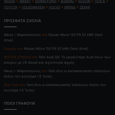
SKODA
#
SMART
#
SSANGYONG
#
SUBARU
#
SUZUKI
#
TESLA
#
TOYOTA
#
VOLKSWAGEN
#
VOLVO
#
XPENG
#
ZEEKR
ΠΡΟΣΦΑΤΑ ΣΧΟΛΙΑ
Nίκος Ι. Mαρινόπουλος
στο
Nissan Micra 150 PS 52 kWh [test
drive]
Γιώργος
στο
Nissan Micra 150 PS 52 kWh [test drive]
ΦΩΤΙΟΣ ΣΠΑΘΗΣ
στο
Νέο Audi Q9: Το μεγαλύτερο Audi όλων των
εποχών με V6 diesel και τεχνολογία αιχμής
Nίκος Ι. Mαρινόπουλος
στο
Γιατί όλοι οι κατασκευαστές επιλέγουν
πλέον τον κινητήρα 1.5 Turbo;
Stav Tsim
στο
Γιατί όλοι οι κατασκευαστές επιλέγουν πλέον τον
κινητήρα 1.5 Turbo;
ΠΟΙΟΙ ΓΡΑΦΟΥΝ