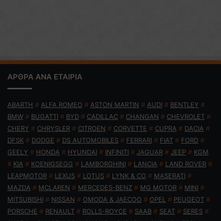
ΑΡΘΡΑ ΑΝΑ ΕΤΑΙΡΙΑ
ABARTH
#
ALFA ROMEO
#
ASTON MARTIN
#
AUDI
#
BENTLEY
#
BMW
#
BUGATTI
#
BYD
#
CADILLAC
#
CHANGAN
#
CHEVROLET
#
CHERY
#
CHRYSLER
#
CITROEN
#
CORVETTE
#
CUPRA
#
DACIA
#
DFSK
#
DODGE
#
DS AUTOMOBILES
#
FERRARI
#
FIAT
#
FORD
#
GEELY
#
HONDA
#
HYUNDAI
#
INFINITI
#
JAGUAR
#
JEEP
#
KGM
#
KIA
#
KOENIGSEGG
#
LAMBORGHINI
#
LANCIA
#
LAND ROVER
#
LEAPMOTOR
#
LEXUS
#
LOTUS
#
LYNK & CO
#
MASERATI
#
MAZDA
#
MCLAREN
#
MERCEDES-BENZ
#
MG MOTOR
#
MINI
#
MITSUBISHI
#
NISSAN
#
OMODA & JAECOO
#
OPEL
#
PEUGEOT
#
PORSCHE
#
RENAULT
#
ROLLS-ROYCE
#
SAAB
#
SEAT
#
SERES
#