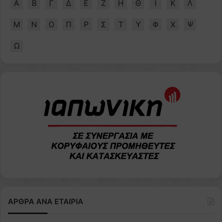
Α
Β
Γ
Δ
Ε
Ζ
Η
Θ
Ι
Κ
Λ
Μ
Ν
Ο
Π
Ρ
Σ
Τ
Υ
Φ
Χ
Ψ
Ω
ΑΡΘΡΑ ΑΝΑ ΕΤΑΙΡΙΑ