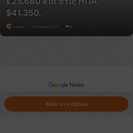
£25.680 και στις ΗΠΑ
$41.350.
caroto
22 Ιουλίου 2013
0
Κάνε ένα σχόλιο