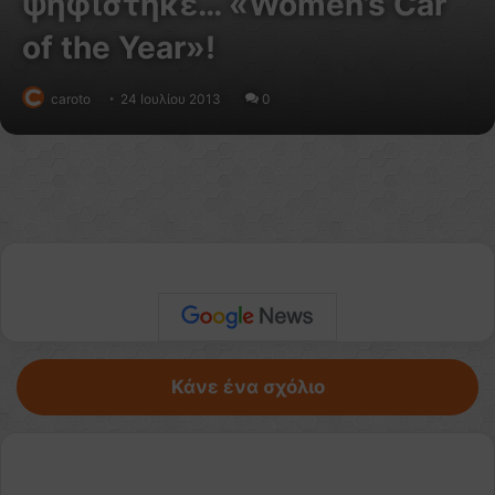
ψηφίστηκε… «Women’s Car
of the Year»!
caroto
24 Ιουλίου 2013
0
Κάνε ένα σχόλιο