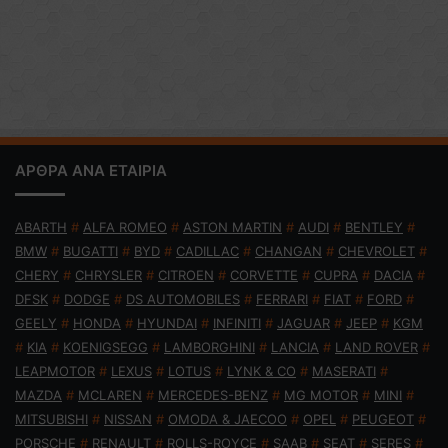
ΑΡΘΡΑ ΑΝΑ ΕΤΑΙΡΙΑ
ABARTH
#
ALFA ROMEO
#
ASTON MARTIN
#
AUDI
#
BENTLEY
#
BMW
#
BUGATTI
#
BYD
#
CADILLAC
#
CHANGAN
#
CHEVROLET
#
CHERY
#
CHRYSLER
#
CITROEN
#
CORVETTE
#
CUPRA
#
DACIA
#
DFSK
#
DODGE
#
DS AUTOMOBILES
#
FERRARI
#
FIAT
#
FORD
#
GEELY
#
HONDA
#
HYUNDAI
#
INFINITI
#
JAGUAR
#
JEEP
#
KGM
#
KIA
#
KOENIGSEGG
#
LAMBORGHINI
#
LANCIA
#
LAND ROVER
#
LEAPMOTOR
#
LEXUS
#
LOTUS
#
LYNK & CO
#
MASERATI
#
MAZDA
#
MCLAREN
#
MERCEDES-BENZ
#
MG MOTOR
#
MINI
#
MITSUBISHI
#
NISSAN
#
OMODA & JAECOO
#
OPEL
#
PEUGEOT
#
PORSCHE
#
RENAULT
#
ROLLS-ROYCE
#
SAAB
#
SEAT
#
SERES
#