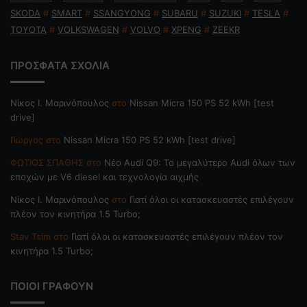
SKODA
#
SMART
#
SSANGYONG
#
SUBARU
#
SUZUKI
#
TESLA
#
TOYOTA
#
VOLKSWAGEN
#
VOLVO
#
XPENG
#
ZEEKR
ΠΡΟΣΦΑΤΑ ΣΧΟΛΙΑ
Nίκος Ι. Mαρινόπουλος
στο
Nissan Micra 150 PS 52 kWh [test
drive]
Γιώργος
στο
Nissan Micra 150 PS 52 kWh [test drive]
ΦΩΤΙΟΣ ΣΠΑΘΗΣ
στο
Νέο Audi Q9: Το μεγαλύτερο Audi όλων των
εποχών με V6 diesel και τεχνολογία αιχμής
Nίκος Ι. Mαρινόπουλος
στο
Γιατί όλοι οι κατασκευαστές επιλέγουν
πλέον τον κινητήρα 1.5 Turbo;
Stav Tsim
στο
Γιατί όλοι οι κατασκευαστές επιλέγουν πλέον τον
κινητήρα 1.5 Turbo;
ΠΟΙΟΙ ΓΡΑΦΟΥΝ