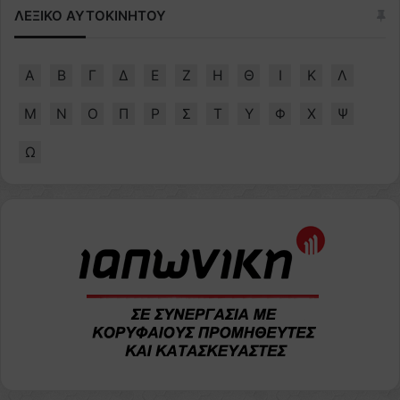
ΛΕΞΙΚΟ ΑΥΤΟΚΙΝΗΤΟΥ
Α
Β
Γ
Δ
Ε
Ζ
Η
Θ
Ι
Κ
Λ
Μ
Ν
Ο
Π
Ρ
Σ
Τ
Υ
Φ
Χ
Ψ
Ω