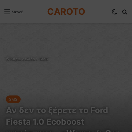
CAROTO
Switch
Α
Μενού
Κύρια σελίδα
>
SMS
SMS
Αν δεν το ξέρετε το Ford
Fiesta 1.0 Ecoboost