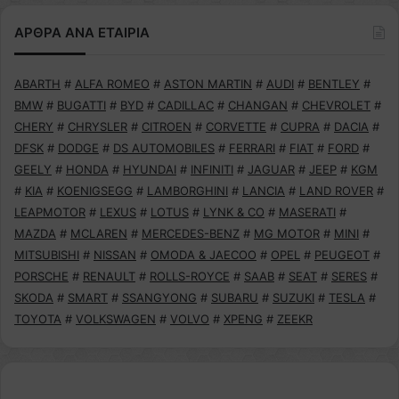
ΑΡΘΡΑ ΑΝΑ ΕΤΑΙΡΙΑ
ABARTH
#
ALFA ROMEO
#
ASTON MARTIN
#
AUDI
#
BENTLEY
#
BMW
#
BUGATTI
#
BYD
#
CADILLAC
#
CHANGAN
#
CHEVROLET
#
CHERY
#
CHRYSLER
#
CITROEN
#
CORVETTE
#
CUPRA
#
DACIA
#
DFSK
#
DODGE
#
DS AUTOMOBILES
#
FERRARI
#
FIAT
#
FORD
#
GEELY
#
HONDA
#
HYUNDAI
#
INFINITI
#
JAGUAR
#
JEEP
#
KGM
#
KIA
#
KOENIGSEGG
#
LAMBORGHINI
#
LANCIA
#
LAND ROVER
#
LEAPMOTOR
#
LEXUS
#
LOTUS
#
LYNK & CO
#
MASERATI
#
MAZDA
#
MCLAREN
#
MERCEDES-BENZ
#
MG MOTOR
#
MINI
#
MITSUBISHI
#
NISSAN
#
OMODA & JAECOO
#
OPEL
#
PEUGEOT
#
PORSCHE
#
RENAULT
#
ROLLS-ROYCE
#
SAAB
#
SEAT
#
SERES
#
SKODA
#
SMART
#
SSANGYONG
#
SUBARU
#
SUZUKI
#
TESLA
#
TOYOTA
#
VOLKSWAGEN
#
VOLVO
#
XPENG
#
ZEEKR