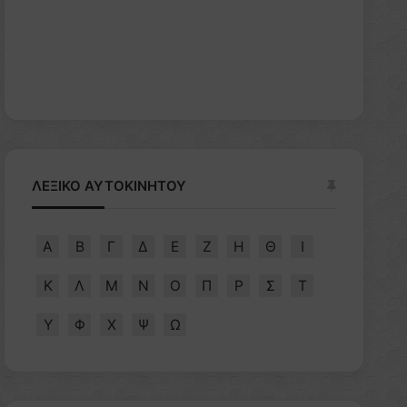
ΛΕΞΙΚΟ ΑΥΤΟΚΙΝΗΤΟΥ
Α
Β
Γ
Δ
Ε
Ζ
Η
Θ
Ι
Κ
Λ
Μ
Ν
Ο
Π
Ρ
Σ
Τ
Υ
Φ
Χ
Ψ
Ω