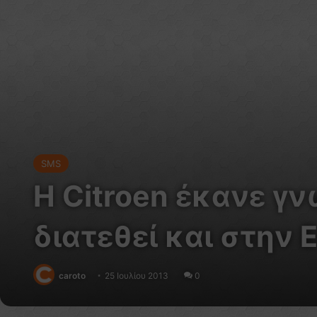
SMS
Η Citroen έκανε γ
διατεθεί και στην 
caroto
25 Ιουλίου 2013
0