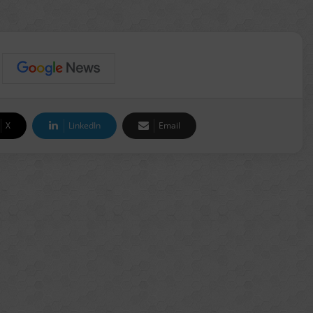
X
LinkedIn
Email