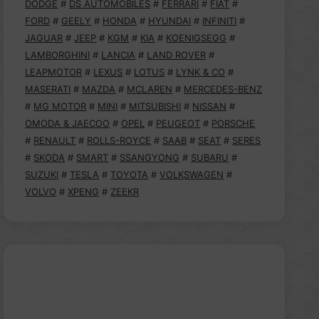
DODGE
#
DS AUTOMOBILES
#
FERRARI
#
FIAT
#
FORD
#
GEELY
#
HONDA
#
HYUNDAI
#
INFINITI
#
JAGUAR
#
JEEP
#
KGM
#
KIA
#
KOENIGSEGG
#
LAMBORGHINI
#
LANCIA
#
LAND ROVER
#
LEAPMOTOR
#
LEXUS
#
LOTUS
#
LYNK & CO
#
MASERATI
#
MAZDA
#
MCLAREN
#
MERCEDES-BENZ
#
MG MOTOR
#
MINI
#
MITSUBISHI
#
NISSAN
#
OMODA & JAECOO
#
OPEL
#
PEUGEOT
#
PORSCHE
#
RENAULT
#
ROLLS-ROYCE
#
SAAB
#
SEAT
#
SERES
#
SKODA
#
SMART
#
SSANGYONG
#
SUBARU
#
SUZUKI
#
TESLA
#
TOYOTA
#
VOLKSWAGEN
#
VOLVO
#
XPENG
#
ZEEKR