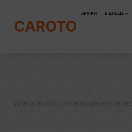
ΑΡΧΙΚΗ
ΕΙΔΗΣΕΙΣ
CAROTO
Κύρια σελίδα
>
SMS
>
Η Citroen έκανε γνωστό πως από τα μ