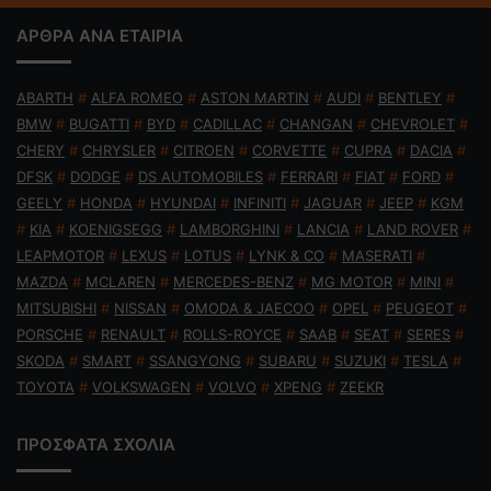
ΑΡΘΡΑ ΑΝΑ ΕΤΑΙΡΙΑ
ABARTH
#
ALFA ROMEO
#
ASTON MARTIN
#
AUDI
#
BENTLEY
#
BMW
#
BUGATTI
#
BYD
#
CADILLAC
#
CHANGAN
#
CHEVROLET
#
CHERY
#
CHRYSLER
#
CITROEN
#
CORVETTE
#
CUPRA
#
DACIA
#
DFSK
#
DODGE
#
DS AUTOMOBILES
#
FERRARI
#
FIAT
#
FORD
#
GEELY
#
HONDA
#
HYUNDAI
#
INFINITI
#
JAGUAR
#
JEEP
#
KGM
#
KIA
#
KOENIGSEGG
#
LAMBORGHINI
#
LANCIA
#
LAND ROVER
#
LEAPMOTOR
#
LEXUS
#
LOTUS
#
LYNK & CO
#
MASERATI
#
MAZDA
#
MCLAREN
#
MERCEDES-BENZ
#
MG MOTOR
#
MINI
#
MITSUBISHI
#
NISSAN
#
OMODA & JAECOO
#
OPEL
#
PEUGEOT
#
PORSCHE
#
RENAULT
#
ROLLS-ROYCE
#
SAAB
#
SEAT
#
SERES
#
SKODA
#
SMART
#
SSANGYONG
#
SUBARU
#
SUZUKI
#
TESLA
#
TOYOTA
#
VOLKSWAGEN
#
VOLVO
#
XPENG
#
ZEEKR
ΠΡΟΣΦΑΤΑ ΣΧΟΛΙΑ