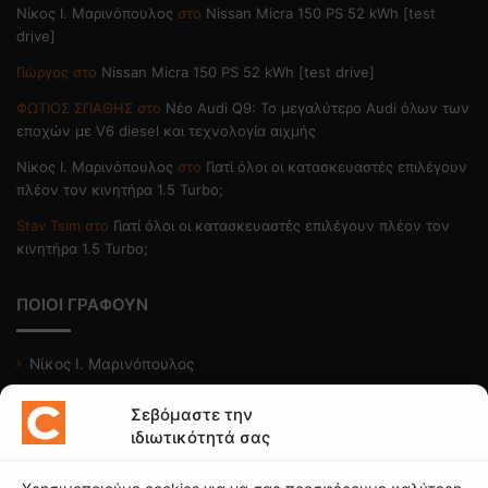
Nίκος Ι. Mαρινόπουλος
στο
Nissan Micra 150 PS 52 kWh [test
drive]
Γιώργος
στο
Nissan Micra 150 PS 52 kWh [test drive]
ΦΩΤΙΟΣ ΣΠΑΘΗΣ
στο
Νέο Audi Q9: Το μεγαλύτερο Audi όλων των
εποχών με V6 diesel και τεχνολογία αιχμής
Nίκος Ι. Mαρινόπουλος
στο
Γιατί όλοι οι κατασκευαστές επιλέγουν
πλέον τον κινητήρα 1.5 Turbo;
Stav Tsim
στο
Γιατί όλοι οι κατασκευαστές επιλέγουν πλέον τον
κινητήρα 1.5 Turbo;
ΠΟΙΟΙ ΓΡΑΦΟΥΝ
Νίκος Ι. Μαρινόπουλος
Κώστας Κάκκαβας
Σεβόμαστε την
Νίκος Βαϊλακάκης
ιδιωτικότητά σας
Μιχάλης Κατωπόδης