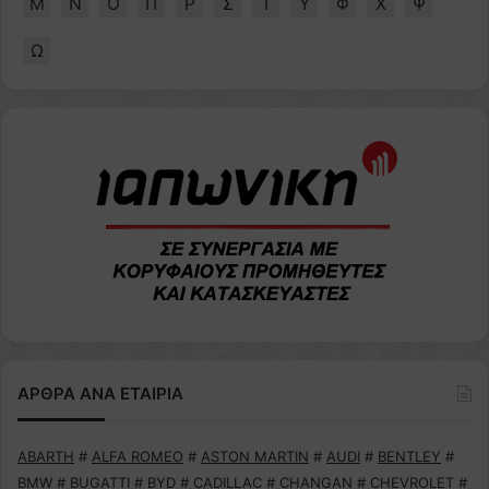
Μ
Ν
Ο
Π
Ρ
Σ
Τ
Υ
Φ
Χ
Ψ
Ω
ΑΡΘΡΑ ΑΝΑ ΕΤΑΙΡΙΑ
ABARTH
#
ALFA ROMEO
#
ASTON MARTIN
#
AUDI
#
BENTLEY
#
BMW
#
BUGATTI
#
BYD
#
CADILLAC
#
CHANGAN
#
CHEVROLET
#