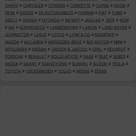
CHERY
#
CHRYSLER
#
CITROEN
#
CORVETTE
#
CUPRA
#
DACIA
#
DFSK
#
DODGE
#
DS AUTOMOBILES
#
FERRARI
#
FIAT
#
FORD
#
GEELY
#
HONDA
#
HYUNDAI
#
INFINITI
#
JAGUAR
#
JEEP
#
KGM
#
KIA
#
KOENIGSEGG
#
LAMBORGHINI
#
LANCIA
#
LAND ROVER
#
LEAPMOTOR
#
LEXUS
#
LOTUS
#
LYNK & CO
#
MASERATI
#
MAZDA
#
MCLAREN
#
MERCEDES-BENZ
#
MG MOTOR
#
MINI
#
MITSUBISHI
#
NISSAN
#
OMODA & JAECOO
#
OPEL
#
PEUGEOT
#
PORSCHE
#
RENAULT
#
ROLLS-ROYCE
#
SAAB
#
SEAT
#
SERES
#
SKODA
#
SMART
#
SSANGYONG
#
SUBARU
#
SUZUKI
#
TESLA
#
TOYOTA
#
VOLKSWAGEN
#
VOLVO
#
XPENG
#
ZEEKR