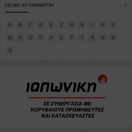
ΛΕΞΙΚΟ ΑΥΤΟΚΙΝΗΤΟΥ
Α
Β
Γ
Δ
Ε
Ζ
Η
Θ
Ι
Κ
Λ
Μ
Ν
Ο
Π
Ρ
Σ
Τ
Υ
Φ
Χ
Ψ
Ω