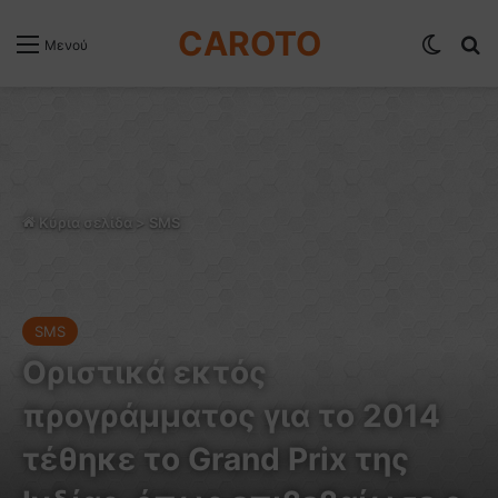
CAROTO
Switch
Α
Μενού
Κύρια σελίδα
>
SMS
SMS
Οριστικά εκτός
προγράμματος για το 2014
τέθηκε το Grand Prix της