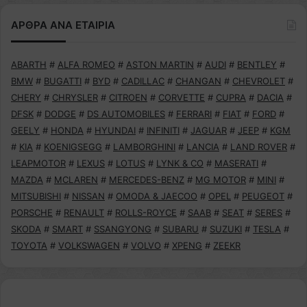
ΑΡΘΡΑ ΑΝΑ ΕΤΑΙΡΙΑ
ABARTH
#
ALFA ROMEO
#
ASTON MARTIN
#
AUDI
#
BENTLEY
#
BMW
#
BUGATTI
#
BYD
#
CADILLAC
#
CHANGAN
#
CHEVROLET
#
CHERY
#
CHRYSLER
#
CITROEN
#
CORVETTE
#
CUPRA
#
DACIA
#
DFSK
#
DODGE
#
DS AUTOMOBILES
#
FERRARI
#
FIAT
#
FORD
#
GEELY
#
HONDA
#
HYUNDAI
#
INFINITI
#
JAGUAR
#
JEEP
#
KGM
#
KIA
#
KOENIGSEGG
#
LAMBORGHINI
#
LANCIA
#
LAND ROVER
#
LEAPMOTOR
#
LEXUS
#
LOTUS
#
LYNK & CO
#
MASERATI
#
MAZDA
#
MCLAREN
#
MERCEDES-BENZ
#
MG MOTOR
#
MINI
#
MITSUBISHI
#
NISSAN
#
OMODA & JAECOO
#
OPEL
#
PEUGEOT
#
PORSCHE
#
RENAULT
#
ROLLS-ROYCE
#
SAAB
#
SEAT
#
SERES
#
SKODA
#
SMART
#
SSANGYONG
#
SUBARU
#
SUZUKI
#
TESLA
#
TOYOTA
#
VOLKSWAGEN
#
VOLVO
#
XPENG
#
ZEEKR