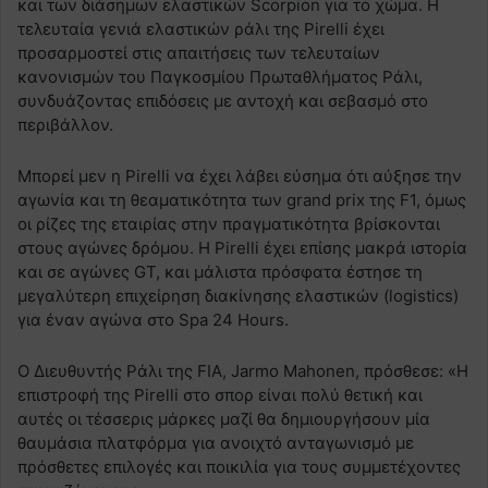
και των διάσημων ελαστικών Scorpion για το χώμα. Η
τελευταία γενιά ελαστικών ράλι της Pirelli έχει
προσαρμοστεί στις απαιτήσεις των τελευταίων
κανονισμών του Παγκοσμίου Πρωταθλήματος Ράλι,
συνδυάζοντας επιδόσεις με αντοχή και σεβασμό στο
περιβάλλον.
Μπορεί μεν η Pirelli να έχει λάβει εύσημα ότι αύξησε την
αγωνία και τη θεαματικότητα των grand prix της F1, όμως
οι ρίζες της εταιρίας στην πραγματικότητα βρίσκονται
στους αγώνες δρόμου. Η Pirelli έχει επίσης μακρά ιστορία
και σε αγώνες GT, και μάλιστα πρόσφατα έστησε τη
μεγαλύτερη επιχείρηση διακίνησης ελαστικών (logistics)
για έναν αγώνα στο Spa 24 Hours.
Ο Διευθυντής Ράλι της FIA, Jarmo Mahonen, πρόσθεσε: «Η
επιστροφή της Pirelli στο σπορ είναι πολύ θετική και
αυτές οι τέσσερις μάρκες μαζί θα δημιουργήσουν μία
θαυμάσια πλατφόρμα για ανοιχτό ανταγωνισμό με
πρόσθετες επιλογές και ποικιλία για τους συμμετέχοντες