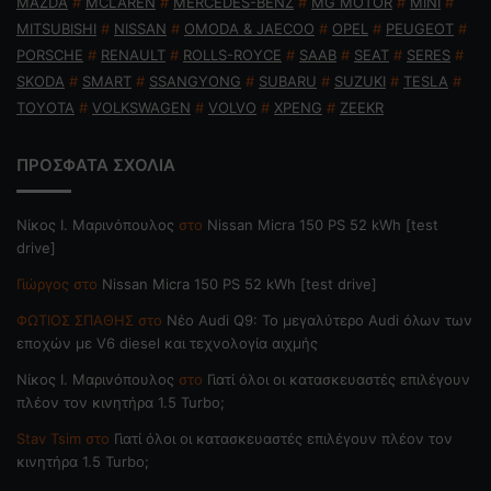
MAZDA
#
MCLAREN
#
MERCEDES-BENZ
#
MG MOTOR
#
MINI
#
MITSUBISHI
#
NISSAN
#
OMODA & JAECOO
#
OPEL
#
PEUGEOT
#
PORSCHE
#
RENAULT
#
ROLLS-ROYCE
#
SAAB
#
SEAT
#
SERES
#
SKODA
#
SMART
#
SSANGYONG
#
SUBARU
#
SUZUKI
#
TESLA
#
TOYOTA
#
VOLKSWAGEN
#
VOLVO
#
XPENG
#
ZEEKR
ΠΡΟΣΦΑΤΑ ΣΧΟΛΙΑ
Nίκος Ι. Mαρινόπουλος
στο
Nissan Micra 150 PS 52 kWh [test
drive]
Γιώργος
στο
Nissan Micra 150 PS 52 kWh [test drive]
ΦΩΤΙΟΣ ΣΠΑΘΗΣ
στο
Νέο Audi Q9: Το μεγαλύτερο Audi όλων των
εποχών με V6 diesel και τεχνολογία αιχμής
Nίκος Ι. Mαρινόπουλος
στο
Γιατί όλοι οι κατασκευαστές επιλέγουν
πλέον τον κινητήρα 1.5 Turbo;
Stav Tsim
στο
Γιατί όλοι οι κατασκευαστές επιλέγουν πλέον τον
κινητήρα 1.5 Turbo;