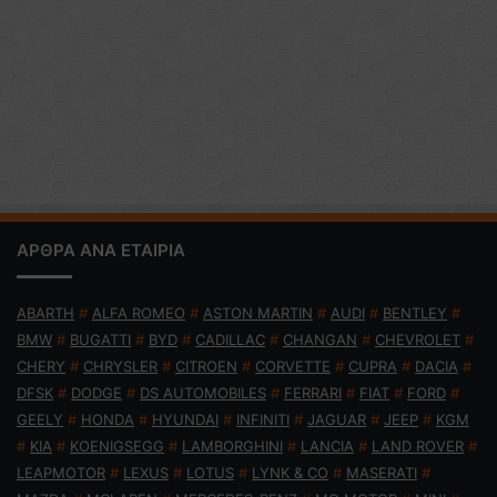
ΑΡΘΡΑ ΑΝΑ ΕΤΑΙΡΙΑ
ABARTH
#
ALFA ROMEO
#
ASTON MARTIN
#
AUDI
#
BENTLEY
#
BMW
#
BUGATTI
#
BYD
#
CADILLAC
#
CHANGAN
#
CHEVROLET
#
CHERY
#
CHRYSLER
#
CITROEN
#
CORVETTE
#
CUPRA
#
DACIA
#
DFSK
#
DODGE
#
DS AUTOMOBILES
#
FERRARI
#
FIAT
#
FORD
#
GEELY
#
HONDA
#
HYUNDAI
#
INFINITI
#
JAGUAR
#
JEEP
#
KGM
#
KIA
#
KOENIGSEGG
#
LAMBORGHINI
#
LANCIA
#
LAND ROVER
#
LEAPMOTOR
#
LEXUS
#
LOTUS
#
LYNK & CO
#
MASERATI
#