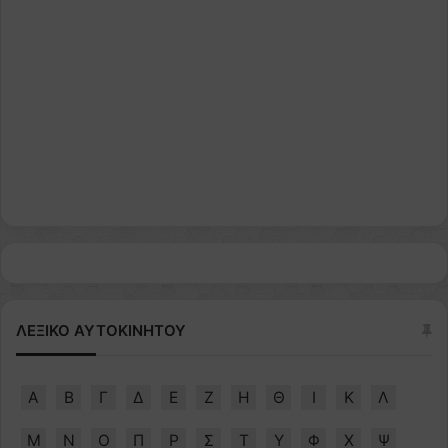
ΛΕΞΙΚΟ ΑΥΤΟΚΙΝΗΤΟΥ
Α
Β
Γ
Δ
Ε
Ζ
Η
Θ
Ι
Κ
Λ
Μ
Ν
Ο
Π
Ρ
Σ
Τ
Υ
Φ
Χ
Ψ