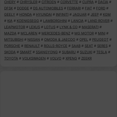
CHERY
#
CHRYSLER
#
CITROEN
#
CORVETTE
#
CUPRA
#
DACIA
#
DFSK
#
DODGE
#
DS AUTOMOBILES
#
FERRARI
#
FIAT
#
FORD
#
GEELY
#
HONDA
#
HYUNDAI
#
INFINITI
#
JAGUAR
#
JEEP
#
KGM
#
KIA
#
KOENIGSEGG
#
LAMBORGHINI
#
LANCIA
#
LAND ROVER
#
LEAPMOTOR
#
LEXUS
#
LOTUS
#
LYNK & CO
#
MASERATI
#
MAZDA
#
MCLAREN
#
MERCEDES-BENZ
#
MG MOTOR
#
MINI
#
MITSUBISHI
#
NISSAN
#
OMODA & JAECOO
#
OPEL
#
PEUGEOT
#
PORSCHE
#
RENAULT
#
ROLLS-ROYCE
#
SAAB
#
SEAT
#
SERES
#
SKODA
#
SMART
#
SSANGYONG
#
SUBARU
#
SUZUKI
#
TESLA
#
TOYOTA
#
VOLKSWAGEN
#
VOLVO
#
XPENG
#
ZEEKR