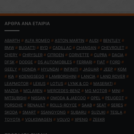
ΑΡΘΡΑ ΑΝΑ ΕΤΑΙΡΙΑ
ABARTH
#
ALFA ROMEO
#
ASTON MARTIN
#
AUDI
#
BENTLEY
#
BMW
#
BUGATTI
#
BYD
#
CADILLAC
#
CHANGAN
#
CHEVROLET
#
CHERY
#
CHRYSLER
#
CITROEN
#
CORVETTE
#
CUPRA
#
DACIA
#
DFSK
#
DODGE
#
DS AUTOMOBILES
#
FERRARI
#
FIAT
#
FORD
#
GEELY
#
HONDA
#
HYUNDAI
#
INFINITI
#
JAGUAR
#
JEEP
#
KGM
#
KIA
#
KOENIGSEGG
#
LAMBORGHINI
#
LANCIA
#
LAND ROVER
#
LEAPMOTOR
#
LEXUS
#
LOTUS
#
LYNK & CO
#
MASERATI
#
MAZDA
#
MCLAREN
#
MERCEDES-BENZ
#
MG MOTOR
#
MINI
#
MITSUBISHI
#
NISSAN
#
OMODA & JAECOO
#
OPEL
#
PEUGEOT
#
PORSCHE
#
RENAULT
#
ROLLS-ROYCE
#
SAAB
#
SEAT
#
SERES
#
SKODA
#
SMART
#
SSANGYONG
#
SUBARU
#
SUZUKI
#
TESLA
#
TOYOTA
#
VOLKSWAGEN
#
VOLVO
#
XPENG
#
ZEEKR