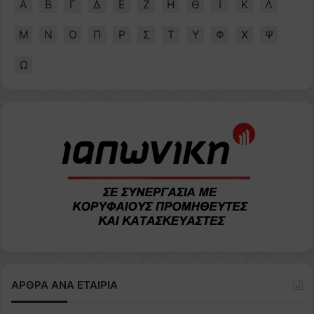
Α
Β
Γ
Δ
Ε
Ζ
Η
Θ
Ι
Κ
Λ
Μ
Ν
Ο
Π
Ρ
Σ
Τ
Υ
Φ
Χ
Ψ
Ω
ΑΡΘΡΑ ΑΝΑ ΕΤΑΙΡΙΑ