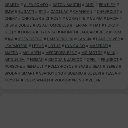
ABARTH
#
ALFA ROMEO
#
ASTON MARTIN
#
AUDI
#
BENTLEY
#
BMW
#
BUGATTI
#
BYD
#
CADILLAC
#
CHANGAN
#
CHEVROLET
#
CHERY
#
CHRYSLER
#
CITROEN
#
CORVETTE
#
CUPRA
#
DACIA
#
DFSK
#
DODGE
#
DS AUTOMOBILES
#
FERRARI
#
FIAT
#
FORD
#
GEELY
#
HONDA
#
HYUNDAI
#
INFINITI
#
JAGUAR
#
JEEP
#
KGM
#
KIA
#
KOENIGSEGG
#
LAMBORGHINI
#
LANCIA
#
LAND ROVER
#
LEAPMOTOR
#
LEXUS
#
LOTUS
#
LYNK & CO
#
MASERATI
#
MAZDA
#
MCLAREN
#
MERCEDES-BENZ
#
MG MOTOR
#
MINI
#
MITSUBISHI
#
NISSAN
#
OMODA & JAECOO
#
OPEL
#
PEUGEOT
#
PORSCHE
#
RENAULT
#
ROLLS-ROYCE
#
SAAB
#
SEAT
#
SERES
#
SKODA
#
SMART
#
SSANGYONG
#
SUBARU
#
SUZUKI
#
TESLA
#
TOYOTA
#
VOLKSWAGEN
#
VOLVO
#
XPENG
#
ZEEKR