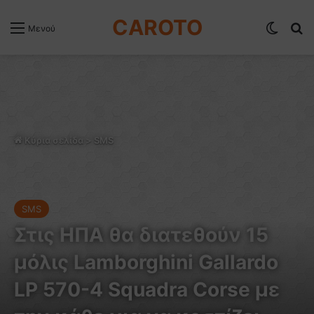
CAROTO
Switch
Α
Μενού
Κύρια σελίδα
>
SMS
SMS
Στις ΗΠΑ θα διατεθούν 15
μόλις Lamborghini Gallardo
LP 570-4 Squadra Corse με