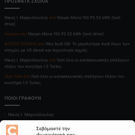
ΠΡΟΣΦΑΤΑ ΣΧΟΛΙΑ
Nίκος Ι. Mαρινόπουλος
στο
Nissan Micra 150 PS 52 kWh [test
drive]
Γιώργος
στο
Nissan Micra 150 PS 52 kWh [test drive]
ΦΩΤΙΟΣ ΣΠΑΘΗΣ
στο
Νέο Audi Q9: Το μεγαλύτερο Audi όλων των
εποχών με V6 diesel και τεχνολογία αιχμής
Nίκος Ι. Mαρινόπουλος
στο
Γιατί όλοι οι κατασκευαστές επιλέγουν
πλέον τον κινητήρα 1.5 Turbo;
Stav Tsim
στο
Γιατί όλοι οι κατασκευαστές επιλέγουν πλέον τον
κινητήρα 1.5 Turbo;
ΠΟΙΟΙ ΓΡΑΦΟΥΝ
Νίκος Ι. Μαρινόπουλος
Κώστας Κάκκαβας
Σεβόμαστε την
Νίκος Βαϊλακάκης
ιδιωτικότητά σας