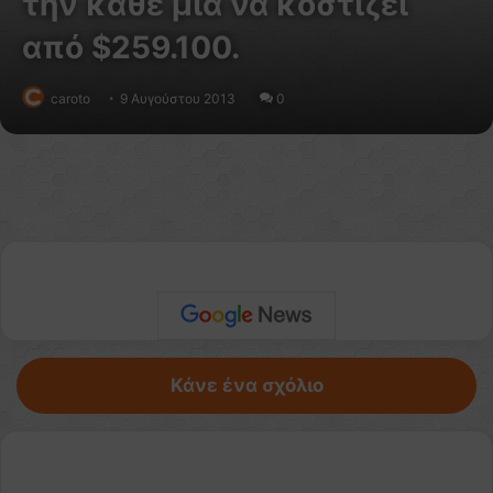
την κάθε μια να κοστίζει
από $259.100.
caroto
9 Αυγούστου 2013
0
Κάνε ένα σχόλιο