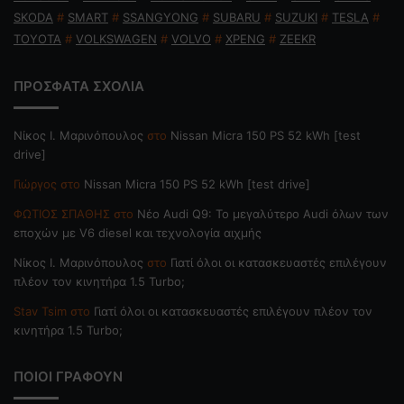
SKODA
#
SMART
#
SSANGYONG
#
SUBARU
#
SUZUKI
#
TESLA
#
TOYOTA
#
VOLKSWAGEN
#
VOLVO
#
XPENG
#
ZEEKR
ΠΡΟΣΦΑΤΑ ΣΧΟΛΙΑ
Nίκος Ι. Mαρινόπουλος
στο
Nissan Micra 150 PS 52 kWh [test
drive]
Γιώργος
στο
Nissan Micra 150 PS 52 kWh [test drive]
ΦΩΤΙΟΣ ΣΠΑΘΗΣ
στο
Νέο Audi Q9: Το μεγαλύτερο Audi όλων των
εποχών με V6 diesel και τεχνολογία αιχμής
Nίκος Ι. Mαρινόπουλος
στο
Γιατί όλοι οι κατασκευαστές επιλέγουν
πλέον τον κινητήρα 1.5 Turbo;
Stav Tsim
στο
Γιατί όλοι οι κατασκευαστές επιλέγουν πλέον τον
κινητήρα 1.5 Turbo;
ΠΟΙΟΙ ΓΡΑΦΟΥΝ