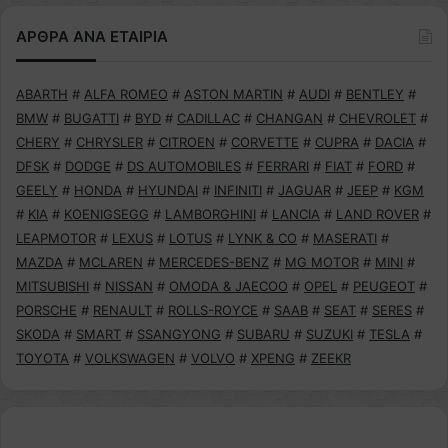
ΑΡΘΡΑ ΑΝΑ ΕΤΑΙΡΙΑ
ABARTH
#
ALFA ROMEO
#
ASTON MARTIN
#
AUDI
#
BENTLEY
#
BMW
#
BUGATTI
#
BYD
#
CADILLAC
#
CHANGAN
#
CHEVROLET
#
CHERY
#
CHRYSLER
#
CITROEN
#
CORVETTE
#
CUPRA
#
DACIA
#
DFSK
#
DODGE
#
DS AUTOMOBILES
#
FERRARI
#
FIAT
#
FORD
#
GEELY
#
HONDA
#
HYUNDAI
#
INFINITI
#
JAGUAR
#
JEEP
#
KGM
#
KIA
#
KOENIGSEGG
#
LAMBORGHINI
#
LANCIA
#
LAND ROVER
#
LEAPMOTOR
#
LEXUS
#
LOTUS
#
LYNK & CO
#
MASERATI
#
MAZDA
#
MCLAREN
#
MERCEDES-BENZ
#
MG MOTOR
#
MINI
#
MITSUBISHI
#
NISSAN
#
OMODA & JAECOO
#
OPEL
#
PEUGEOT
#
PORSCHE
#
RENAULT
#
ROLLS-ROYCE
#
SAAB
#
SEAT
#
SERES
#
SKODA
#
SMART
#
SSANGYONG
#
SUBARU
#
SUZUKI
#
TESLA
#
TOYOTA
#
VOLKSWAGEN
#
VOLVO
#
XPENG
#
ZEEKR