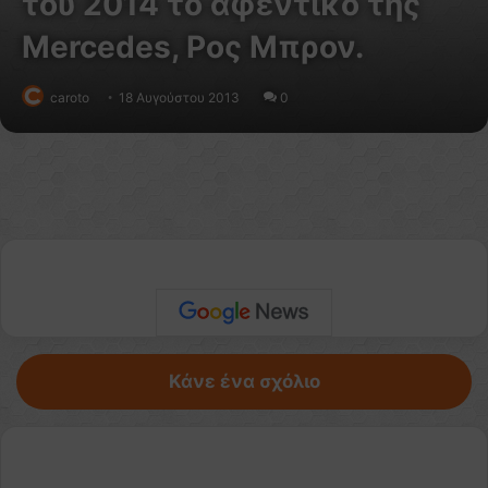
του 2014 το αφεντικό της
Mercedes, Ρος Μπρον.
caroto
18 Αυγούστου 2013
0
Κάνε ένα σχόλιο