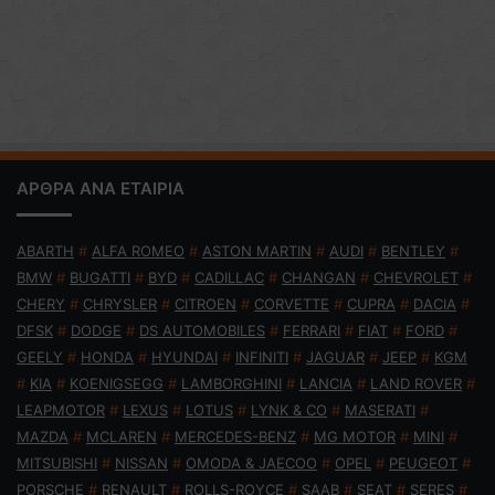
ΑΡΘΡΑ ΑΝΑ ΕΤΑΙΡΙΑ
ABARTH
#
ALFA ROMEO
#
ASTON MARTIN
#
AUDI
#
BENTLEY
#
BMW
#
BUGATTI
#
BYD
#
CADILLAC
#
CHANGAN
#
CHEVROLET
#
CHERY
#
CHRYSLER
#
CITROEN
#
CORVETTE
#
CUPRA
#
DACIA
#
DFSK
#
DODGE
#
DS AUTOMOBILES
#
FERRARI
#
FIAT
#
FORD
#
GEELY
#
HONDA
#
HYUNDAI
#
INFINITI
#
JAGUAR
#
JEEP
#
KGM
#
KIA
#
KOENIGSEGG
#
LAMBORGHINI
#
LANCIA
#
LAND ROVER
#
LEAPMOTOR
#
LEXUS
#
LOTUS
#
LYNK & CO
#
MASERATI
#
MAZDA
#
MCLAREN
#
MERCEDES-BENZ
#
MG MOTOR
#
MINI
#
MITSUBISHI
#
NISSAN
#
OMODA & JAECOO
#
OPEL
#
PEUGEOT
#
PORSCHE
#
RENAULT
#
ROLLS-ROYCE
#
SAAB
#
SEAT
#
SERES
#