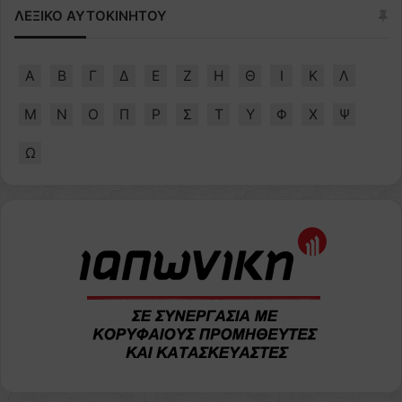
ΛΕΞΙΚΟ ΑΥΤΟΚΙΝΗΤΟΥ
Α
Β
Γ
Δ
Ε
Ζ
Η
Θ
Ι
Κ
Λ
Μ
Ν
Ο
Π
Ρ
Σ
Τ
Υ
Φ
Χ
Ψ
Ω