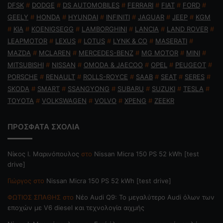
DFSK
#
DODGE
#
DS AUTOMOBILES
#
FERRARI
#
FIAT
#
FORD
#
GEELY
#
HONDA
#
HYUNDAI
#
INFINITI
#
JAGUAR
#
JEEP
#
KGM
#
KIA
#
KOENIGSEGG
#
LAMBORGHINI
#
LANCIA
#
LAND ROVER
#
LEAPMOTOR
#
LEXUS
#
LOTUS
#
LYNK & CO
#
MASERATI
#
MAZDA
#
MCLAREN
#
MERCEDES-BENZ
#
MG MOTOR
#
MINI
#
MITSUBISHI
#
NISSAN
#
OMODA & JAECOO
#
OPEL
#
PEUGEOT
#
PORSCHE
#
RENAULT
#
ROLLS-ROYCE
#
SAAB
#
SEAT
#
SERES
#
SKODA
#
SMART
#
SSANGYONG
#
SUBARU
#
SUZUKI
#
TESLA
#
TOYOTA
#
VOLKSWAGEN
#
VOLVO
#
XPENG
#
ZEEKR
ΠΡΟΣΦΑΤΑ ΣΧΟΛΙΑ
Nίκος Ι. Mαρινόπουλος
στο
Nissan Micra 150 PS 52 kWh [test
drive]
Γιώργος
στο
Nissan Micra 150 PS 52 kWh [test drive]
ΦΩΤΙΟΣ ΣΠΑΘΗΣ
στο
Νέο Audi Q9: Το μεγαλύτερο Audi όλων των
εποχών με V6 diesel και τεχνολογία αιχμής