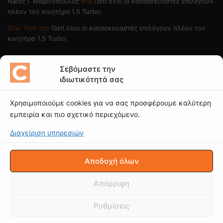
Nίκος Ι. Mαρινόπουλος
στο
Γιατί όλοι οι κατασκευαστές επιλέγουν
πλέον τον κινητήρα 1.5 Turbo;
Stav Tsim
στο
Γιατί όλοι οι κατασκευαστές επιλέγουν πλέον τον
κινητήρα 1.5 Turbo;
ΠΟΙΟΙ ΓΡΑΦΟΥΝ
Σεβόμαστε την
ιδιωτικότητά σας
Νίκος Ι. Μαρινόπουλος
Χρησιμοποιούμε cookies για να σας προσφέρουμε καλύτερη
Κώστας Κάκκαβας
εμπειρία και πιο σχετικό περιεχόμενο.
Νίκος Βαϊλακάκης
Διαχείριση υπηρεσιών
Μιχάλης Κατωπόδης
Κώστας Χαλκιαδάκης
Αποδοχή όλων
Δείτε το κανάλι μας
Απόρριψη
Ρυθμίσεις