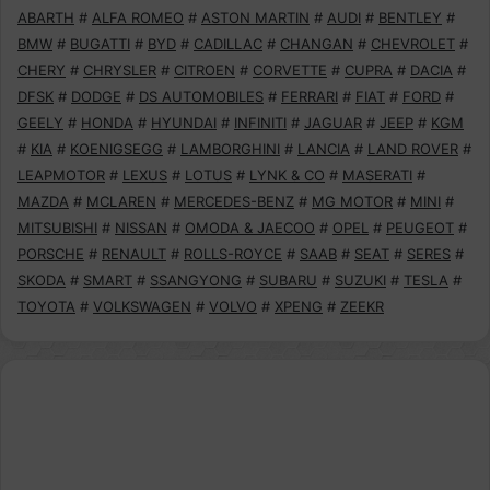
ABARTH
#
ALFA ROMEO
#
ASTON MARTIN
#
AUDI
#
BENTLEY
#
BMW
#
BUGATTI
#
BYD
#
CADILLAC
#
CHANGAN
#
CHEVROLET
#
CHERY
#
CHRYSLER
#
CITROEN
#
CORVETTE
#
CUPRA
#
DACIA
#
DFSK
#
DODGE
#
DS AUTOMOBILES
#
FERRARI
#
FIAT
#
FORD
#
GEELY
#
HONDA
#
HYUNDAI
#
INFINITI
#
JAGUAR
#
JEEP
#
KGM
#
KIA
#
KOENIGSEGG
#
LAMBORGHINI
#
LANCIA
#
LAND ROVER
#
LEAPMOTOR
#
LEXUS
#
LOTUS
#
LYNK & CO
#
MASERATI
#
MAZDA
#
MCLAREN
#
MERCEDES-BENZ
#
MG MOTOR
#
MINI
#
MITSUBISHI
#
NISSAN
#
OMODA & JAECOO
#
OPEL
#
PEUGEOT
#
PORSCHE
#
RENAULT
#
ROLLS-ROYCE
#
SAAB
#
SEAT
#
SERES
#
SKODA
#
SMART
#
SSANGYONG
#
SUBARU
#
SUZUKI
#
TESLA
#
TOYOTA
#
VOLKSWAGEN
#
VOLVO
#
XPENG
#
ZEEKR