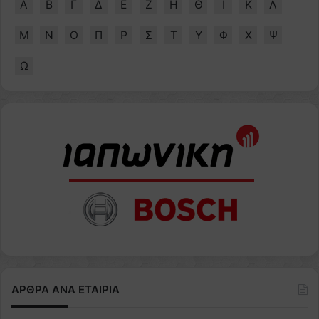
Α
Β
Γ
Δ
Ε
Ζ
Η
Θ
Ι
Κ
Λ
Μ
Ν
Ο
Π
Ρ
Σ
Τ
Υ
Φ
Χ
Ψ
Ω
ΑΡΘΡΑ ΑΝΑ ΕΤΑΙΡΙΑ