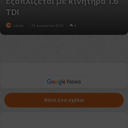
εξοπλίζεται με κινητήρα 1.6
TDI
caroto
23 Αυγούστου 2013
0
Κάνε ένα σχόλιο