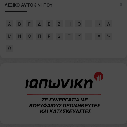
ΛΕΞΙΚΟ ΑΥΤΟΚΙΝΗΤΟΥ
Α
Β
Γ
Δ
Ε
Ζ
Η
Θ
Ι
Κ
Λ
Μ
Ν
Ο
Π
Ρ
Σ
Τ
Υ
Φ
Χ
Ψ
Ω