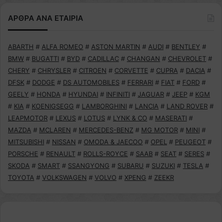
ΑΡΘΡΑ ΑΝΑ ΕΤΑΙΡΙΑ
ABARTH
#
ALFA ROMEO
#
ASTON MARTIN
#
AUDI
#
BENTLEY
#
BMW
#
BUGATTI
#
BYD
#
CADILLAC
#
CHANGAN
#
CHEVROLET
#
CHERY
#
CHRYSLER
#
CITROEN
#
CORVETTE
#
CUPRA
#
DACIA
#
DFSK
#
DODGE
#
DS AUTOMOBILES
#
FERRARI
#
FIAT
#
FORD
#
GEELY
#
HONDA
#
HYUNDAI
#
INFINITI
#
JAGUAR
#
JEEP
#
KGM
#
KIA
#
KOENIGSEGG
#
LAMBORGHINI
#
LANCIA
#
LAND ROVER
#
LEAPMOTOR
#
LEXUS
#
LOTUS
#
LYNK & CO
#
MASERATI
#
MAZDA
#
MCLAREN
#
MERCEDES-BENZ
#
MG MOTOR
#
MINI
#
MITSUBISHI
#
NISSAN
#
OMODA & JAECOO
#
OPEL
#
PEUGEOT
#
PORSCHE
#
RENAULT
#
ROLLS-ROYCE
#
SAAB
#
SEAT
#
SERES
#
SKODA
#
SMART
#
SSANGYONG
#
SUBARU
#
SUZUKI
#
TESLA
#
TOYOTA
#
VOLKSWAGEN
#
VOLVO
#
XPENG
#
ZEEKR