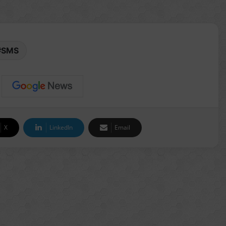
SMS
X
LinkedIn
Email