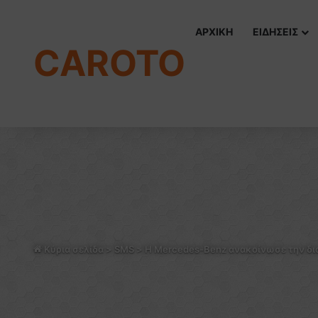
ΑΡΧΙΚΗ
ΕΙΔΗΣΕΙΣ
CAROTO
Κύρια σελίδα
>
SMS
>
H Mercedes-Benz ανακοίνωσε την δια