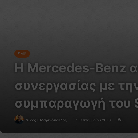
SMS
H Mercedes-Benz α
συνεργασίας με τη
συμπαραγωγή του S
Nίκος Ι. Mαρινόπουλος
7 Σεπτεμβρίου 2013
0