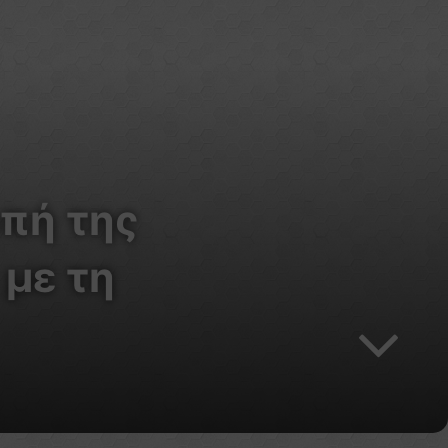
πή της
 με τη