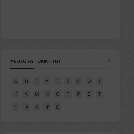
ΛΕΞΙΚΟ ΑΥΤΟΚΙΝΗΤΟΥ
Α
Β
Γ
Δ
Ε
Ζ
Η
Θ
Ι
Κ
Λ
Μ
Ν
Ο
Π
Ρ
Σ
Τ
Υ
Φ
Χ
Ψ
Ω