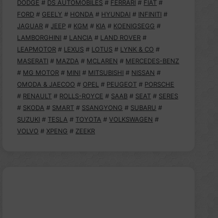
DODGE
#
DS AUTOMOBILES
#
FERRARI
#
FIAT
#
FORD
#
GEELY
#
HONDA
#
HYUNDAI
#
INFINITI
#
JAGUAR
#
JEEP
#
KGM
#
KIA
#
KOENIGSEGG
#
LAMBORGHINI
#
LANCIA
#
LAND ROVER
#
LEAPMOTOR
#
LEXUS
#
LOTUS
#
LYNK & CO
#
MASERATI
#
MAZDA
#
MCLAREN
#
MERCEDES-BENZ
#
MG MOTOR
#
MINI
#
MITSUBISHI
#
NISSAN
#
OMODA & JAECOO
#
OPEL
#
PEUGEOT
#
PORSCHE
#
RENAULT
#
ROLLS-ROYCE
#
SAAB
#
SEAT
#
SERES
#
SKODA
#
SMART
#
SSANGYONG
#
SUBARU
#
SUZUKI
#
TESLA
#
TOYOTA
#
VOLKSWAGEN
#
VOLVO
#
XPENG
#
ZEEKR