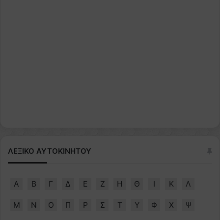
ΛΕΞΙΚΟ ΑΥΤΟΚΙΝΗΤΟΥ
Α
Β
Γ
Δ
Ε
Ζ
Η
Θ
Ι
Κ
Λ
Μ
Ν
Ο
Π
Ρ
Σ
Τ
Υ
Φ
Χ
Ψ