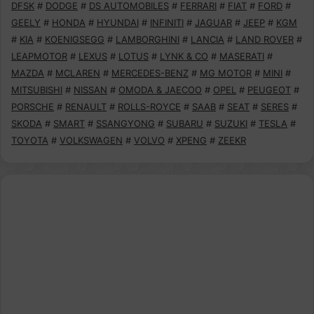
DFSK
#
DODGE
#
DS AUTOMOBILES
#
FERRARI
#
FIAT
#
FORD
#
GEELY
#
HONDA
#
HYUNDAI
#
INFINITI
#
JAGUAR
#
JEEP
#
KGM
#
KIA
#
KOENIGSEGG
#
LAMBORGHINI
#
LANCIA
#
LAND ROVER
#
LEAPMOTOR
#
LEXUS
#
LOTUS
#
LYNK & CO
#
MASERATI
#
MAZDA
#
MCLAREN
#
MERCEDES-BENZ
#
MG MOTOR
#
MINI
#
MITSUBISHI
#
NISSAN
#
OMODA & JAECOO
#
OPEL
#
PEUGEOT
#
PORSCHE
#
RENAULT
#
ROLLS-ROYCE
#
SAAB
#
SEAT
#
SERES
#
SKODA
#
SMART
#
SSANGYONG
#
SUBARU
#
SUZUKI
#
TESLA
#
TOYOTA
#
VOLKSWAGEN
#
VOLVO
#
XPENG
#
ZEEKR