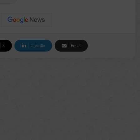
X
LinkedIn
Email