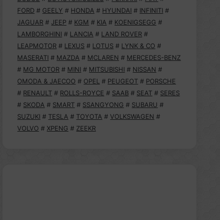
FORD
#
GEELY
#
HONDA
#
HYUNDAI
#
INFINITI
#
JAGUAR
#
JEEP
#
KGM
#
KIA
#
KOENIGSEGG
#
LAMBORGHINI
#
LANCIA
#
LAND ROVER
#
LEAPMOTOR
#
LEXUS
#
LOTUS
#
LYNK & CO
#
MASERATI
#
MAZDA
#
MCLAREN
#
MERCEDES-BENZ
#
MG MOTOR
#
MINI
#
MITSUBISHI
#
NISSAN
#
OMODA & JAECOO
#
OPEL
#
PEUGEOT
#
PORSCHE
#
RENAULT
#
ROLLS-ROYCE
#
SAAB
#
SEAT
#
SERES
#
SKODA
#
SMART
#
SSANGYONG
#
SUBARU
#
SUZUKI
#
TESLA
#
TOYOTA
#
VOLKSWAGEN
#
VOLVO
#
XPENG
#
ZEEKR