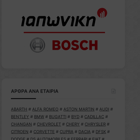
ΑΡΘΡΑ ΑΝΑ ΕΤΑΙΡΙΑ
ABARTH
#
ALFA ROMEO
#
ASTON MARTIN
#
AUDI
#
BENTLEY
#
BMW
#
BUGATTI
#
BYD
#
CADILLAC
#
CHANGAN
#
CHEVROLET
#
CHERY
#
CHRYSLER
#
CITROEN
#
CORVETTE
#
CUPRA
#
DACIA
#
DFSK
#
DODGE
#
DS AUTOMOBILES
#
FERRARI
#
FIAT
#