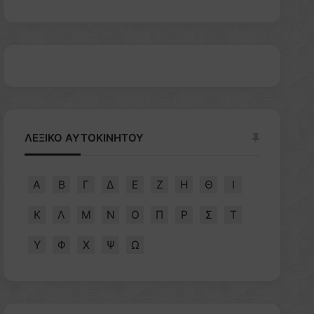
ΛΕΞΙΚΟ ΑΥΤΟΚΙΝΗΤΟΥ
Α
Β
Γ
Δ
Ε
Ζ
Η
Θ
Ι
Κ
Λ
Μ
Ν
Ο
Π
Ρ
Σ
Τ
Υ
Φ
Χ
Ψ
Ω