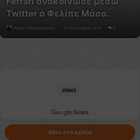
Ferrari ανακοίνωσε μέσω
Twitter ο Φελίπε Μάσα.
Nίκος Ι. Mαρινόπουλος
11 Σεπτεμβρίου 2013
0
SMS
Κάνε ένα σχόλιο