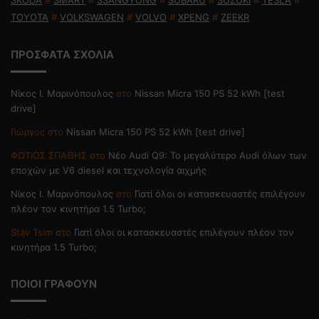
SKODA
#
SMART
#
SSANGYONG
#
SUBARU
#
SUZUKI
#
TESLA
#
TOYOTA
#
VOLKSWAGEN
#
VOLVO
#
XPENG
#
ZEEKR
ΠΡΟΣΦΑΤΑ ΣΧΟΛΙΑ
Nίκος Ι. Mαρινόπουλος
στο
Nissan Micra 150 PS 52 kWh [test
drive]
Γιώργος
στο
Nissan Micra 150 PS 52 kWh [test drive]
ΦΩΤΙΟΣ ΣΠΑΘΗΣ
στο
Νέο Audi Q9: Το μεγαλύτερο Audi όλων των
εποχών με V6 diesel και τεχνολογία αιχμής
Nίκος Ι. Mαρινόπουλος
στο
Γιατί όλοι οι κατασκευαστές επιλέγουν
πλέον τον κινητήρα 1.5 Turbo;
Stav Tsim
στο
Γιατί όλοι οι κατασκευαστές επιλέγουν πλέον τον
κινητήρα 1.5 Turbo;
ΠΟΙΟΙ ΓΡΑΦΟΥΝ