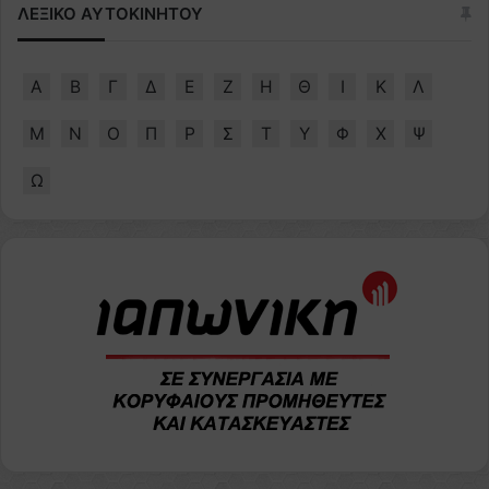
ΛΕΞΙΚΟ ΑΥΤΟΚΙΝΗΤΟΥ
Α
Β
Γ
Δ
Ε
Ζ
Η
Θ
Ι
Κ
Λ
Μ
Ν
Ο
Π
Ρ
Σ
Τ
Υ
Φ
Χ
Ψ
Ω