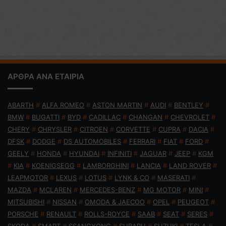
ΑΡΘΡΑ ΑΝΑ ΕΤΑΙΡΙΑ
ABARTH
#
ALFA ROMEO
#
ASTON MARTIN
#
AUDI
#
BENTLEY
#
BMW
#
BUGATTI
#
BYD
#
CADILLAC
#
CHANGAN
#
CHEVROLET
#
CHERY
#
CHRYSLER
#
CITROEN
#
CORVETTE
#
CUPRA
#
DACIA
#
DFSK
#
DODGE
#
DS AUTOMOBILES
#
FERRARI
#
FIAT
#
FORD
#
GEELY
#
HONDA
#
HYUNDAI
#
INFINITI
#
JAGUAR
#
JEEP
#
KGM
#
KIA
#
KOENIGSEGG
#
LAMBORGHINI
#
LANCIA
#
LAND ROVER
#
LEAPMOTOR
#
LEXUS
#
LOTUS
#
LYNK & CO
#
MASERATI
#
MAZDA
#
MCLAREN
#
MERCEDES-BENZ
#
MG MOTOR
#
MINI
#
MITSUBISHI
#
NISSAN
#
OMODA & JAECOO
#
OPEL
#
PEUGEOT
#
PORSCHE
#
RENAULT
#
ROLLS-ROYCE
#
SAAB
#
SEAT
#
SERES
#