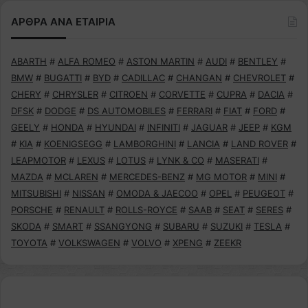
ΑΡΘΡΑ ΑΝΑ ΕΤΑΙΡΙΑ
ABARTH
#
ALFA ROMEO
#
ASTON MARTIN
#
AUDI
#
BENTLEY
#
BMW
#
BUGATTI
#
BYD
#
CADILLAC
#
CHANGAN
#
CHEVROLET
#
CHERY
#
CHRYSLER
#
CITROEN
#
CORVETTE
#
CUPRA
#
DACIA
#
DFSK
#
DODGE
#
DS AUTOMOBILES
#
FERRARI
#
FIAT
#
FORD
#
GEELY
#
HONDA
#
HYUNDAI
#
INFINITI
#
JAGUAR
#
JEEP
#
KGM
#
KIA
#
KOENIGSEGG
#
LAMBORGHINI
#
LANCIA
#
LAND ROVER
#
LEAPMOTOR
#
LEXUS
#
LOTUS
#
LYNK & CO
#
MASERATI
#
MAZDA
#
MCLAREN
#
MERCEDES-BENZ
#
MG MOTOR
#
MINI
#
MITSUBISHI
#
NISSAN
#
OMODA & JAECOO
#
OPEL
#
PEUGEOT
#
PORSCHE
#
RENAULT
#
ROLLS-ROYCE
#
SAAB
#
SEAT
#
SERES
#
SKODA
#
SMART
#
SSANGYONG
#
SUBARU
#
SUZUKI
#
TESLA
#
TOYOTA
#
VOLKSWAGEN
#
VOLVO
#
XPENG
#
ZEEKR