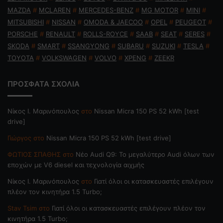
MAZDA
#
MCLAREN
#
MERCEDES-BENZ
#
MG MOTOR
#
MINI
#
MITSUBISHI
#
NISSAN
#
OMODA & JAECOO
#
OPEL
#
PEUGEOT
#
PORSCHE
#
RENAULT
#
ROLLS-ROYCE
#
SAAB
#
SEAT
#
SERES
#
SKODA
#
SMART
#
SSANGYONG
#
SUBARU
#
SUZUKI
#
TESLA
#
TOYOTA
#
VOLKSWAGEN
#
VOLVO
#
XPENG
#
ZEEKR
ΠΡΟΣΦΑΤΑ ΣΧΟΛΙΑ
Nίκος Ι. Mαρινόπουλος
στο
Nissan Micra 150 PS 52 kWh [test
drive]
Γιώργος
στο
Nissan Micra 150 PS 52 kWh [test drive]
ΦΩΤΙΟΣ ΣΠΑΘΗΣ
στο
Νέο Audi Q9: Το μεγαλύτερο Audi όλων των
εποχών με V6 diesel και τεχνολογία αιχμής
Nίκος Ι. Mαρινόπουλος
στο
Γιατί όλοι οι κατασκευαστές επιλέγουν
πλέον τον κινητήρα 1.5 Turbo;
Stav Tsim
στο
Γιατί όλοι οι κατασκευαστές επιλέγουν πλέον τον
κινητήρα 1.5 Turbo;