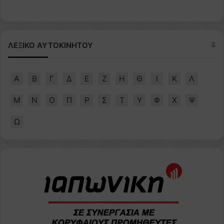
ΛΕΞΙΚΟ ΑΥΤΟΚΙΝΗΤΟΥ
Α
Β
Γ
Δ
Ε
Ζ
Η
Θ
Ι
Κ
Λ
Μ
Ν
Ο
Π
Ρ
Σ
Τ
Υ
Φ
Χ
Ψ
Ω