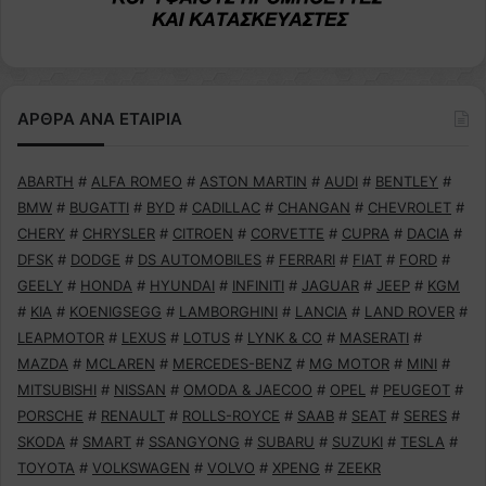
ΑΡΘΡΑ ΑΝΑ ΕΤΑΙΡΙΑ
ABARTH
#
ALFA ROMEO
#
ASTON MARTIN
#
AUDI
#
BENTLEY
#
BMW
#
BUGATTI
#
BYD
#
CADILLAC
#
CHANGAN
#
CHEVROLET
#
CHERY
#
CHRYSLER
#
CITROEN
#
CORVETTE
#
CUPRA
#
DACIA
#
DFSK
#
DODGE
#
DS AUTOMOBILES
#
FERRARI
#
FIAT
#
FORD
#
GEELY
#
HONDA
#
HYUNDAI
#
INFINITI
#
JAGUAR
#
JEEP
#
KGM
#
KIA
#
KOENIGSEGG
#
LAMBORGHINI
#
LANCIA
#
LAND ROVER
#
LEAPMOTOR
#
LEXUS
#
LOTUS
#
LYNK & CO
#
MASERATI
#
MAZDA
#
MCLAREN
#
MERCEDES-BENZ
#
MG MOTOR
#
MINI
#
MITSUBISHI
#
NISSAN
#
OMODA & JAECOO
#
OPEL
#
PEUGEOT
#
PORSCHE
#
RENAULT
#
ROLLS-ROYCE
#
SAAB
#
SEAT
#
SERES
#
SKODA
#
SMART
#
SSANGYONG
#
SUBARU
#
SUZUKI
#
TESLA
#
TOYOTA
#
VOLKSWAGEN
#
VOLVO
#
XPENG
#
ZEEKR