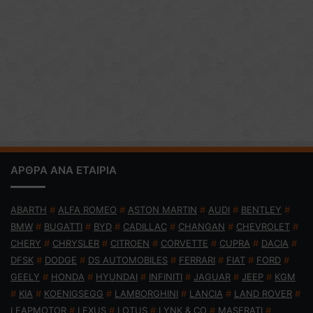
ΑΡΘΡΑ ΑΝΑ ΕΤΑΙΡΙΑ
ABARTH
#
ALFA ROMEO
#
ASTON MARTIN
#
AUDI
#
BENTLEY
#
BMW
#
BUGATTI
#
BYD
#
CADILLAC
#
CHANGAN
#
CHEVROLET
#
CHERY
#
CHRYSLER
#
CITROEN
#
CORVETTE
#
CUPRA
#
DACIA
#
DFSK
#
DODGE
#
DS AUTOMOBILES
#
FERRARI
#
FIAT
#
FORD
#
GEELY
#
HONDA
#
HYUNDAI
#
INFINITI
#
JAGUAR
#
JEEP
#
KGM
#
KIA
#
KOENIGSEGG
#
LAMBORGHINI
#
LANCIA
#
LAND ROVER
#
LEAPMOTOR
#
LEXUS
#
LOTUS
#
LYNK & CO
#
MASERATI
#