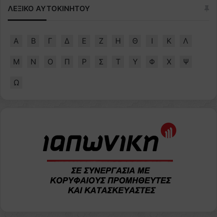
ΛΕΞΙΚΟ ΑΥΤΟΚΙΝΗΤΟΥ
Α
Β
Γ
Δ
Ε
Ζ
Η
Θ
Ι
Κ
Λ
Μ
Ν
Ο
Π
Ρ
Σ
Τ
Υ
Φ
Χ
Ψ
Ω