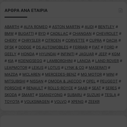
ΑΡΘΡΑ ΑΝΑ ΕΤΑΙΡΙΑ
ABARTH
#
ALFA ROMEO
#
ASTON MARTIN
#
AUDI
#
BENTLEY
#
BMW
#
BUGATTI
#
BYD
#
CADILLAC
#
CHANGAN
#
CHEVROLET
#
CHERY
#
CHRYSLER
#
CITROEN
#
CORVETTE
#
CUPRA
#
DACIA
#
DFSK
#
DODGE
#
DS AUTOMOBILES
#
FERRARI
#
FIAT
#
FORD
#
GEELY
#
HONDA
#
HYUNDAI
#
INFINITI
#
JAGUAR
#
JEEP
#
KGM
#
KIA
#
KOENIGSEGG
#
LAMBORGHINI
#
LANCIA
#
LAND ROVER
#
LEAPMOTOR
#
LEXUS
#
LOTUS
#
LYNK & CO
#
MASERATI
#
MAZDA
#
MCLAREN
#
MERCEDES-BENZ
#
MG MOTOR
#
MINI
#
MITSUBISHI
#
NISSAN
#
OMODA & JAECOO
#
OPEL
#
PEUGEOT
#
PORSCHE
#
RENAULT
#
ROLLS-ROYCE
#
SAAB
#
SEAT
#
SERES
#
SKODA
#
SMART
#
SSANGYONG
#
SUBARU
#
SUZUKI
#
TESLA
#
TOYOTA
#
VOLKSWAGEN
#
VOLVO
#
XPENG
#
ZEEKR