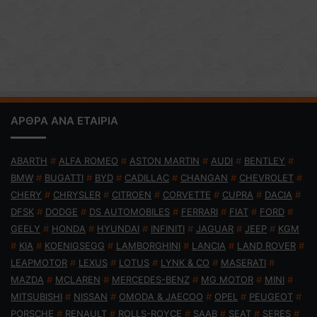
ΑΡΘΡΑ ΑΝΑ ΕΤΑΙΡΙΑ
ABARTH
#
ALFA ROMEO
#
ASTON MARTIN
#
AUDI
#
BENTLEY
#
BMW
#
BUGATTI
#
BYD
#
CADILLAC
#
CHANGAN
#
CHEVROLET
#
CHERY
#
CHRYSLER
#
CITROEN
#
CORVETTE
#
CUPRA
#
DACIA
#
DFSK
#
DODGE
#
DS AUTOMOBILES
#
FERRARI
#
FIAT
#
FORD
#
GEELY
#
HONDA
#
HYUNDAI
#
INFINITI
#
JAGUAR
#
JEEP
#
KGM
#
KIA
#
KOENIGSEGG
#
LAMBORGHINI
#
LANCIA
#
LAND ROVER
#
LEAPMOTOR
#
LEXUS
#
LOTUS
#
LYNK & CO
#
MASERATI
#
MAZDA
#
MCLAREN
#
MERCEDES-BENZ
#
MG MOTOR
#
MINI
#
MITSUBISHI
#
NISSAN
#
OMODA & JAECOO
#
OPEL
#
PEUGEOT
#
PORSCHE
#
RENAULT
#
ROLLS-ROYCE
#
SAAB
#
SEAT
#
SERES
#