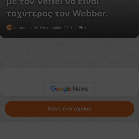
με τον Vettel να είναι
ταχύτερος τον Webber.
caroto
20 Σεπτεμβρίου 2013
0
Κάνε ένα σχόλιο