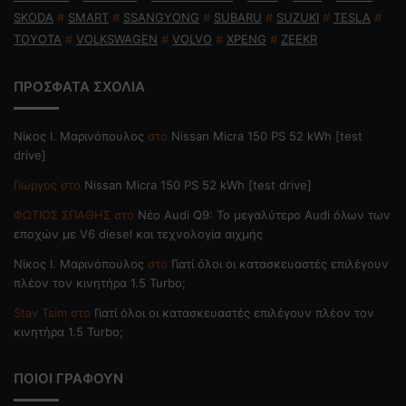
SKODA
#
SMART
#
SSANGYONG
#
SUBARU
#
SUZUKI
#
TESLA
#
TOYOTA
#
VOLKSWAGEN
#
VOLVO
#
XPENG
#
ZEEKR
ΠΡΟΣΦΑΤΑ ΣΧΟΛΙΑ
Nίκος Ι. Mαρινόπουλος
στο
Nissan Micra 150 PS 52 kWh [test
drive]
Γιώργος
στο
Nissan Micra 150 PS 52 kWh [test drive]
ΦΩΤΙΟΣ ΣΠΑΘΗΣ
στο
Νέο Audi Q9: Το μεγαλύτερο Audi όλων των
εποχών με V6 diesel και τεχνολογία αιχμής
Nίκος Ι. Mαρινόπουλος
στο
Γιατί όλοι οι κατασκευαστές επιλέγουν
πλέον τον κινητήρα 1.5 Turbo;
Stav Tsim
στο
Γιατί όλοι οι κατασκευαστές επιλέγουν πλέον τον
κινητήρα 1.5 Turbo;
ΠΟΙΟΙ ΓΡΑΦΟΥΝ