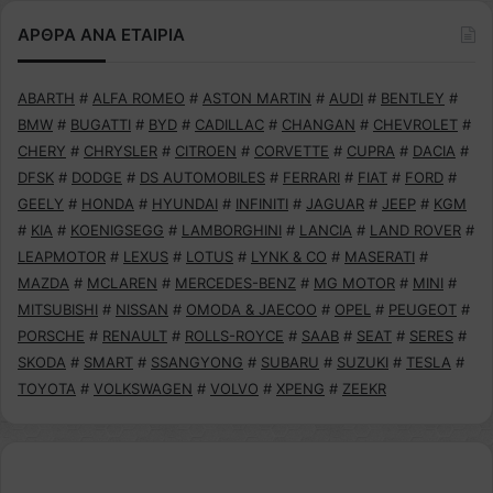
ΑΡΘΡΑ ΑΝΑ ΕΤΑΙΡΙΑ
ABARTH
#
ALFA ROMEO
#
ASTON MARTIN
#
AUDI
#
BENTLEY
#
BMW
#
BUGATTI
#
BYD
#
CADILLAC
#
CHANGAN
#
CHEVROLET
#
CHERY
#
CHRYSLER
#
CITROEN
#
CORVETTE
#
CUPRA
#
DACIA
#
DFSK
#
DODGE
#
DS AUTOMOBILES
#
FERRARI
#
FIAT
#
FORD
#
GEELY
#
HONDA
#
HYUNDAI
#
INFINITI
#
JAGUAR
#
JEEP
#
KGM
#
KIA
#
KOENIGSEGG
#
LAMBORGHINI
#
LANCIA
#
LAND ROVER
#
LEAPMOTOR
#
LEXUS
#
LOTUS
#
LYNK & CO
#
MASERATI
#
MAZDA
#
MCLAREN
#
MERCEDES-BENZ
#
MG MOTOR
#
MINI
#
MITSUBISHI
#
NISSAN
#
OMODA & JAECOO
#
OPEL
#
PEUGEOT
#
PORSCHE
#
RENAULT
#
ROLLS-ROYCE
#
SAAB
#
SEAT
#
SERES
#
SKODA
#
SMART
#
SSANGYONG
#
SUBARU
#
SUZUKI
#
TESLA
#
TOYOTA
#
VOLKSWAGEN
#
VOLVO
#
XPENG
#
ZEEKR