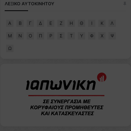
ΛΕΞΙΚΟ ΑΥΤΟΚΙΝΗΤΟΥ
Α
Β
Γ
Δ
Ε
Ζ
Η
Θ
Ι
Κ
Λ
Μ
Ν
Ο
Π
Ρ
Σ
Τ
Υ
Φ
Χ
Ψ
Ω