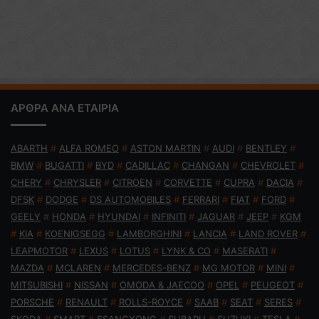
ΑΡΘΡΑ ΑΝΑ ΕΤΑΙΡΙΑ
ABARTH
#
ALFA ROMEO
#
ASTON MARTIN
#
AUDI
#
BENTLEY
#
BMW
#
BUGATTI
#
BYD
#
CADILLAC
#
CHANGAN
#
CHEVROLET
#
CHERY
#
CHRYSLER
#
CITROEN
#
CORVETTE
#
CUPRA
#
DACIA
#
DFSK
#
DODGE
#
DS AUTOMOBILES
#
FERRARI
#
FIAT
#
FORD
#
GEELY
#
HONDA
#
HYUNDAI
#
INFINITI
#
JAGUAR
#
JEEP
#
KGM
#
KIA
#
KOENIGSEGG
#
LAMBORGHINI
#
LANCIA
#
LAND ROVER
#
LEAPMOTOR
#
LEXUS
#
LOTUS
#
LYNK & CO
#
MASERATI
#
MAZDA
#
MCLAREN
#
MERCEDES-BENZ
#
MG MOTOR
#
MINI
#
MITSUBISHI
#
NISSAN
#
OMODA & JAECOO
#
OPEL
#
PEUGEOT
#
PORSCHE
#
RENAULT
#
ROLLS-ROYCE
#
SAAB
#
SEAT
#
SERES
#