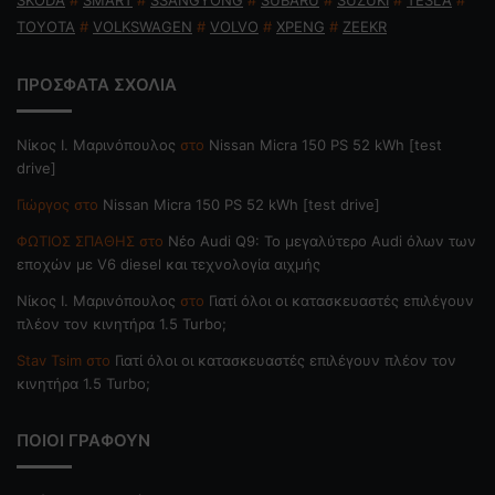
SKODA
#
SMART
#
SSANGYONG
#
SUBARU
#
SUZUKI
#
TESLA
#
TOYOTA
#
VOLKSWAGEN
#
VOLVO
#
XPENG
#
ZEEKR
ΠΡΟΣΦΑΤΑ ΣΧΟΛΙΑ
Nίκος Ι. Mαρινόπουλος
στο
Nissan Micra 150 PS 52 kWh [test
drive]
Γιώργος
στο
Nissan Micra 150 PS 52 kWh [test drive]
ΦΩΤΙΟΣ ΣΠΑΘΗΣ
στο
Νέο Audi Q9: Το μεγαλύτερο Audi όλων των
εποχών με V6 diesel και τεχνολογία αιχμής
Nίκος Ι. Mαρινόπουλος
στο
Γιατί όλοι οι κατασκευαστές επιλέγουν
πλέον τον κινητήρα 1.5 Turbo;
Stav Tsim
στο
Γιατί όλοι οι κατασκευαστές επιλέγουν πλέον τον
κινητήρα 1.5 Turbo;
ΠΟΙΟΙ ΓΡΑΦΟΥΝ