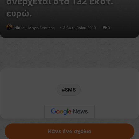
ανέρχεται στα 132 εκατ.
ευρώ.
Nίκος Ι. Mαρινόπουλος
3 Οκτωβρίου 2013
0
SMS
Κάνε ένα σχόλιο