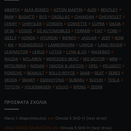
ABARTH
#
ALFA ROMEO
#
ASTON MARTIN
#
AUDI
#
BENTLEY
#
BMW
#
BUGATTI
#
BYD
#
CADILLAC
#
CHANGAN
#
CHEVROLET
#
CHERY
#
CHRYSLER
#
CITROEN
#
CORVETTE
#
CUPRA
#
DACIA
#
DFSK
#
DODGE
#
DS AUTOMOBILES
#
FERRARI
#
FIAT
#
FORD
#
GEELY
#
HONDA
#
HYUNDAI
#
INFINITI
#
JAGUAR
#
JEEP
#
KGM
#
KIA
#
KOENIGSEGG
#
LAMBORGHINI
#
LANCIA
#
LAND ROVER
#
LEAPMOTOR
#
LEXUS
#
LOTUS
#
LYNK & CO
#
MASERATI
#
MAZDA
#
MCLAREN
#
MERCEDES-BENZ
#
MG MOTOR
#
MINI
#
MITSUBISHI
#
NISSAN
#
OMODA & JAECOO
#
OPEL
#
PEUGEOT
#
PORSCHE
#
RENAULT
#
ROLLS-ROYCE
#
SAAB
#
SEAT
#
SERES
#
SKODA
#
SMART
#
SSANGYONG
#
SUBARU
#
SUZUKI
#
TESLA
#
TOYOTA
#
VOLKSWAGEN
#
VOLVO
#
XPENG
#
ZEEKR
ΠΡΟΣΦΑΤΑ ΣΧΟΛΙΑ
Nίκος Ι. Mαρινόπουλος
στο
Omoda 5 SHS-H [test drive]
ΑΝΑΣΤΑΣΙΟΣ ΧΑΛΒΑΤΖΗΣ
στο
Omoda 5 SHS-H [test drive]