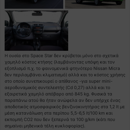
Η ουσία στο Space Star δεν κρύβεται μόνο στο σχετικά
χαμηλό κόστος κτήσης (λαμβάνοντας υπόψη και τον
εξοπλισμό π.χ. το φαινομενικά φτηνότερο Nissan Micra
δεν περιλαμβάνει κλιματισμό) αλλά και το κόστος χρήσης
στο οποίο συνεπικουρεί ο απίθανος -για super mini-
αεροδυναμικός συντελεστής (Cd 0,27) αλλά και το
εξαιρετικά χαμηλό απόβαρο από 845 kg. Φυσικά τα
παραπάνω ατού θα ήταν ανώφελα αν δεν υπήρχε ένας
αποδοτικός ατμοσφαιρικός βενζινοκινητήρας στα 1,2 lt με
μέση κατανάλωση στα περίπου 5,5-6,5 lt/100 km και
εκπομπή CO2 που δεν ξεπερνά τα 100 g/km (κάτι που
σημαίνει μηδενικά τέλη κυκλοφορίας).