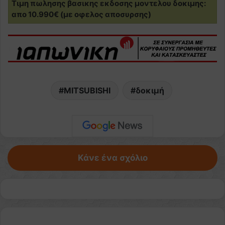
Τιμη πωλησης βασικης εκδοσης μοντελου δοκιμης:
απο 10.990€ (με οφελος αποσυρσης)
MITSUBISHI
δοκιμή
Κάνε ένα σχόλιο