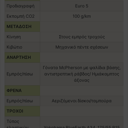
Προδιαγραφή
Euro 5
Εκπομπή CO2
100 g/km
ΜΕΤΑΔΟΣΗ
Κίνηση
Στους εμπρός τροχούς
Κιβώτιο
Μηχανικό πέντε σχέσεων
ΑΝΑΡΤΗΣΗ
Γόνατα McPherson με ψαλίδια βάσης,
Εμπρός/πίσω
αντιστρεπτική ράβδος/ Ημιάκαμπτος
άξονας
ΦΡΕΝΑ
Εμπρός/πίσω
Αεριζόμενοι δίσκοι/ταμπούρα
ΤΡΟΧΟΙ
Τύπος
ελαστικών,
Yokohama BlueEarth A34, 175/55 R15