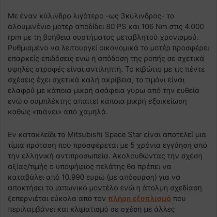
Με έναν κύλινδρο λιγότερο -ως 3κύλινδρος- το
αλουμινένιο μοτέρ αποδίδει 80 PS και 106 Nm στις 4.000
rpm με τη βοήθεια συστήματος μεταβλητού χρονισμού.
Ρυθμισμένο να λειτουργεί οικονομικά το μοτέρ προσφέρει
επαρκείς επιδόσεις ενώ η απόδοση της ροπής σε σχετικά
υψηλές στροφές είναι αντιληπτή. Το κιβώτιο με τις πέντε
σχέσεις έχει σχετικά καλή ακρίβεια, το τιμόνι είναι
ελαφρύ με κάποια μικρή ασάφεια γύρω από την ευθεία
ενώ ο συμπλέκτης απαιτεί κάποια μικρή εξοικείωση
καθώς «πιάνει» από χαμηλά.
Εν κατακλείδι το Mitsubishi Space Star είναι αποτελεί μια
τίμια πρόταση που προσφέρεται με 5 χρόνια εγγύηση από
την ελληνική αντιπροσωπεία. Ακολουθώντας την σχέση
αξίας/τιμής ο υποψήφιος πελάτης θα πρέπει να
καταβάλει από 10.990 ευρώ (με απόσυρση) για να
αποκτήσει το ιαπωνικό μοντέλο ενώ η άτολμη σχεδίαση
ξεπερνιέται εύκολα από τον
πλήρη εξοπλισμό
που
περιλαμβάνει και κλιματισμό σε σχέση με άλλες