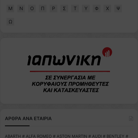
Μ
Ν
Ο
Π
Ρ
Σ
Τ
Υ
Φ
Χ
Ψ
Ω
ΑΡΘΡΑ ΑΝΑ ΕΤΑΙΡΙΑ
ABARTH
#
ALFA ROMEO
#
ASTON MARTIN
#
AUDI
#
BENTLEY
#