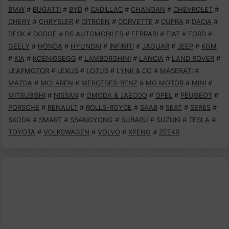
BMW
#
BUGATTI
#
BYD
#
CADILLAC
#
CHANGAN
#
CHEVROLET
#
CHERY
#
CHRYSLER
#
CITROEN
#
CORVETTE
#
CUPRA
#
DACIA
#
DFSK
#
DODGE
#
DS AUTOMOBILES
#
FERRARI
#
FIAT
#
FORD
#
GEELY
#
HONDA
#
HYUNDAI
#
INFINITI
#
JAGUAR
#
JEEP
#
KGM
#
KIA
#
KOENIGSEGG
#
LAMBORGHINI
#
LANCIA
#
LAND ROVER
#
LEAPMOTOR
#
LEXUS
#
LOTUS
#
LYNK & CO
#
MASERATI
#
MAZDA
#
MCLAREN
#
MERCEDES-BENZ
#
MG MOTOR
#
MINI
#
MITSUBISHI
#
NISSAN
#
OMODA & JAECOO
#
OPEL
#
PEUGEOT
#
PORSCHE
#
RENAULT
#
ROLLS-ROYCE
#
SAAB
#
SEAT
#
SERES
#
SKODA
#
SMART
#
SSANGYONG
#
SUBARU
#
SUZUKI
#
TESLA
#
TOYOTA
#
VOLKSWAGEN
#
VOLVO
#
XPENG
#
ZEEKR