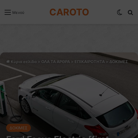
CAROTO
Switch
Α
Μενού
Κύρια σελίδα
>
ΟΛΑ ΤΑ ΑΡΘΡΑ
>
ΕΠΙΚΑΙΡΟΤΗΤΑ
>
ΔΟΚΙΜΕΣ
ΔΟΚΙΜΕΣ