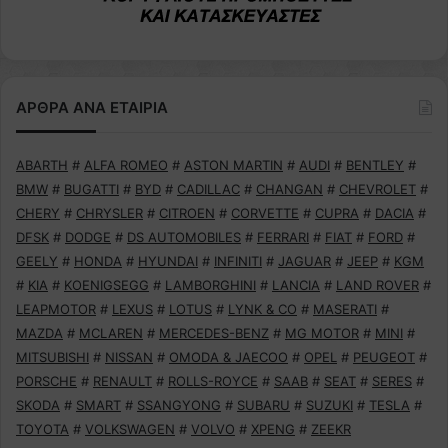
ΑΡΘΡΑ ΑΝΑ ΕΤΑΙΡΙΑ
ABARTH
#
ALFA ROMEO
#
ASTON MARTIN
#
AUDI
#
BENTLEY
#
BMW
#
BUGATTI
#
BYD
#
CADILLAC
#
CHANGAN
#
CHEVROLET
#
CHERY
#
CHRYSLER
#
CITROEN
#
CORVETTE
#
CUPRA
#
DACIA
#
DFSK
#
DODGE
#
DS AUTOMOBILES
#
FERRARI
#
FIAT
#
FORD
#
GEELY
#
HONDA
#
HYUNDAI
#
INFINITI
#
JAGUAR
#
JEEP
#
KGM
#
KIA
#
KOENIGSEGG
#
LAMBORGHINI
#
LANCIA
#
LAND ROVER
#
LEAPMOTOR
#
LEXUS
#
LOTUS
#
LYNK & CO
#
MASERATI
#
MAZDA
#
MCLAREN
#
MERCEDES-BENZ
#
MG MOTOR
#
MINI
#
MITSUBISHI
#
NISSAN
#
OMODA & JAECOO
#
OPEL
#
PEUGEOT
#
PORSCHE
#
RENAULT
#
ROLLS-ROYCE
#
SAAB
#
SEAT
#
SERES
#
SKODA
#
SMART
#
SSANGYONG
#
SUBARU
#
SUZUKI
#
TESLA
#
TOYOTA
#
VOLKSWAGEN
#
VOLVO
#
XPENG
#
ZEEKR