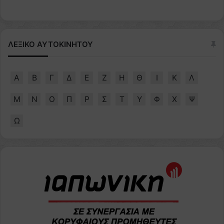
ΛΕΞΙΚΟ ΑΥΤΟΚΙΝΗΤΟΥ
Α
Β
Γ
Δ
Ε
Ζ
Η
Θ
Ι
Κ
Λ
Μ
Ν
Ο
Π
Ρ
Σ
Τ
Υ
Φ
Χ
Ψ
Ω