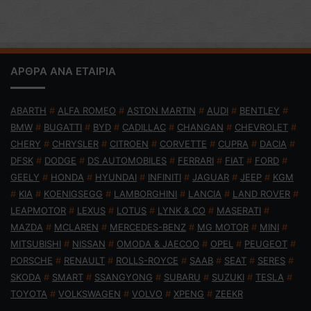
ΑΡΘΡΑ ΑΝΑ ΕΤΑΙΡΙΑ
ABARTH
#
ALFA ROMEO
#
ASTON MARTIN
#
AUDI
#
BENTLEY
#
BMW
#
BUGATTI
#
BYD
#
CADILLAC
#
CHANGAN
#
CHEVROLET
#
CHERY
#
CHRYSLER
#
CITROEN
#
CORVETTE
#
CUPRA
#
DACIA
#
DFSK
#
DODGE
#
DS AUTOMOBILES
#
FERRARI
#
FIAT
#
FORD
#
GEELY
#
HONDA
#
HYUNDAI
#
INFINITI
#
JAGUAR
#
JEEP
#
KGM
#
KIA
#
KOENIGSEGG
#
LAMBORGHINI
#
LANCIA
#
LAND ROVER
#
LEAPMOTOR
#
LEXUS
#
LOTUS
#
LYNK & CO
#
MASERATI
#
MAZDA
#
MCLAREN
#
MERCEDES-BENZ
#
MG MOTOR
#
MINI
#
MITSUBISHI
#
NISSAN
#
OMODA & JAECOO
#
OPEL
#
PEUGEOT
#
PORSCHE
#
RENAULT
#
ROLLS-ROYCE
#
SAAB
#
SEAT
#
SERES
#
SKODA
#
SMART
#
SSANGYONG
#
SUBARU
#
SUZUKI
#
TESLA
#
TOYOTA
#
VOLKSWAGEN
#
VOLVO
#
XPENG
#
ZEEKR