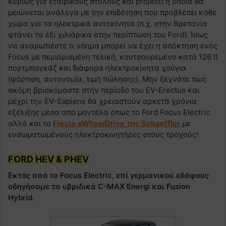
κυρίως για εταιρικούς στόλους και project) η οποία θα
μειώνεται ανάλογα με την επιδότηση που προβλέπει κάθε
χώρα για τα ηλεκτρικά αυτοκίνητα (π.χ. στην Βρετανία
φτάνει τα έξι χιλιάρικα στην περίπτωση του Ford). Ίσως
να αναρωτιέστε τι νόημα μπορεί να έχει η απόκτηση ενός
Focus με περιορισμένη τελική, κουτσουρεμένο κατά 126 lt
πορτμπαγκάζ και διάφορα ηλεκτροκίνητα χούγια
(φόρτιση, αυτονομία, τιμή πώλησης). Μην ξεχνάτε πως
ακόμη βρισκόμαστε στην περίοδο του EV-Erectus και
μέχρι την EV-Sapiens θα χρειαστούν αρκετά χρόνια
εξέλιξης μέσα από μοντέλα όπως το Ford Focus Electric
αλλά και το
Fiesta eWheelDrive της Schaeffler
με
ενσωματωμένους ηλεκτροκινητήρες στους τροχούς!
FORD HEV & PHEV
Εκτός από το Focus Electric, επί γερμανικού εδάφους
οδηγήσαμε τα υβριδικά C-MAX Energi και Fusion
Hybrid.