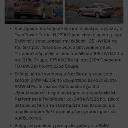
Κινητήρια σύνολα βενζίνης και diesel με τεχνολογία
TwinPower Turbo. Η 220i Coupe είναι η πρώτη μικρή
BMW που χρησιμοποιεί την έκδοση 135 kW/184 hp
του δίλιτρου, τετρακύλινδρου βενζινοκινητήρα.
Τετρακύλινδροι diesel που αποδίδουν 105 kW/143 hp
στη 218d Coupe, 135 kW/184 hp στη 220d Coupe και
160 kW/218 hp στη 225d Coupe.
Επίσης με το λανσάρισμα διατίθεται η κορυφαία
έκδοση BMW M235i: το ισχυρότερο βενζινοκίνητο
BMW M Performance Automobile έχει 3.0
εξακύλινδρο εν σειρά κινητήρα με τεχνολογία M
Performance TwinPower και 240 kW/326 hp, ειδικό
σετάρισμα M για τα εξαρτήματα του πλαισίου και
αεροδυναμικά βελτιστοποιημένα χαρακτηριστικά
αμαξώματος.
Αυξημένη απόδοση με ευρεία χρήση του BMW