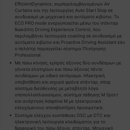
EfficientDynamics, συμπεριλαμβανομένων Air
Curtains και της λειτουργίας Auto Start Stop σε
συνδυασμό με μηχανικό και αυτόματο κιβώτιο. Το
ECO PRO mode ενεργοποιείται μέσω του στάνταρ
διακόπτη Driving Experience Control, που
περιλαμβάνει λειτουργία coasting σε συνδυασμό με
αυτόματο κιβώτιο και Proactive Driving Assistant εάν
ο πελάτης παραγγείλει σύστημα Πλοήγησης
Professional.
Mε πίσω κίνηση, εμπρός άξονας δύο συνδέσμων με
γόνατα ελατηρίων και πίσω άξονας πέντε
συνδέσμων με ειδικό σετάρισμα. Ηλεκτρική
υποβοήθηση και ισχυρά φρένα στάνταρ, σπορ
σύστημα διεύθυνσης με μεταβλητό λόγο
υποπολλαπλασιασμού, σύστημα πέδησης M Sport
και ανάρτηση Adaptive M με ηλεκτρονικά
ελεγχόμενους αποσβεστήρες προαιρετικά.
Σύστημα ελέγχου ευστάθειας DSC με DTC και
ηλεκτρονική λειτουργία κλειδώματος για το
διαφορικό του πίσω άξονα, στάνταρ. Μηχανικό