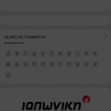
ΛΕΞΙΚΟ ΑΥΤΟΚΙΝΗΤΟΥ
Α
Β
Γ
Δ
Ε
Ζ
Η
Θ
Ι
Κ
Λ
Μ
Ν
Ο
Π
Ρ
Σ
Τ
Υ
Φ
Χ
Ψ
Ω