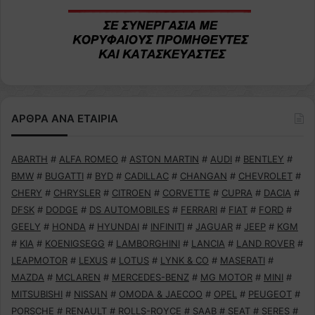
ΑΡΘΡΑ ΑΝΑ ΕΤΑΙΡΙΑ
ABARTH
#
ALFA ROMEO
#
ASTON MARTIN
#
AUDI
#
BENTLEY
#
BMW
#
BUGATTI
#
BYD
#
CADILLAC
#
CHANGAN
#
CHEVROLET
#
CHERY
#
CHRYSLER
#
CITROEN
#
CORVETTE
#
CUPRA
#
DACIA
#
DFSK
#
DODGE
#
DS AUTOMOBILES
#
FERRARI
#
FIAT
#
FORD
#
GEELY
#
HONDA
#
HYUNDAI
#
INFINITI
#
JAGUAR
#
JEEP
#
KGM
#
KIA
#
KOENIGSEGG
#
LAMBORGHINI
#
LANCIA
#
LAND ROVER
#
LEAPMOTOR
#
LEXUS
#
LOTUS
#
LYNK & CO
#
MASERATI
#
MAZDA
#
MCLAREN
#
MERCEDES-BENZ
#
MG MOTOR
#
MINI
#
MITSUBISHI
#
NISSAN
#
OMODA & JAECOO
#
OPEL
#
PEUGEOT
#
PORSCHE
#
RENAULT
#
ROLLS-ROYCE
#
SAAB
#
SEAT
#
SERES
#