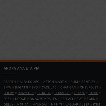
ΑΡΘΡΑ ΑΝΑ ΕΤΑΙΡΙΑ
ABARTH
#
ALFA ROMEO
#
ASTON MARTIN
#
AUDI
#
BENTLEY
#
BMW
#
BUGATTI
#
BYD
#
CADILLAC
#
CHANGAN
#
CHEVROLET
#
CHERY
#
CHRYSLER
#
CITROEN
#
CORVETTE
#
CUPRA
#
DACIA
#
DFSK
#
DODGE
#
DS AUTOMOBILES
#
FERRARI
#
FIAT
#
FORD
#
GEELY
#
HONDA
#
HYUNDAI
#
INFINITI
#
JAGUAR
#
JEEP
#
KGM