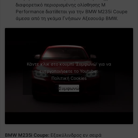
διαφορετικό περιορισμένης ολίσθησης M
Performance διατίθεται για την BMW M235i Coupe
άμεσα από τη γκάμα Γνήσιων Αξεσουάρ BMW.
Κάντε κλικ στο κουμπί 'Συμφωνώ' για να
ενεργοποιήσετε το Youtube.
Πολιτική Cookies
Συμφωνώ
BMW M235i Coupe:
Εξακύλινδρος εν σειρά