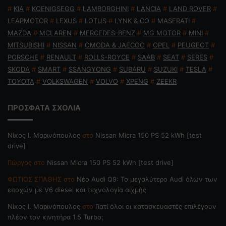
#
KIA
#
KOENIGSEGG
#
LAMBORGHINI
#
LANCIA
#
LAND ROVER
#
LEAPMOTOR
#
LEXUS
#
LOTUS
#
LYNK & CO
#
MASERATI
#
MAZDA
#
MCLAREN
#
MERCEDES-BENZ
#
MG MOTOR
#
MINI
#
MITSUBISHI
#
NISSAN
#
OMODA & JAECOO
#
OPEL
#
PEUGEOT
#
PORSCHE
#
RENAULT
#
ROLLS-ROYCE
#
SAAB
#
SEAT
#
SERES
#
SKODA
#
SMART
#
SSANGYONG
#
SUBARU
#
SUZUKI
#
TESLA
#
TOYOTA
#
VOLKSWAGEN
#
VOLVO
#
XPENG
#
ZEEKR
ΠΡΟΣΦΑΤΑ ΣΧΟΛΙΑ
Nίκος Ι. Mαρινόπουλος
στο
Nissan Micra 150 PS 52 kWh [test
drive]
Γιώργος
στο
Nissan Micra 150 PS 52 kWh [test drive]
ΦΩΤΙΟΣ ΣΠΑΘΗΣ
στο
Νέο Audi Q9: Το μεγαλύτερο Audi όλων των
εποχών με V6 diesel και τεχνολογία αιχμής
Nίκος Ι. Mαρινόπουλος
στο
Γιατί όλοι οι κατασκευαστές επιλέγουν
πλέον τον κινητήρα 1.5 Turbo;