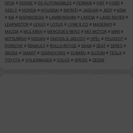
DFSK
#
DODGE
#
DS AUTOMOBILES
#
FERRARI
#
FIAT
#
FORD
#
GEELY
#
HONDA
#
HYUNDAI
#
INFINITI
#
JAGUAR
#
JEEP
#
KGM
#
KIA
#
KOENIGSEGG
#
LAMBORGHINI
#
LANCIA
#
LAND ROVER
#
LEAPMOTOR
#
LEXUS
#
LOTUS
#
LYNK & CO
#
MASERATI
#
MAZDA
#
MCLAREN
#
MERCEDES-BENZ
#
MG MOTOR
#
MINI
#
MITSUBISHI
#
NISSAN
#
OMODA & JAECOO
#
OPEL
#
PEUGEOT
#
PORSCHE
#
RENAULT
#
ROLLS-ROYCE
#
SAAB
#
SEAT
#
SERES
#
SKODA
#
SMART
#
SSANGYONG
#
SUBARU
#
SUZUKI
#
TESLA
#
TOYOTA
#
VOLKSWAGEN
#
VOLVO
#
XPENG
#
ZEEKR