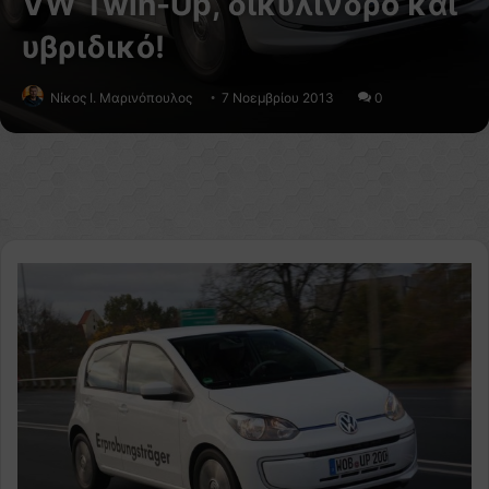
VW Twin-Up, δικύλινδρο και
υβριδικό!
Nίκος Ι. Mαρινόπουλος
7 Νοεμβρίου 2013
0