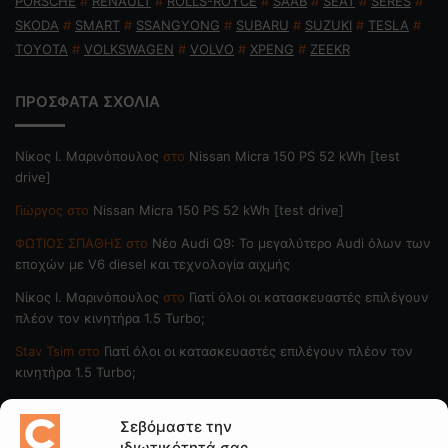
PORSCHE
#
RENAULT
#
ROLLS-ROYCE
#
SAAB
#
SEAT
#
SERES
#
SKODA
#
SMART
#
SSANGYONG
#
SUBARU
#
SUZUKI
#
TESLA
#
TOYOTA
#
VOLKSWAGEN
#
VOLVO
#
XPENG
#
ZEEKR
ΠΡΟΣΦΑΤΑ ΣΧΟΛΙΑ
Nίκος Ι. Mαρινόπουλος
στο
Nissan Micra 150 PS 52 kWh [test
drive]
Γιώργος
στο
Nissan Micra 150 PS 52 kWh [test drive]
ΦΩΤΙΟΣ ΣΠΑΘΗΣ
στο
Νέο Audi Q9: Το μεγαλύτερο Audi όλων των
εποχών με V6 diesel και τεχνολογία αιχμής
Nίκος Ι. Mαρινόπουλος
στο
Γιατί όλοι οι κατασκευαστές επιλέγουν
πλέον τον κινητήρα 1.5 Turbo;
Stav Tsim
στο
Γιατί όλοι οι κατασκευαστές επιλέγουν πλέον τον
κινητήρα 1.5 Turbo;
ΠΟΙΟΙ ΓΡΑΦΟΥΝ
Σεβόμαστε την
ιδιωτικότητά σας