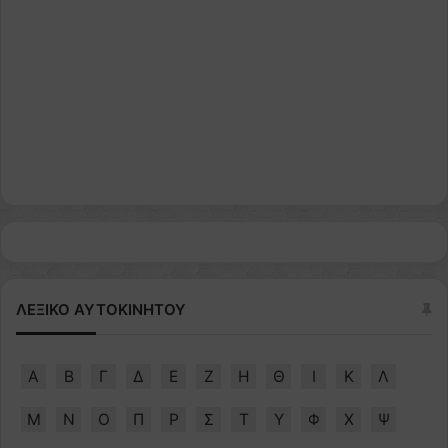
ΛΕΞΙΚΟ ΑΥΤΟΚΙΝΗΤΟΥ
Α
Β
Γ
Δ
Ε
Ζ
Η
Θ
Ι
Κ
Λ
Μ
Ν
Ο
Π
Ρ
Σ
Τ
Υ
Φ
Χ
Ψ