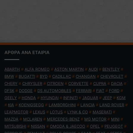
ΑΡΘΡΑ ΑΝΑ ΕΤΑΙΡΙΑ
ABARTH
#
ALFA ROMEO
#
ASTON MARTIN
#
AUDI
#
BENTLEY
#
BMW
#
BUGATTI
#
BYD
#
CADILLAC
#
CHANGAN
#
CHEVROLET
#
CHERY
#
CHRYSLER
#
CITROEN
#
CORVETTE
#
CUPRA
#
DACIA
#
DFSK
#
DODGE
#
DS AUTOMOBILES
#
FERRARI
#
FIAT
#
FORD
#
GEELY
#
HONDA
#
HYUNDAI
#
INFINITI
#
JAGUAR
#
JEEP
#
KGM
#
KIA
#
KOENIGSEGG
#
LAMBORGHINI
#
LANCIA
#
LAND ROVER
#
LEAPMOTOR
#
LEXUS
#
LOTUS
#
LYNK & CO
#
MASERATI
#
MAZDA
#
MCLAREN
#
MERCEDES-BENZ
#
MG MOTOR
#
MINI
#
MITSUBISHI
#
NISSAN
#
OMODA & JAECOO
#
OPEL
#
PEUGEOT
#