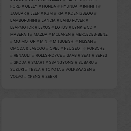
FORD
#
GEELY
#
HONDA
#
HYUNDAI
#
INFINITI
#
JAGUAR
#
JEEP
#
KGM
#
KIA
#
KOENIGSEGG
#
LAMBORGHINI
#
LANCIA
#
LAND ROVER
#
LEAPMOTOR
#
LEXUS
#
LOTUS
#
LYNK & CO
#
MASERATI
#
MAZDA
#
MCLAREN
#
MERCEDES-BENZ
#
MG MOTOR
#
MINI
#
MITSUBISHI
#
NISSAN
#
OMODA & JAECOO
#
OPEL
#
PEUGEOT
#
PORSCHE
#
RENAULT
#
ROLLS-ROYCE
#
SAAB
#
SEAT
#
SERES
#
SKODA
#
SMART
#
SSANGYONG
#
SUBARU
#
SUZUKI
#
TESLA
#
TOYOTA
#
VOLKSWAGEN
#
VOLVO
#
XPENG
#
ZEEKR