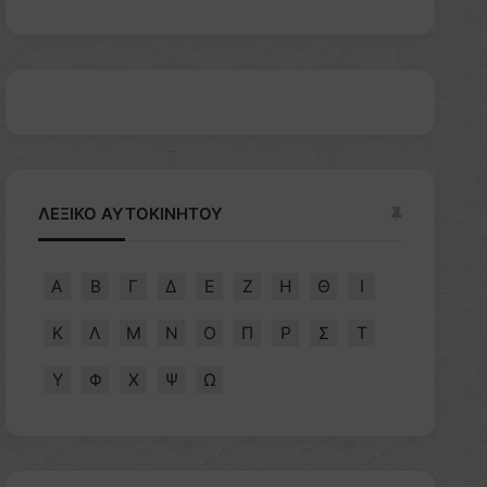
ΛΕΞΙΚΟ ΑΥΤΟΚΙΝΗΤΟΥ
Α
Β
Γ
Δ
Ε
Ζ
Η
Θ
Ι
Κ
Λ
Μ
Ν
Ο
Π
Ρ
Σ
Τ
Υ
Φ
Χ
Ψ
Ω