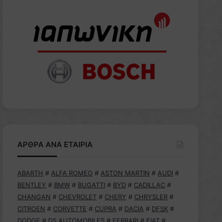
ΑΡΘΡΑ ΑΝΑ ΕΤΑΙΡΙΑ
ABARTH
#
ALFA ROMEO
#
ASTON MARTIN
#
AUDI
#
BENTLEY
#
BMW
#
BUGATTI
#
BYD
#
CADILLAC
#
CHANGAN
#
CHEVROLET
#
CHERY
#
CHRYSLER
#
CITROEN
#
CORVETTE
#
CUPRA
#
DACIA
#
DFSK
#
DODGE
#
DS AUTOMOBILES
#
FERRARI
#
FIAT
#