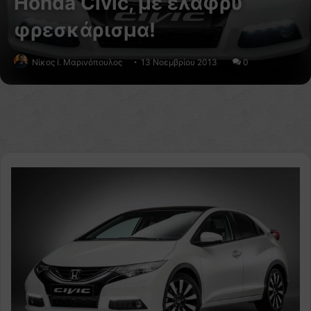
Honda Civic, με ελαφρύ
φρεσκάρισμα!
Nίκος Ι. Mαρινόπουλος
13 Νοεμβρίου 2013
0