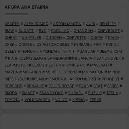
ΑΡΘΡΑ ΑΝΑ ΕΤΑΙΡΙΑ
ABARTH
#
ALFA ROMEO
#
ASTON MARTIN
#
AUDI
#
BENTLEY
#
BMW
#
BUGATTI
#
BYD
#
CADILLAC
#
CHANGAN
#
CHEVROLET
#
CHERY
#
CHRYSLER
#
CITROEN
#
CORVETTE
#
CUPRA
#
DACIA
#
DFSK
#
DODGE
#
DS AUTOMOBILES
#
FERRARI
#
FIAT
#
FORD
#
GEELY
#
HONDA
#
HYUNDAI
#
INFINITI
#
JAGUAR
#
JEEP
#
KGM
#
KIA
#
KOENIGSEGG
#
LAMBORGHINI
#
LANCIA
#
LAND ROVER
#
LEAPMOTOR
#
LEXUS
#
LOTUS
#
LYNK & CO
#
MASERATI
#
MAZDA
#
MCLAREN
#
MERCEDES-BENZ
#
MG MOTOR
#
MINI
#
MITSUBISHI
#
NISSAN
#
OMODA & JAECOO
#
OPEL
#
PEUGEOT
#
PORSCHE
#
RENAULT
#
ROLLS-ROYCE
#
SAAB
#
SEAT
#
SERES
#
SKODA
#
SMART
#
SSANGYONG
#
SUBARU
#
SUZUKI
#
TESLA
#
TOYOTA
#
VOLKSWAGEN
#
VOLVO
#
XPENG
#
ZEEKR