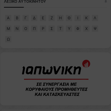
ΛΕΞΙΚΟ ΑΥΤΟΚΙΝΗΤΟΥ
Α
Β
Γ
Δ
Ε
Ζ
Η
Θ
Ι
Κ
Λ
Μ
Ν
Ο
Π
Ρ
Σ
Τ
Υ
Φ
Χ
Ψ
Ω