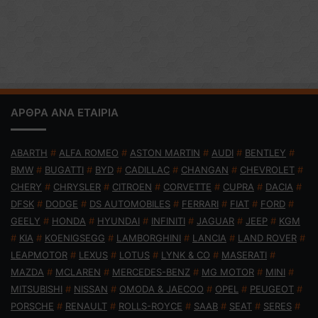
ΑΡΘΡΑ ΑΝΑ ΕΤΑΙΡΙΑ
ABARTH
#
ALFA ROMEO
#
ASTON MARTIN
#
AUDI
#
BENTLEY
#
BMW
#
BUGATTI
#
BYD
#
CADILLAC
#
CHANGAN
#
CHEVROLET
#
CHERY
#
CHRYSLER
#
CITROEN
#
CORVETTE
#
CUPRA
#
DACIA
#
DFSK
#
DODGE
#
DS AUTOMOBILES
#
FERRARI
#
FIAT
#
FORD
#
GEELY
#
HONDA
#
HYUNDAI
#
INFINITI
#
JAGUAR
#
JEEP
#
KGM
#
KIA
#
KOENIGSEGG
#
LAMBORGHINI
#
LANCIA
#
LAND ROVER
#
LEAPMOTOR
#
LEXUS
#
LOTUS
#
LYNK & CO
#
MASERATI
#
MAZDA
#
MCLAREN
#
MERCEDES-BENZ
#
MG MOTOR
#
MINI
#
MITSUBISHI
#
NISSAN
#
OMODA & JAECOO
#
OPEL
#
PEUGEOT
#
PORSCHE
#
RENAULT
#
ROLLS-ROYCE
#
SAAB
#
SEAT
#
SERES
#