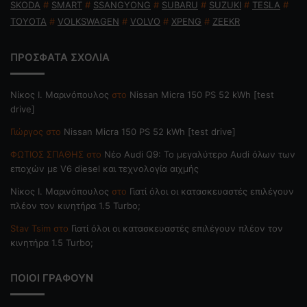
SKODA
#
SMART
#
SSANGYONG
#
SUBARU
#
SUZUKI
#
TESLA
#
TOYOTA
#
VOLKSWAGEN
#
VOLVO
#
XPENG
#
ZEEKR
ΠΡΟΣΦΑΤΑ ΣΧΟΛΙΑ
Nίκος Ι. Mαρινόπουλος
στο
Nissan Micra 150 PS 52 kWh [test
drive]
Γιώργος
στο
Nissan Micra 150 PS 52 kWh [test drive]
ΦΩΤΙΟΣ ΣΠΑΘΗΣ
στο
Νέο Audi Q9: Το μεγαλύτερο Audi όλων των
εποχών με V6 diesel και τεχνολογία αιχμής
Nίκος Ι. Mαρινόπουλος
στο
Γιατί όλοι οι κατασκευαστές επιλέγουν
πλέον τον κινητήρα 1.5 Turbo;
Stav Tsim
στο
Γιατί όλοι οι κατασκευαστές επιλέγουν πλέον τον
κινητήρα 1.5 Turbo;
ΠΟΙΟΙ ΓΡΑΦΟΥΝ