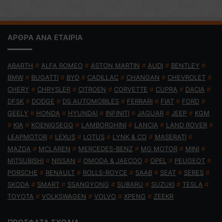
ΑΡΘΡΑ ΑΝΑ ΕΤΑΙΡΙΑ
ABARTH
#
ALFA ROMEO
#
ASTON MARTIN
#
AUDI
#
BENTLEY
#
BMW
#
BUGATTI
#
BYD
#
CADILLAC
#
CHANGAN
#
CHEVROLET
#
CHERY
#
CHRYSLER
#
CITROEN
#
CORVETTE
#
CUPRA
#
DACIA
#
DFSK
#
DODGE
#
DS AUTOMOBILES
#
FERRARI
#
FIAT
#
FORD
#
GEELY
#
HONDA
#
HYUNDAI
#
INFINITI
#
JAGUAR
#
JEEP
#
KGM
#
KIA
#
KOENIGSEGG
#
LAMBORGHINI
#
LANCIA
#
LAND ROVER
#
LEAPMOTOR
#
LEXUS
#
LOTUS
#
LYNK & CO
#
MASERATI
#
MAZDA
#
MCLAREN
#
MERCEDES-BENZ
#
MG MOTOR
#
MINI
#
MITSUBISHI
#
NISSAN
#
OMODA & JAECOO
#
OPEL
#
PEUGEOT
#
PORSCHE
#
RENAULT
#
ROLLS-ROYCE
#
SAAB
#
SEAT
#
SERES
#
SKODA
#
SMART
#
SSANGYONG
#
SUBARU
#
SUZUKI
#
TESLA
#
TOYOTA
#
VOLKSWAGEN
#
VOLVO
#
XPENG
#
ZEEKR