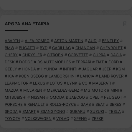
ΑΡΘΡΑ ΑΝΑ ΕΤΑΙΡΙΑ
ABARTH
#
ALFA ROMEO
#
ASTON MARTIN
#
AUDI
#
BENTLEY
#
BMW
#
BUGATTI
#
BYD
#
CADILLAC
#
CHANGAN
#
CHEVROLET
#
CHERY
#
CHRYSLER
#
CITROEN
#
CORVETTE
#
CUPRA
#
DACIA
#
DFSK
#
DODGE
#
DS AUTOMOBILES
#
FERRARI
#
FIAT
#
FORD
#
GEELY
#
HONDA
#
HYUNDAI
#
INFINITI
#
JAGUAR
#
JEEP
#
KGM
#
KIA
#
KOENIGSEGG
#
LAMBORGHINI
#
LANCIA
#
LAND ROVER
#
LEAPMOTOR
#
LEXUS
#
LOTUS
#
LYNK & CO
#
MASERATI
#
MAZDA
#
MCLAREN
#
MERCEDES-BENZ
#
MG MOTOR
#
MINI
#
MITSUBISHI
#
NISSAN
#
OMODA & JAECOO
#
OPEL
#
PEUGEOT
#
PORSCHE
#
RENAULT
#
ROLLS-ROYCE
#
SAAB
#
SEAT
#
SERES
#
SKODA
#
SMART
#
SSANGYONG
#
SUBARU
#
SUZUKI
#
TESLA
#
TOYOTA
#
VOLKSWAGEN
#
VOLVO
#
XPENG
#
ZEEKR