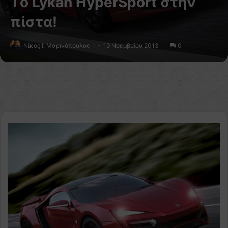
Tο Lykan HyperSport στην
πίστα!
Nίκος Ι. Mαρινόπουλος
19 Νοεμβρίου 2013
0