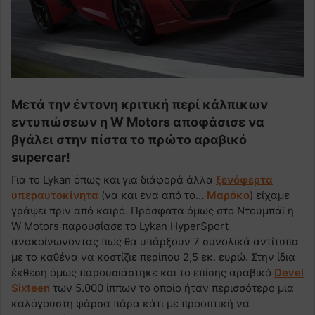
Μετά την έντονη κριτική περί κάλπικων
εντυπώσεων η W Motors αποφάσισε να
βγάλει στην πίστα το πρώτο αραβικό
supercar!
Για το Lykan όπως και για διάφορά άλλα
ξενόφερτα
υπεραυτοκίνητα
(να και ένα από το…
Μαρόκο
) είχαμε
γράψει πριν από καιρό. Πρόσφατα όμως στο Ντουμπάϊ η
W Motors παρουσίασε το Lykan HyperSport
ανακοίνωνοντας πως θα υπάρξουν 7 συνολικά αντίτυπα
με το καθένα να κοστίζιε περίπου 2,5 εκ. ευρώ. Στην ίδια
έκθεση όμως παρουσιάστηκε και το επίσης αραβικό
Devel
Sixteen
των 5.000 ίππων το οποίο ήταν περισσότερο μια
καλόγουστη φάρσα πάρα κάτι με προοπτική να