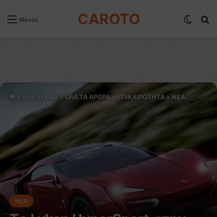
CAROTO
Switch
Α
Μενού
Κύρια σελίδα
>
ΟΛΑ ΤΑ ΑΡΘΡΑ
>
ΕΠΙΚΑΙΡΟΤΗΤΑ
>
NEA
NEA