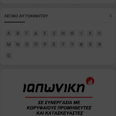
ΛΕΞΙΚΟ ΑΥΤΟΚΙΝΗΤΟΥ
Α
Β
Γ
Δ
Ε
Ζ
Η
Θ
Ι
Κ
Λ
Μ
Ν
Ο
Π
Ρ
Σ
Τ
Υ
Φ
Χ
Ψ
Ω